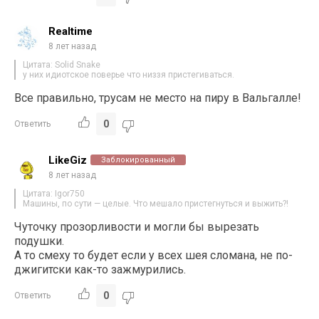
Realtime
8 лет назад
Цитата: Solid Snake
у них идиотское поверье что низзя пристегиваться.
Все правильно, трусам не место на пиру в Вальгалле!
0
Ответить
LikeGiz
Заблокированный
8 лет назад
Цитата: Igor750
Машины, по сути — целые. Что мешало пристегнуться и выжить?!
Чуточку прозорливости и могли бы вырезать
подушки.
А то смеху то будет если у всех шея сломана, не по-
джигитски как-то зажмурились.
0
Ответить