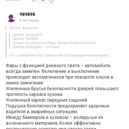
989898
8 лет назад
Цитата: Андерсен
Цитата: sergey047
Цитата: 989898
Только не пойму-это Лада Приора бюджет или нет!
Приора небюджет — это как?
это с зеркалом в пассажирском солнцезащитном козырьке.
Фары с функцией дневного света – автомобиль
всегда заметен. Включение и выключение
происходит автоматически при повороте ключа в
замке зажигания.
Усиленные брусья безопасности дверей повышают
прочность каркаса кузова.
Усиленный каркас передних сидений.
Подушка безопасности предохраняет здоровье
водителя в аварийных ситуациях.
Между бампером и кузовом – вкладыши из
вспененного материала, более эффективно
поглощающие энергию при наезде сзади.