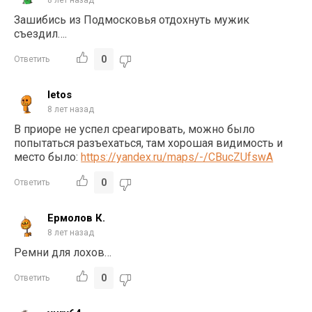
Зашибись из Подмосковья отдохнуть мужик
съездил….
0
Ответить
letos
8 лет назад
В приоре не успел среагировать, можно было
попытаться разъехаться, там хорошая видимость и
место было:
https://yandex.ru/maps/-/CBucZUfswA
0
Ответить
Ермолов К.
8 лет назад
Ремни для лохов…
0
Ответить