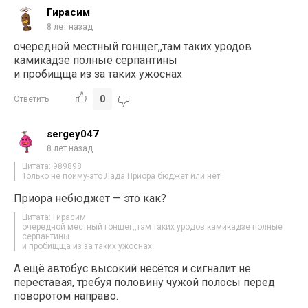
Гирасим
8 лет назад
очередной местный гонщег,,там таких уродов
камикадзе полные серпантины
и пробищща из за таких ужоснaх
0
Ответить
sergey047
8 лет назад
Цитата: 989898
Только не пойму-это Лада Приора бюджет или нет!
Приора небюджет — это как?
Цитата: Гирасим
очередной местный гонщег,,там таких уродов камикадзе полные
серпантины
и пробищща из за таких ужоснaх
А ещё автобус высокий несётся и сигналит не
переставая, требуя половину чужой полосы перед
поворотом направо.