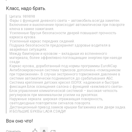
Класс, надо брать.
Цитата: 989898
Фары с функцией дневного света – автомобиль всегда заметен.
Включение и выключение происходит автоматически при повороте
ключа в замке зажигания.
Усиленные брусья безопасности дверей повышают прочность
каркаса кузова.
Усиленный каркас передних сидений.
Подушка безопасности предохраняет здоровье водителя в
аварийных ситуациях.
Между бампером и кузовом – вкладыши из вспененного
материала, более эффективно поглощающие энергию при наезде
сзади.
Каркас кузова, доработанный под нормы программы EuroNCap.
Антиблокировочная система тормозов дополнена «помощником
при торможении». В случае экстренного торможения давление в
системе автоматически поднимается до срабатывания АБС.
Система крепления детских кресел ISOFIX: надежная и быстрая
фиксация.Блок освещения салона с функцией «вежливого света».
Блок управления климатической системой – высокая четкость
регулировок при минимальном усилии на рукоятках.
Наружные зеркала: широкая отражающая поверхность,
светодиодные повторители сигналов поворота.
Дистанционный привод замков крышки багажника или двери задка.
И БОЛЬШИЕ БУКВЫ LADA СЗАДИ!
Вон оно что!
0
Ответить