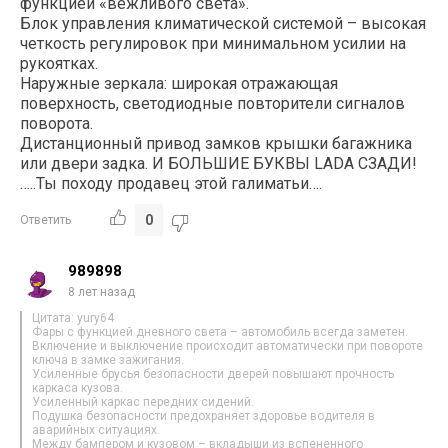
функцией «вежливого света».
Блок управления климатической системой – высокая
четкость регулировок при минимальном усилии на
рукоятках.
Наружные зеркала: широкая отражающая
поверхность, светодиодные повторители сигналов
поворота.
Дистанционный привод замков крышки багажника
или двери задка. И БОЛЬШИЕ БУКВЫ LADA СЗАДИ!
…..Ты походу продавец этой галиматьи….
0
Ответить
989898
8 лет назад
Цитата: yury64
Фары с функцией дневного света – автомобиль всегда заметен.
Включение и выключение происходит автоматически при повороте
ключа в замке зажигания.
Усиленные брусья безопасности дверей повышают прочность
каркаса кузова.
Усиленный каркас передних сидений.
Подушка безопасности предохраняет здоровье водителя в
аварийных ситуациях.
Между бампером и кузовом – вкладыши из вспененного