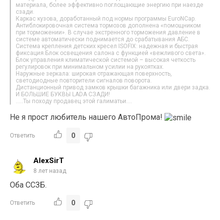
материала, более эффективно поглощающие энергию при наезде
сзади.
Каркас кузова, доработанный под нормы программы EuroNCap.
Антиблокировочная система тормозов дополнена «помощником
при торможении». В случае экстренного торможения давление в
системе автоматически поднимается до срабатывания АБС.
Система крепления детских кресел ISOFIX: надежная и быстрая
фиксация.Блок освещения салона с функцией «вежливого света».
Блок управления климатической системой – высокая четкость
регулировок при минимальном усилии на рукоятках.
Наружные зеркала: широкая отражающая поверхность,
светодиодные повторители сигналов поворота.
Дистанционный привод замков крышки багажника или двери задка.
И БОЛЬШИЕ БУКВЫ LADA СЗАДИ!
…..Ты походу продавец этой галиматьи….
Не я прост любитель нашего АвтоПрома!
0
Ответить
AlexSirT
8 лет назад
Оба ССЗБ.
0
Ответить