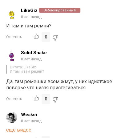
LikeGiz
Заблокированный
8 лет назад
И там и там ремни?
0
Ответить
Solid Snake
8 лет назад
Цитата: LikeGiz
И там и там ремни?
Да, там ремешки всем жмут, у них идиотское
поверье что низзя пристегиваться.
0
Ответить
Wesker
8 лет назад
ещё видос