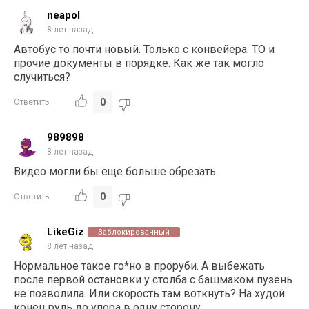
neapol
8 лет назад
Автобус то почти новый. Только с конвейера. ТО и
прочие документы в порядке. Как же так могло
случиться?
0
Ответить
989898
8 лет назад
Видео могли бы еще больше обрезать.
0
Ответить
LikeGiz
Заблокированный
8 лет назад
Нормальное такое го*но в проруби. А выбежать
после первой остановки у столба с башмаком пузень
не позволила. Или скорость там воткнуть? На худой
конец руль до упора в одну сторону.