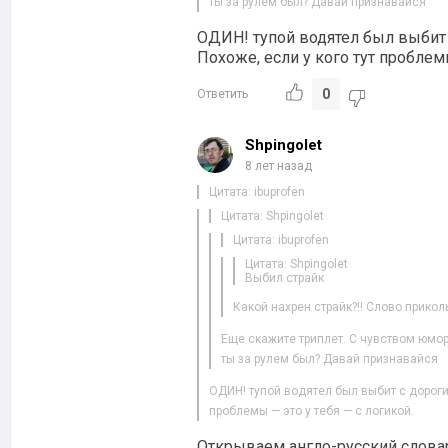
ты за рулем был? Давай признавайся
ОДИН! тупой водятел был выбит 
Похоже, если у кого тут проблемы
0
Ответить
Shpingolet
8 лет назад
Цитата: ibuprofen
Цитата: Shpingolet
Цитата: ibuprofen
Цитата: Shpingolet
Выбил страйк
Какой нахрен страйк?!! Слово прико
Еще скажите триплет. С чувством юмо
ты за рулем был? Давай признавайся
ОДИН! тупой водятел был выбит с дороги 
проблемы — это у тебя — с логикой.
Открываем англо-русский словарь