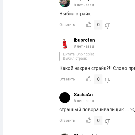
8 лет назад
Выбил страйк
0
Ответить
ibuprofen
8 лет назад
Цитата: Shpingolet
Выбил страйк
Какой нахрен страйк?!! Слово п
0
Ответить
SashaAn
8 лет назад
странный поворачивальщик …. ж
0
Ответить