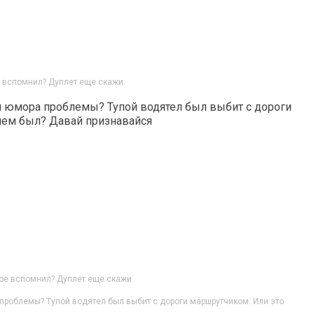
е вспомнил? Дуплет еще скажи.
м юмора проблемы? Тупой водятел был выбит с дороги
лем был? Давай признавайся
ное вспомнил? Дуплет еще скажи.
 проблемы? Тупой водятел был выбит с дороги маршрутчиком. Или это