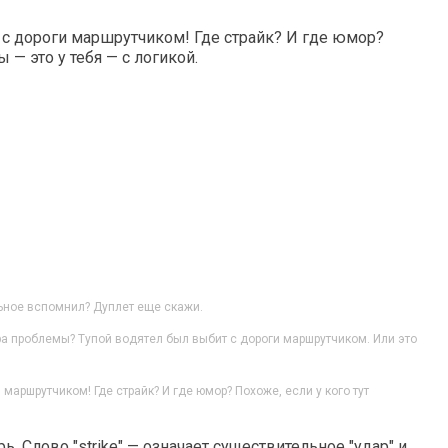
с дороги маршрутчиком! Где страйк? И где юмор?
 — это у тебя — с логикой.
льное вспомнил? Дуплет еще скажи.
ра проблемы? Тупой водятел был выбит с дороги маршрутчиком. Или это
маршрутчиком! Где страйк? И где юмор? Похоже, если у кого тут
. Слово "strike" — означает существительное "удар" и