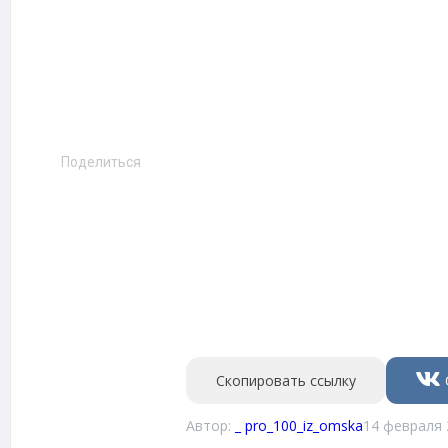
Поделиться
Скопировать ссылку
Автор:
_ pro_100_iz_omska
14 февраля 