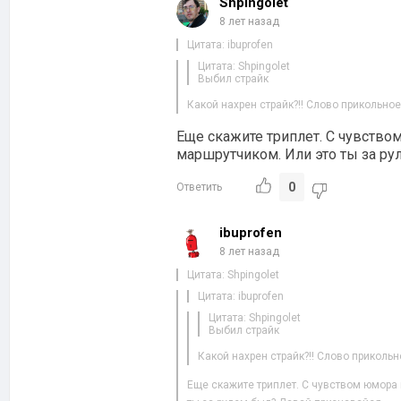
Shpingolet
8 лет назад
Цитата: ibuprofen
Цитата: Shpingolet
Выбил страйк
Какой нахрен страйк?!! Слово прикольно
Еще скажите триплет. С чувство
маршрутчиком. Или это ты за ру
0
Ответить
ibuprofen
8 лет назад
Цитата: Shpingolet
Цитата: ibuprofen
Цитата: Shpingolet
Выбил страйк
Какой нахрен страйк?!! Слово приколь
Еще скажите триплет. С чувством юмора