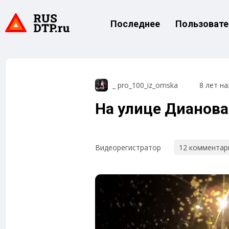
Последнее
Пользовате
_ pro_100_iz_omska
8 лет на
На улице Дианова
12 комментар
Видеорегистратор