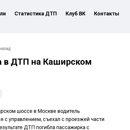
ли
Статистика ДТП
Клуб ВК
Контакты
назад
 в ДТП на Каширском
ширском шоссе в Москве водитель
ся с управлением, съехал с проезжей части
результате ДТП погибла пассажирка с