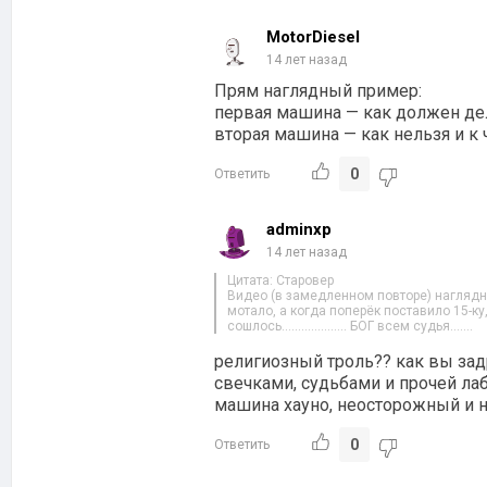
MotorDiesel
14 лет назад
Прям наглядный пример:
первая машина — как должен дел
вторая машина — как нельзя и к 
0
Ответить
adminxp
14 лет назад
Цитата: Старовер
Видео (в замедленном повторе) нагляд
мотало, а когда поперёк поставило 15-ку
сошлось……………….. БОГ всем судья…….
религиозный троль?? как вы за
свечками, судьбами и прочей ла
машина хауно, неосторожный и н
0
Ответить