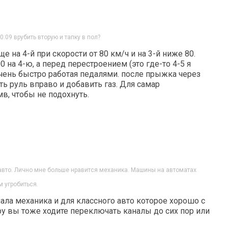
:09 врубить вторую и тапку в пол?
 на 4-й при скорости от 80 км/ч и на 3-й ниже 80.
0 на 4-ю, а перед перестроением (это где-то 4-5 я
очень быстро работая педалями. после прыжка через
ь руль вправо и добавить газ. Для самар
в, чтобы не подохнуть.
авто. Лично мне больше нравится механика. Машины на автоматах
м угробиться.
нала механика и для классного авто которое хорошо с
ру вы тоже ходите переключать каналы до сих пор или