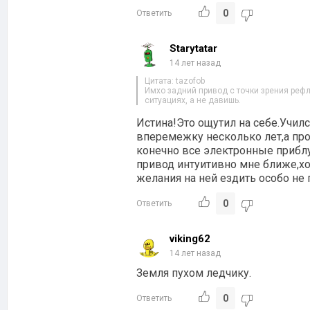
0
Ответить
Starytatar
14 лет назад
Цитата: tazofob
Имхо задний привод с точки зрения рефл
ситуациях, а не давишь.
Истина!Это ощутил на себе.Учил
вперемежку несколько лет,а пр
конечно все электронные прибл
привод интуитивно мне ближе,х
желания на ней ездить особо не
0
Ответить
viking62
14 лет назад
Земля пухом ледчику.
0
Ответить