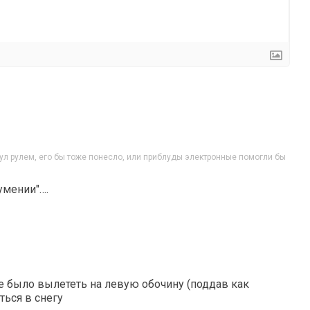
нул рулем, его бы тоже понесло, или приблуды электронные помогли бы
умении"….
е было вылететь на левую обочину (поддав как
ться в снегу