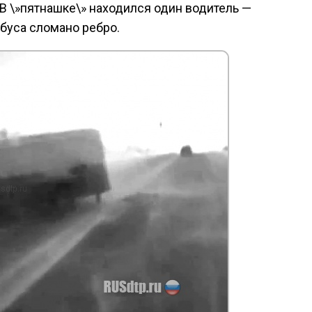
В \»пятнашке\» находился один водитель —
обуса сломано ребро.