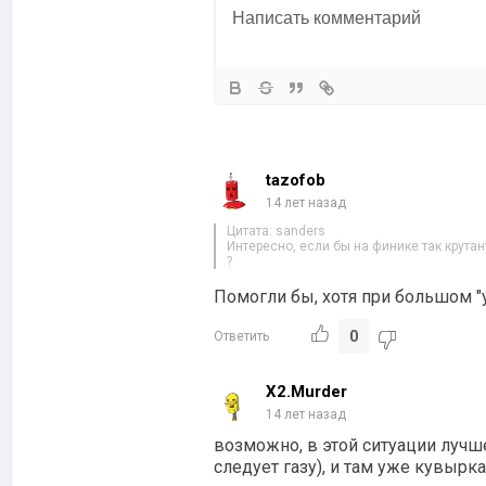
tazofob
14 лет назад
Цитата: sanders
Интересно, если бы на финике так крута
?
Помогли бы, хотя при большом "
0
Ответить
X2.Murder
14 лет назад
возможно, в этой ситуации лучш
следует газу), и там уже кувырка