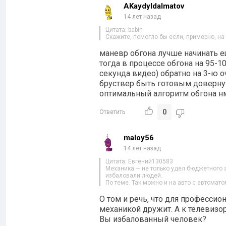
AKaydyldalmatov
14 лет назад
Цитата: babin
Скажите, помогло бы если, примерно, на 0
маневр обгона лучше начинать еще
тогда в процессе обгона на 95-10
секунда видео) обратно на 3-ю 
бруствер быть готовым довернут
оптимальный алгоритм обгона нм
0
Ответить
maloy56
14 лет назад
Цитата: Евгений130583
Механика — не только удел бюджетного 
избаловали людей.
По теме. Так можно и на авто с автомато
О том и речь, что для профессио
механикой дружит. А к телевизо
Вы избалованный человек?