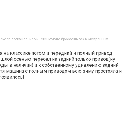
ексов логичнее, ибо инстинктивно бросаешь газ в экстренных
ся на классике,потом и передний и полный привод
ошлой осенью пересел на задний только привод(ну
уды в наличии) и к собственному удивлению задний
отя машина с полным приводом всю зиму простояла и
 появилось!