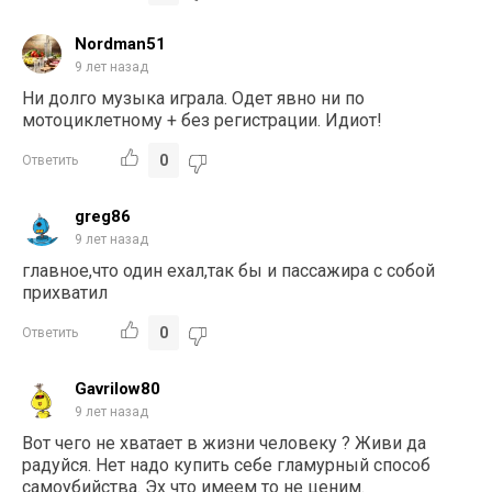
Nordman51
9 лет назад
Ни долго музыка играла. Одет явно ни по
мотоциклетному + без регистрации. Идиот!
0
Ответить
greg86
9 лет назад
главное,что один ехал,так бы и пассажира с собой
прихватил
0
Ответить
Gavrilow80
9 лет назад
Вот чего не хватает в жизни человеку ? Живи да
радуйся. Нет надо купить себе гламурный способ
самоубийства. Эх что имеем то не ценим.