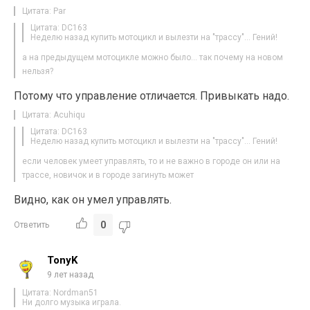
Цитата: Par
Цитата: DC163
Неделю назад купить мотоцикл и вылезти на "трассу"… Гений!
а на предыдущем мотоцикле можно было… так почему на новом
нельзя?
Потому что управление отличается. Привыкать надо.
Цитата: Acuhiqu
Цитата: DC163
Неделю назад купить мотоцикл и вылезти на "трассу"… Гений!
если человек умеет управлять, то и не важно в городе он или на
трассе, новичок и в городе загинуть может
Видно, как он умел управлять.
0
Ответить
TonyK
9 лет назад
Цитата: Nordman51
Ни долго музыка играла.