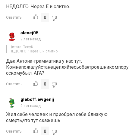
НЕДОЛГО. Через Е и слитно.
0
Ответить
alexej05
9 лет назад
Цитата: TonyK
НЕДОЛГО. Через Е и слитно.
Два Антона-грамматика у нас тут.
Комнепожалуйстанецепляйтесьобаятроешникомпору
сскомубыл. АГА?
0
Ответить
gleboff.ewgenij
9 лет назад
Жил себе человек и приобрел себе близкую
смерть,что тут скажешь
0
Ответить