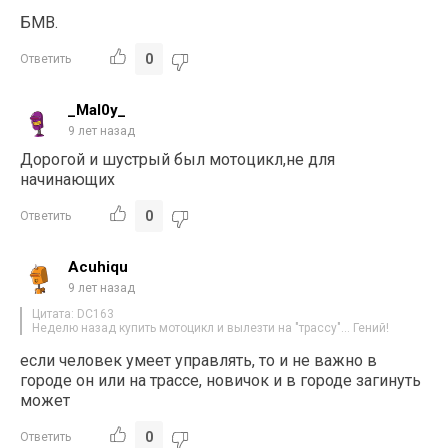
БМВ.
0
Ответить
_Mal0y_
9 лет назад
Дорогой и шустрый был мотоцикл,не для
начинающих
0
Ответить
Acuhiqu
9 лет назад
Цитата: DC163
Неделю назад купить мотоцикл и вылезти на "трассу"… Гений!
если человек умеет управлять, то и не важно в
городе он или на трассе, новичок и в городе загинуть
может
0
Ответить