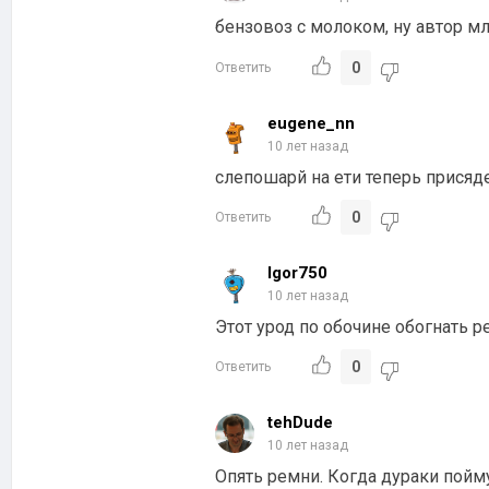
бензовоз с молоком, ну автор м
0
Ответить
eugene_nn
10 лет назад
слепошарй на ети теперь присяд
0
Ответить
Igor750
10 лет назад
Этот урод по обочине обогнать 
0
Ответить
tehDude
10 лет назад
Опять ремни. Когда дураки пойм