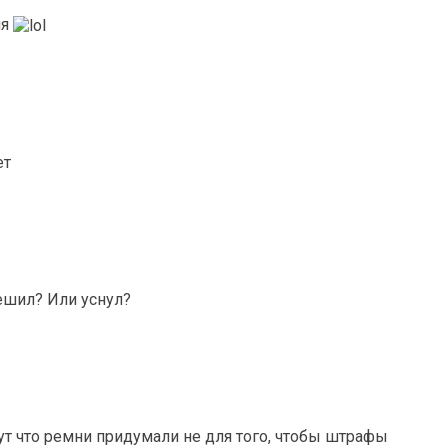
ля
ет
решил? Или уснул?
ут что ремни придумали не для того, чтобы штрафы