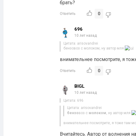
брать?
0
Ответить
696
10 лет назад
Цитата: arisovandrei
бензовоз с молоком, ну автор мля
внимательнее посмотрите, я то
0
Ответить
BIGL
10 лет назад
Цитата: 696
Цитата: arisovandrei
бензо
воз с
молоком
, ну автор мля
внимательнее посмотрите, я тоже там 
Вчитайтесь. Автор от волнения н