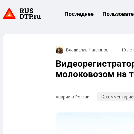
Последнее
Пользовате
Владислав Чаплинов
10 ле
Видеорегистратор
молоковозом на т
12 комментарие
Аварии в России