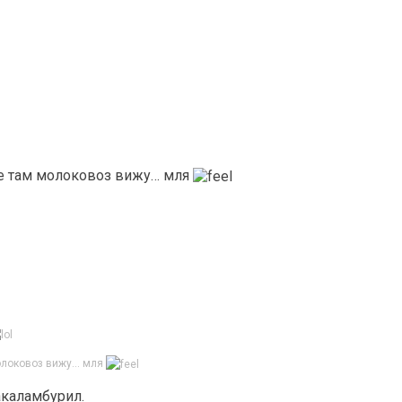
же там молоковоз вижу… мля
молоковоз вижу… мля
акаламбурил.