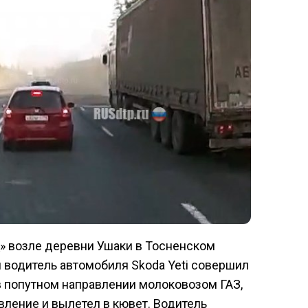
\» возле деревни Ушаки в Тосненском
 водитель автомобиля Skoda Yeti совершил
 попутном направлении молоковозом ГАЗ,
вление и вылетел в кювет. Водитель