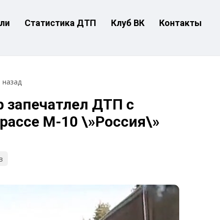
ли
Статистика ДТП
Клуб ВК
Контакты
т назад
 запечатлел ДТП с
рассе М-10 \»Россия\»
в