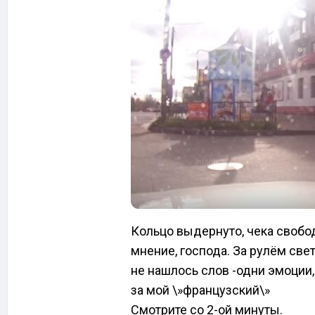
Кольцо выдернуто, чека свобо
мнение, господа. За рулём све
не нашлось слов -одни эмоции,
за мой \»французский\»
Смотрите со 2-ой минуты.