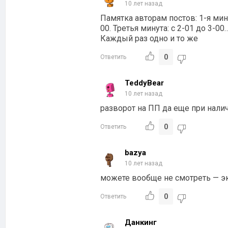
10 лет назад
Памятка авторам постов: 1-я мину
00. Третья минута: с 2-01 до 3-0
Каждый раз одно и то же
0
Ответить
TeddyBear
10 лет назад
разворот на ПП да еще при нали
0
Ответить
bazya
10 лет назад
можете вообще не смотреть — эк
0
Ответить
Данкинг