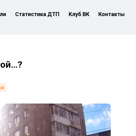
ли
Статистика ДТП
Клуб ВК
Контакты
той…?
ий