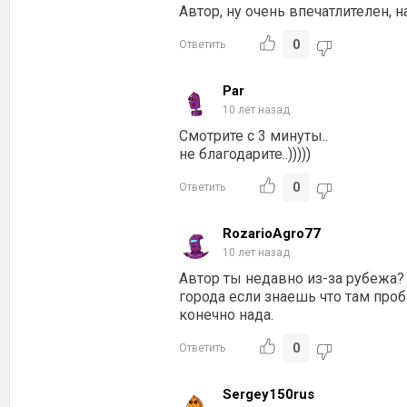
Автор, ну очень впечатлителен, 
0
Ответить
Par
10 лет назад
Смотрите с 3 минуты..
не благодарите..)))))
0
Ответить
RozarioAgro77
10 лет назад
Автор ты недавно из-за рубежа?
города если знаешь что там проб
конечно нада.
0
Ответить
Sergey150rus