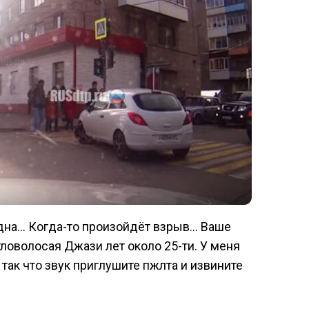
дна… Когда-то произойдёт взрыв… Ваше
тловолосая Джази лет около 25-ти. У меня
 так что звук приглушите пжлта и извините