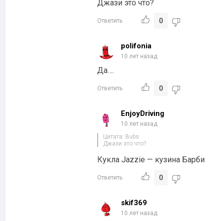
Джази это что?
0
Ответить
polifonia
10 лет назад
Да….
0
Ответить
EnjoyDriving
10 лет назад
Цитата: Bubs
Джази это что?
Кукла Jazzie — кузина Барби
0
Ответить
skif369
10 лет назад