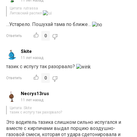
11 лет назад
Цитата: rutrassa
Литовский распил
…Устарело. Пошухай тама по ближе…
0
Ответить
Skite
11 лет назад
тазик с испугу так разорвало?
0
Ответить
Necrys13rus
11 лет назад
Цитата: Skite
тазик с испугу так разорвало?
Это водитель тазика слишком сильно испугался и
вместе с кирпичами выдал порцию воздушно-
газовой смеси, которая от удара сдетонировала и