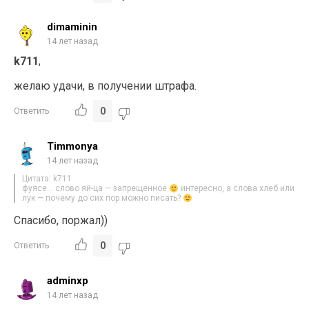
dimaminin
14 лет назад
k711
,
желаю удачи, в получении штрафа.
0
Ответить
Timmonya
14 лет назад
Цитата: k711
фуясе… слово яй-ца — запрещенное
интересно, а слова хлеб или
лук — почему до сих пор можно писать?
Спасибо, поржал))
0
Ответить
adminxp
14 лет назад