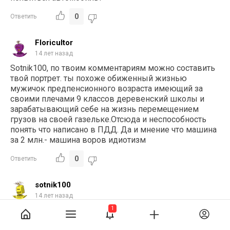
0
Ответить
Floricultor
14 лет назад
Sotnik100, по твоим комментариям можно составить
твой портрет. ты похоже обиженный жизнью
мужичок предпенсионного возраста имеющий за
своими плечами 9 классов деревенский школы и
зарабатывающий себе на жизнь перемещением
грузов на своей газельке.Отсюда и неспособность
понять что написано в ПДД. Да и мнение что машина
за 2 млн.- машина воров идиотизм
0
Ответить
sotnik100
14 лет назад
1
Floricultor
, на себя посмотри, дурень. я всё подробно
написал и подтвердил. а ты из классовой