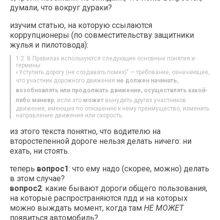
думали, что вокруг дураки?
изучим статью, на которую ссылаются
коррупционеры (по совместительству защитники
жулья и пилотовода):
1.2. В Правилах используются следующие основные понятия и
термины:
«Уступить дорогу (не создавать помех)" — требование, означающее,
что участник дорожного движения
не должен начинать,
возобновлять или продолжать движение, осуществлять какой-
либо маневр
, если это
может
вынудить других участников
движения, имеющих по отношению к нему преимущество, изменить
направление движения или скорость.
из этого текста понятно, что водителю на
второстепенной дороге нельзя делать ничего: ни
ехать, ни стоять.
теперь
вопрос1
: что ему надо (скорее, можно) делать
в этом случае?
вопрос2
: какие бывают дороги общего пользования,
на которые распространяются пдд и на которых
можно выждать момент, когда там
НЕ МОЖЕТ
появиться автомобиль?