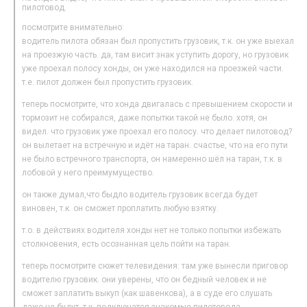
пилотовод.
посмотрите внимательно:
водитель пилота обязан был пропустить грузовик, т.к. он уже выехал
на проезжую часть. да, там висит знак уступить дорогу, но грузовик
уже проехал полосу хонды, он уже находился на проезжей части.
т.е. пилот должен был пропустить грузовик.
теперь посмотрите, что хонда двигалась с превышением скорости и
тормозит не собирался, даже попытки такой не было. хотя, он
видел. что грузовик уже проехал его полосу. что делает пилотовод?
он вылетает на встречную и идёт на таран. счастье, что на его пути
не было встречного транспорта, он намеренно шёл на таран, т.к. в
лобовой у него преимумущество.
он также думал,что быдло водитель грузовик всегда будет
виновен, т.к. он сможет проплатить любую взятку.
т.о. в действиях водителя хонды нет не только попытки избежать
столкновения, есть осознанная цель пойти на таран.
теперь посмотрите сюжет телевидения: там уже вынесли приговор
водителю грузовик. они уверены, что он бедный человек и не
сможет заплатить выкуп (как шавенкова), а в суде его слушать