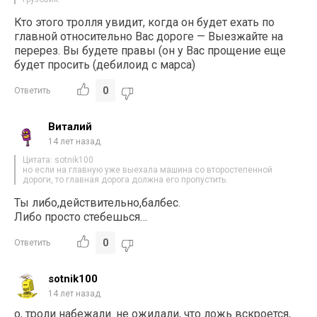
Кто этого тролля увидит, когда он будет ехать по
главной относительно Вас дороге — Выезжайте на
перерез. Вы будете правы (он у Вас прощение еще
будет просить (дебилоид с марса)
0
Ответить
Виталий
14 лет назад
Цитата: sotnik100
но если на главную уже выехала машина со второстепенной
дороги, то главная дорога должна его пропустить.
Ты либо,действительно,балбес.
Либо просто стебешься…
0
Ответить
sotnik100
14 лет назад
о, троли набежали. не ожидали, что ложь вскроется,