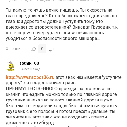
даже не будут, т.к. подключатся знакомые пилотовода.
Ты какую-то чушь вечно пишешь. Ты скорость на
глаз определяешь? Кто тебе сказал что двигаясь по
главной дороге ты должен уступить тому кто
выезжает со второстепенной? Виноват Грузовик-т.к.
это в первую очередь его святая обязанность
убедиться в безопасности своего маневра…
0
Ответить
sotnik100
14 лет назад
http://www.razbor36.ru
этот знак называется "уступите
дорогу", он предоставляет право
ПРЕИМУЩЕСТВЕННОГО проезда. но это вовсе не
значит, что ездить можно только по главной дороге.
грузовик выехал на полосу главной дороги и уже
был там. т.е. водитель хонды был обязан выпустить
грузовик с его полосы и потом поехать дальше. ты
же читаешь этот знак, что не создавать помехи
движению. это абсурд.