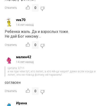
0
Ответить
vva70
14 лет назад
Ребенка жаль. Да и взрослых тоже.
Не дай Бог никому…
0
Ответить
малин42
14 лет назад
Цитата: k711
и ни при чём тут, кто летит, а кто яй-ца чешет! даже если хонда и
летит, это не повод фотону её таранить!
согласен
0
Ответить
Ирина