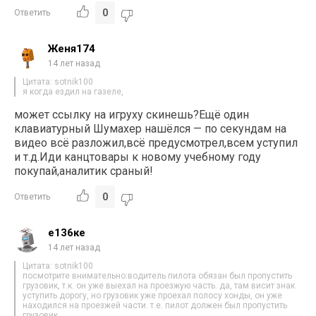
0
Ответить
Женя174
14 лет назад
Цитата: sotnik100
я когда ездил на газеле,
может ссылку на игруху скинешь?Ещё один
клавиатурный Шумахер нашёлся — по секундам на
видео всё разложил,всё предусмотрел,всем уступил
и т.д.Иди канцтовары к новому учебному году
покупай,аналитик сраный!
0
Ответить
е136ке
14 лет назад
Цитата: sotnik100
посмотрите внимательно:водитель пилота обязан был пропустить
грузовик, т.к. он уже выехал на проезжую часть. да, там висит знак
уступить дорогу, но грузовик уже проехал полосу хонды, он уже
находился на проезжей части. т.е. пилот должен был пропустить
грузовик.