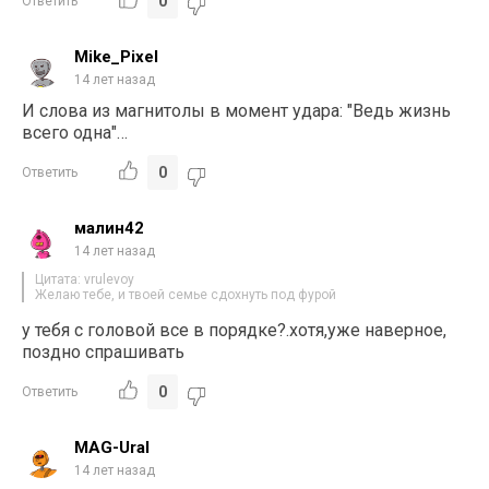
0
Ответить
Mike_Pixel
14 лет назад
И слова из магнитолы в момент удара: "Ведь жизнь
всего одна"…
0
Ответить
малин42
14 лет назад
Цитата: vrulevoy
Желаю тебе, и твоей семье сдохнуть под фурой
у тебя с головой все в порядке?.хотя,уже наверное,
поздно спрашивать
0
Ответить
MAG-Ural
14 лет назад