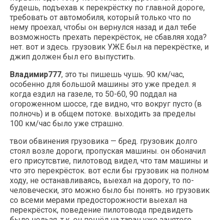
будешь, подъехав к перекрёстку по главной дороге,
требовать от автомобиля, который только что по
нему проехал, чтобы он вернулся назад и дал тебе
возможность прехать перекрёсток, не сбавляя хода?
нет. вот и здесь. грузовик УЖЕ был на перекрёстке, и
джип должен был его выпустить.
Владимир777
, это ты пишешь чушь. 90 км/час,
особенно для большой машины это уже предел. я
когда ездил на газеле, то 50-60, 90 поддал на
огороженном шоссе, где видно, что вокруг пусто (в
полночь) и в общем потоке. выходить за пределы
100 км/час было уже страшно.
твои обвинения грузовика — бред. грузовик долго
стоял возле дороги, пропуская машины. он обоначил
его присутсвтие, пилотовод видел, что там машины и
что это перекрёсток. вот если бы грузовик на полном
ходу, не останавливаясь, выехал на дорогу, то по-
человечески, это можно было бы понять. но грузовик
со всеми мерами предосторожности выехал на
перекрёсток, поведение пилотовода предвидеть
было нельзя, т.к. он пошёл на таран уже занятого