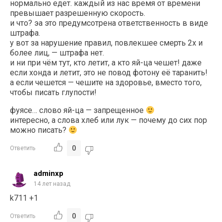
нормально едет. каждый из нас время от времени
превышает разрешенную скорость.
и что? эа это предумсотрена ответственность в виде
штрафа.
у вот за нарушение правил, повлекшее смерть 2х и
более лиц, — штрафа нет.
и ни при чём тут, кто летит, а кто яй-ца чешет! даже
если хонда и летит, это не повод фотону её таранить!
а если чешется — чешите на здоровье, вместо того,
чтобы писать глупости!
фуясе… слово яй-ца — запрещенное
интересно, а слова хлеб или лук — почему до сих пор
можно писать?
0
Ответить
adminxp
14 лет назад
k711 +1
0
Ответить