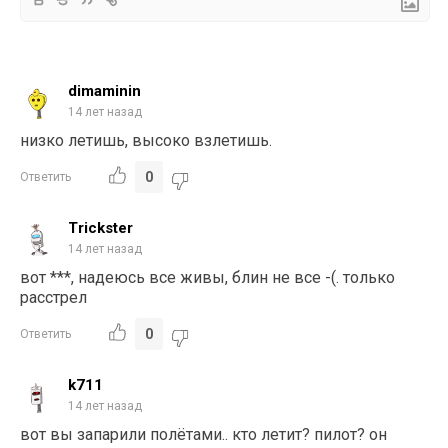
dimaminin
14 лет назад
низко летишь, высоко взлетишь.
0
Ответить
Trickster
14 лет назад
вот ***, надеюсь все живы, блин не все -(. только
расстрел
0
Ответить
k711
14 лет назад
вот вы запарили полётами.. кто летит? пилот? он