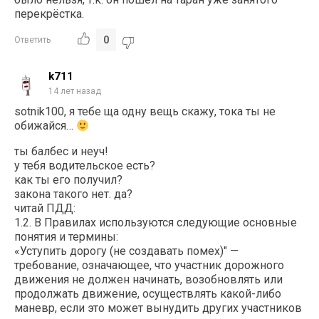
перекрёстка.
0
Ответить
k711
14 лет назад
sotnik100, я тебе ща одну вещь скажу, тока ты не
обижайся…
ты балбес и неуч!
у тебя водительское есть?
как ты его получил?
закона такого нет. да?
читай ПДД:
1.2. В Правилах используются следующие основные
понятия и термины:
«Уступить дорогу (не создавать помех)" —
требование, означающее, что участник дорожного
движения не должен начинать, возобновлять или
продолжать движение, осуществлять какой-либо
маневр, если это может вынудить других участников