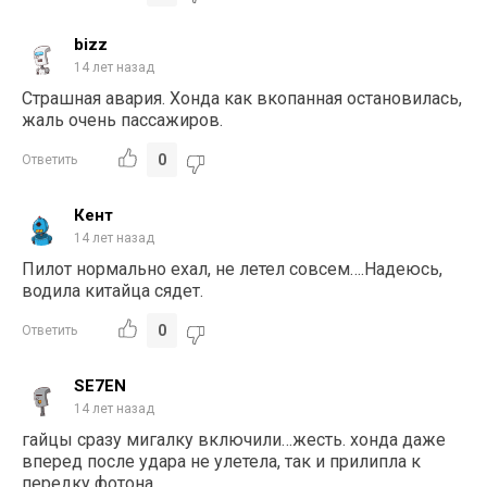
bizz
14 лет назад
Страшная авария. Хонда как вкопанная остановилась,
жаль очень пассажиров.
0
Ответить
Кент
14 лет назад
Пилот нормально ехал, не летел совсем….Надеюсь,
водила китайца сядет.
0
Ответить
SE7EN
14 лет назад
гайцы сразу мигалку включили…жесть. хонда даже
вперед после удара не улетела, так и прилипла к
передку фотона…