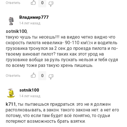
0
Ответить
Владимир777
14 лет назад
sotnik100
,
такую чушь ты несешь!!! на видео четко видно что
скорость пилота невелика- 90-110 км\\ч и водитель
грузовика тронулся за 2 сек до проезда пилота и по-
твоему виноват пилот? таких как этот урод на
грузовике вобще за руль пускать нельзя и тебя судя
по всему тоже раз такую хрень пишешь.
0
Ответить
sotnik100
14 лет назад
k711
, ты пытаешься придраться. это не я должен
растолковывать, а закон. такого закона нет. а нет его
потому, что если там будет всё понятно, то судьи
потеряют возможность брать взятки.