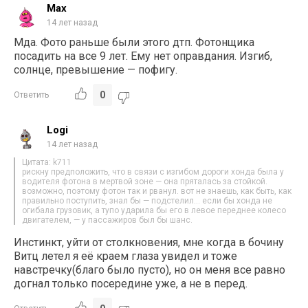
Max
14 лет назад
Мда. Фото раньше были этого дтп. Фотонщика
посадить на все 9 лет. Ему нет оправдания. Изгиб,
солнце, превышение — пофигу.
0
Ответить
Logi
14 лет назад
Цитата: k711
рискну предположить, что в связи с изгибом дороги хонда была у
водителя фотона в мертвой зоне — она пряталась за стойкой.
возможно, поэтому фотон так и рванул. вот не знаешь, как быть, как
правильно поступить, знал бы — подстелил… если бы хонда не
огибала грузовик, а тупо ударила бы его в левое переднее колесо
двигателем, — у пассажиров был бы шанс.
Инстинкт, уйти от столкновения, мне когда в бочину
Витц летел я её краем глаза увидел и тоже
навстречку(благо было пусто), но он меня все равно
догнал только посередине уже, а не в перед.