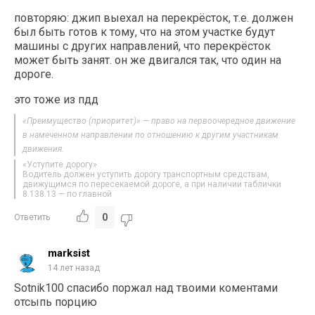
повторяю: джип выехал на перекрёсток, т.е. должен
был быть готов к тому, что на этом участке будут
машины с других направлений, что перекрёсток
может быть занят. он же двигался так, что один на
дороге.
это тоже из пдд
«Преимущество (приоритет)» — право на первоочередное движение
в намеченном направлении по отношению к другим участникам
движения.
«Уступите дорогу»
Водитель должен уступить дорогу транспортным средствам,
движущимся по пересекаемой дороге, а при наличии таблички
8.138.13 — по главной
0
Ответить
marksist
14 лет назад
Sotnik100 спасибо поржал над твоими коментами
отсыпь порцию