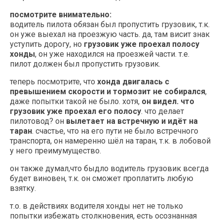
посмотрите внимательно:
водитель пилота обязан был пропустить грузовик, т.к.
он уже выехал на проезжую часть. да, там висит знак
уступить дорогу, но
грузовик уже проехал полосу
хонды
, он уже находился на проезжей части. т.е.
пилот должен был пропустить грузовик.
теперь посмотрите, что
хонда двигалась с
превышением скорости и тормозит не собирался
,
даже попытки такой не было. хотя,
он видел. что
грузовик уже проехал его полосу
. что делает
пилотовод? он
вылетает на встречную и идёт на
таран
. счастье, что на его пути не было встречного
транспорта, он намеренно шёл на таран, т.к. в лобовой
у него преимумущество.
он также думал,что быдло водитель грузовик всегда
будет виновен, т.к. он сможет проплатить любую
взятку.
т.о. в действиях водителя хонды нет не только
попытки избежать столкновения, есть осознанная