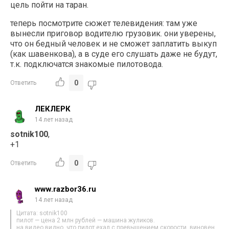
цель пойти на таран.
теперь посмотрите сюжет телевидения: там уже
вынесли приговор водителю грузовик. они уверены,
что он бедный человек и не сможет заплатить выкуп
(как шавенкова), а в суде его слушать даже не будут,
т.к. подключатся знакомые пилотовода.
0
Ответить
ЛЕКЛЕРК
14 лет назад
sotnik100
,
+1
0
Ответить
www.razbor36.ru
14 лет назад
Цитата: sotnik100
пилот — цена 2 млн рублей — машина жуликов.
на видео видно, что пилот ехал с превышением скорости. виновен