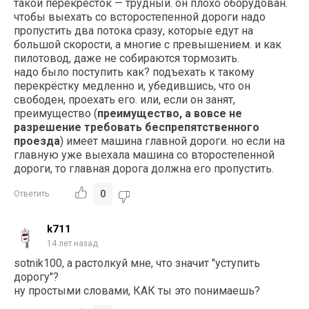
такой перекрёсток — трудный. он плохо оборудован.
чтобы выехать со всторостепенной дороги надо
пропустить два потока сразу, которые едут на
большой скорости, а многие с превышением. и как
пилотовод, даже не собираются тормозить.
надо было поступить как? подъехать к такому
перекрёстку медленно и, убедившись, что он
свободен, проехать его. или, если он занят,
преимущество (
преимущество, а вовсе не
разрешение требовать беспрепятственного
проезда
) имеет машина главной дороги. но если на
главную уже выехала машина со второстепенной
дороги, то главная дорога должна его пропустить.
0
Ответить
k711
14 лет назад
sotnik100, а растолкуй мне, что значит "уступить
дорогу"?
ну простыми словами, КАК ты это понимаешь?