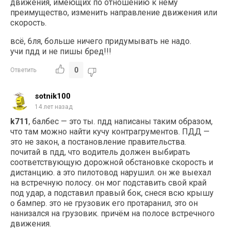
движения, имеющих по отношению к нему
преимущество, изменить направление движения или
скорость.
всё, 6ля, больше ничего придумывать не надо.
учи пдд и не пишы бред!!!
0
Ответить
sotnik100
14 лет назад
k711
, балбес — это ты. пдд написаны таким образом,
что там можно найти кучу контрагрументов. ПДД —
это не закон, а постановление правительства.
почитай в пдд, что водитель должен выбирать
соответствующую дорожной обстановке скорость и
дистанцию. а это пилотовод нарушил. он же выехал
на встречную полосу. он мог подставить свой край
под удар, а подставил правый бок, снеся всю крышу
о бампер. это не грузовик его протаранил, это он
нанизался на грузовик. причём на полосе встречного
движения.