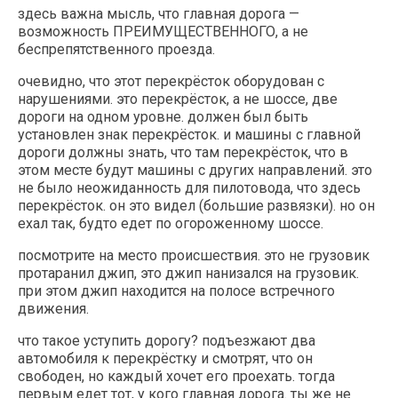
здесь важна мысль, что главная дорога —
возможность ПРЕИМУЩЕСТВЕННОГО, а не
беспрепятственного проезда.
очевидно, что этот перекрёсток оборудован с
нарушениями. это перекрёсток, а не шоссе, две
дороги на одном уровне. должен был быть
установлен знак перекрёсток. и машины с главной
дороги должны знать, что там перекрёсток, что в
этом месте будут машины с других направлений. это
не было неожиданность для пилотовода, что здесь
перекрёсток. он это видел (большие развязки). но он
ехал так, будто едет по огороженному шоссе.
посмотрите на место происшествия. это не грузовик
протаранил джип, это джип нанизался на грузовик.
при этом джип находится на полосе встречного
движения.
что такое уступить дорогу? подъезжают два
автомобиля к перекрёстку и смотрят, что он
свободен, но каждый хочет его проехать. тогда
первым едет тот, у кого главная дорога. ты же не