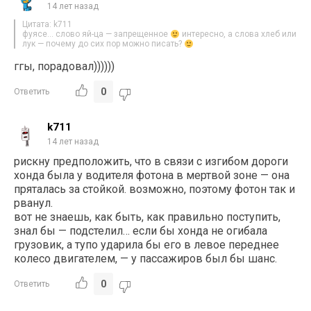
14 лет назад
Цитата: k711
фуясе… слово яй-ца — запрещенное
интересно, а слова хлеб или
лук — почему до сих пор можно писать?
ггы, порадовал))))))
0
Ответить
k711
14 лет назад
рискну предположить, что в связи с изгибом дороги
хонда была у водителя фотона в мертвой зоне — она
пряталась за стойкой. возможно, поэтому фотон так и
рванул.
вот не знаешь, как быть, как правильно поступить,
знал бы — подстелил… если бы хонда не огибала
грузовик, а тупо ударила бы его в левое переднее
колесо двигателем, — у пассажиров был бы шанс.
0
Ответить