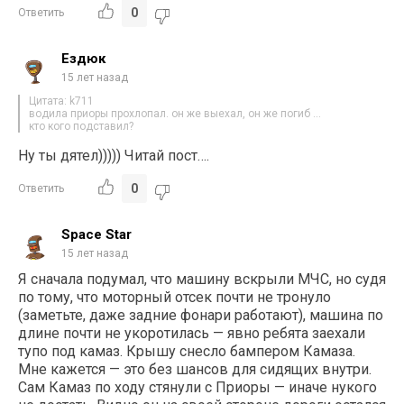
0
Ответить
Ездюк
15 лет назад
Цитата: k711
водила приоры прохлопал. он же выехал, он же погиб …
кто кого подставил?
Ну ты дятел))))) Читай пост….
0
Ответить
Space Star
15 лет назад
Я сначала подумал, что машину вскрыли МЧС, но судя
по тому, что моторный отсек почти не тронуло
(заметьте, даже задние фонари работают), машина по
длине почти не укоротилась — явно ребята заехали
тупо под камаз. Крышу снесло бампером Камаза.
Мне кажется — это без шансов для сидящих внутри.
Сам Камаз по ходу стянули с Приоры — иначе нукого