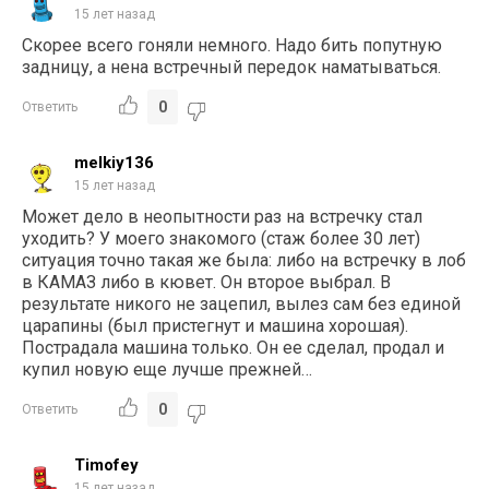
15 лет назад
Скорее всего гоняли немного. Надо бить попутную
задницу, а нена встречный передок наматываться.
0
Ответить
melkiy136
15 лет назад
Может дело в неопытности раз на встречку стал
уходить? У моего знакомого (стаж более 30 лет)
ситуация точно такая же была: либо на встречку в лоб
в КАМАЗ либо в кювет. Он второе выбрал. В
результате никого не зацепил, вылез сам без единой
царапины (был пристегнут и машина хорошая).
Пострадала машина только. Он ее сделал, продал и
купил новую еще лучше прежней…
0
Ответить
Timofey
15 лет назад