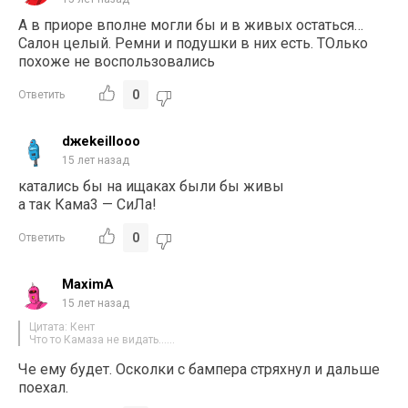
А в приоре вполне могли бы и в живых остаться…
Салон целый. Ремни и подушки в них есть. ТОлько
похоже не воспользовались
0
Ответить
dжеkeillooo
15 лет назад
катались бы на ищакаx были бы живы
а так Кама3 — СиЛа!
0
Ответить
MaximA
15 лет назад
Цитата: Кент
Что то Камаза не видать……
Че ему будет. Осколки с бампера стряхнул и дальше
поехал.