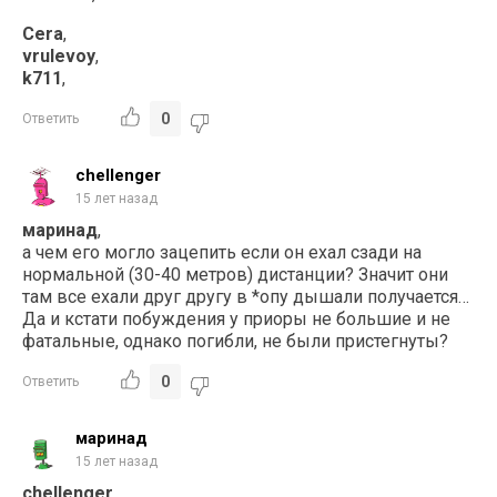
Cera
,
vrulevoy
,
k711
,
0
Ответить
chellenger
15 лет назад
маринад
,
а чем его могло зацепить если он ехал сзади на
нормальной (30-40 метров) дистанции? Значит они
там все ехали друг другу в *опу дышали получается…
Да и кстати побуждения у приоры не большие и не
фатальные, однако погибли, не были пристегнуты?
0
Ответить
маринад
15 лет назад
chellenger
,