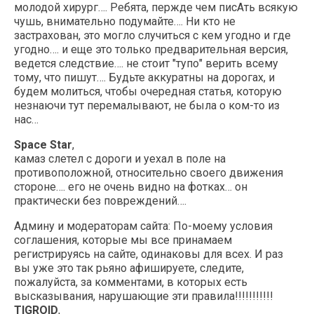
молодой хирург…. Ребята, пержде чем писАть всякую
чушь, внимательно подумайте…. Ни кто не
застрахован, это могло случиться с кем угодно и где
угодно…. и еще это только предварительная версия,
ведется следствие…. не стоит "тупо" верить всему
тому, что пишут…. Будьте аккуратны на дорогах, и
будем молиться, чтобы очередная статья, которую
незнаючи тут перемалывают, не была о ком-то из
нас…
Space Star
,
камаз слетел с дороги и уехал в поле на
противоположной, относительно своего движения
стороне…. его не очень видно на фотках… он
практически без повреждений….
Админу и модераторам сайта: По-моему условия
соглашения, которые мы все принамаем
регистрируясь на сайте, одинаковы для всех. И раз
вы уже это так рьяно афишируете, следите,
пожалуйста, за комментами, в которых есть
высказывания, нарушающие эти правила!!!!!!!!!!!
TIGROID
,