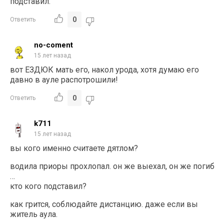
подставил.
0
Ответить
no-coment
15 лет назад
вот ЕЗДЮК мать его, накол урода, хотя думаю его
давно в ауле распотрошили!
0
Ответить
k711
15 лет назад
вы кого именно считаете дятлом?
водила приоры прохлопал. он же выехал, он же погиб
…
кто кого подставил?
как грится, соблюдайте дистанцию. даже если вы
житель аула.