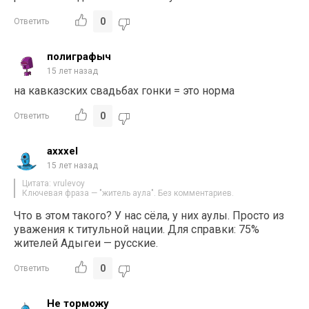
0
Ответить
полиграфыч
15 лет назад
на кавказских свадьбах гонки = это норма
0
Ответить
axxxel
15 лет назад
Цитата: vrulevoy
Ключевая фраза — "житель аула". Без комментариев.
Что в этом такого? У нас сёла, у них аулы. Просто из
уважения к титульной нации. Для справки: 75%
жителей Адыгеи — русские.
0
Ответить
Не торможу