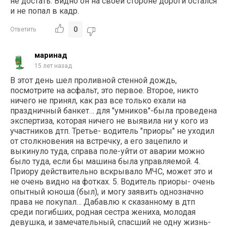
не достать. Видно он на своей стороне дороги остался
и не попал в кадр.
0
Ответить
маринад
15 лет назад
В этот день шел проливной стенной дождь,
посмотрите на асфальт, это первое. Второе, никто
ничего не принял, как раз все только ехали на
праздничный банкет… для "умников"-была проведена
экспертиза, которая ничего не выявила ни у кого из
участников дтп. Третье- водитель "приоры" не уходил
от столкновения на встречку, а его зацепило и
выкинуло туда, справа поле-уйти от аварии можно
было туда, если бы машина была управляемой. 4.
Приору действительно вскрывало МЧС, может это и
не очень видно на фотках. 5. Водитель приоры- очень
опытный юноша (был), и могу заявить однозначно
права не покупал… Дабавлю к сказанному в дтп
среди погибших, родная сестра жениха, молодая
девушка, и замечательный, спасший не одну жизнь-