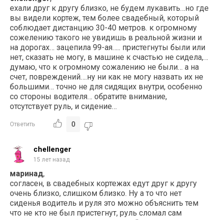
ехали друг к другу близко, не будем лукавить…но где
вы видели кортеж, тем более свадебный, который
соблюдает дистанцию 30-40 метров. к огромному
сожелению такого не увидишь в реальной жизни и
на дорогах… зацепила 99-ая….. пристегнуты были или
нет, сказать не могу, в машине к счастью не сидела,…
думаю, что к огромному сожалению не были… а на
счет, повреждений….ну ни как не могу назвать их не
большими… точно не для сидящих внутри, особенно
со стороны водителя… обратите внимание,
отсутствует руль, и сидение…
0
Ответить
chellenger
15 лет назад
маринад
,
согласен, в свадебных кортежах едут друг к другу
очень близко, слишком близко. Ну а то что нет
сиденья водитель и руля это можно объяснить тем
что не кто не был пристегнут, руль сломал сам