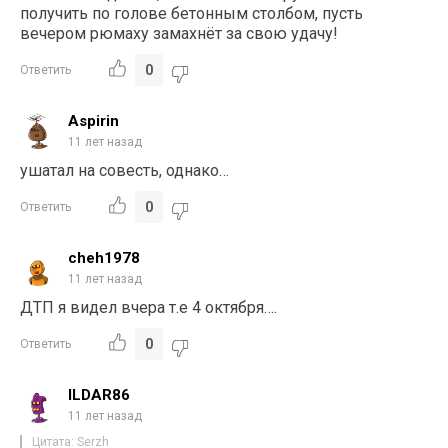
получить по голове бетонным столбом, пусть
вечером рюмаху замахнёт за свою удачу!
0
Ответить
Aspirin
11 лет назад
ушатал на совесть, однако…
0
Ответить
cheh1978
11 лет назад
ДТП я видел вчера т.е 4 октября….
0
Ответить
ILDAR86
11 лет назад
Цитата: Serzh