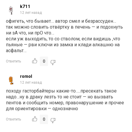
k711
12 лет назад
офигеть, что бывает… автор смел и безрассуден…
так можно словить отвёртку в печень — и подохнуть
ни зА что, ни прО что…
если уж выходить, то со стволом, если видишь ,что
пьяные — рви ключи из замка и клади алкашню на
асфальт…
0
Ответить
romol
12 лет назад
походу гасторбайтеры какие-то…..пресекать такое
надо…ну в драку лезть то не стоит — но вызвать
пентов и сообщить номер, правонарушение и прочее
для ориентировки — однозначно
0
Ответить