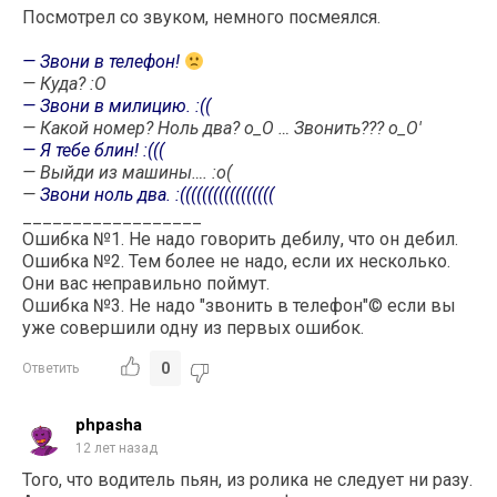
Посмотрел со звуком, немного посмеялся.
— Звони в телефон!
— Куда? :О
— Звони в милицию. :((
— Какой номер? Ноль два? о_О … Звонить??? о_О'
— Я тебе блин! :(((
— Выйди из машины…. :о(
—
Звони ноль два. :(((((((((((((((((
__________________
Ошибка №1. Не надо говорить дебилу, что он дебил.
Ошибка №2. Тем более не надо, если их несколько.
Они вас
не
правильно поймут.
Ошибка №3. Не надо "звонить в телефон"© если вы
уже совершили одну из первых ошибок.
0
Ответить
phpasha
12 лет назад
Того, что водитель пьян, из ролика не следует ни разу.