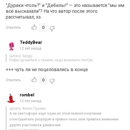
"Дураки чтоль?" и "Дебилы!" — это называется "мы им
всё высказали"? На что автор после этого
рассчитывал, хз.
0
Ответить
TeddyBear
12 лет назад
Цитата: Sergyj
Нефиг ручкаться с такими, надо вызывать пентов.
+++ чуть ли не поцеловались в конце
0
Ответить
rombel
12 лет назад
Цитата: Алекс Пушкин
А на светофоре еще один из этой пьяной компании
огнетушитель разрядил в правое окно,чем привлек внимание
других участников движения.