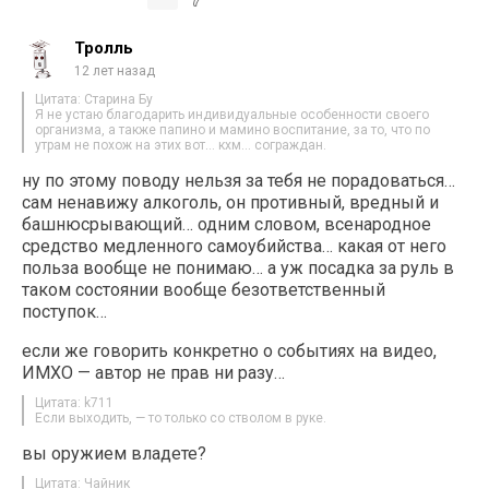
Тролль
12 лет назад
Цитата: Старина Бу
Я не устаю благодарить индивидуальные особенности своего
организма, а также папино и мамино воспитание, за то, что по
утрам не похож на этих вот… кхм… сограждан.
ну по этому поводу нельзя за тебя не порадоваться…
сам ненавижу алкоголь, он противный, вредный и
башнюсрывающий… одним словом, всенародное
средство медленного самоубийства… какая от него
польза вообще не понимаю… а уж посадка за руль в
таком состоянии вообще безответственный
поступок…
если же говорить конкретно о событиях на видео,
ИМХО — автор не прав ни разу…
Цитата: k711
Если выходить, — то только со стволом в руке.
вы оружием владете?
Цитата: Чайник