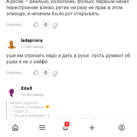
А регик — реально, колхозник. Фолькс первым начал
перестроение влево, регик ни разу не прав в этом
эпизоде, и незачем было рот открывать.
0
Ответить
ladapriora
12 лет назад
уши им отрезать надо и дать в руки…пусть думают об
ушах а не о кайфе
0
Ответить
XiteX
12 лет назад
Цитата: jrpgamer
— Звони в телефон!
— Куда? :О
— Звони в милицию. :((
— Какой номер? Ноль два? о_О … Звонить??? о_О'
— Я тебе блин! :(((
1
— Выйди из машины…. :о(
— Звони ноль два. :(((((((((((((((((