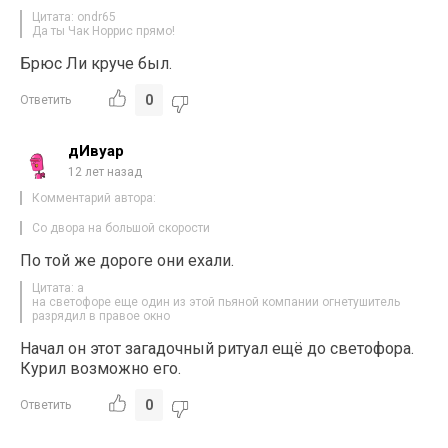
Цитата: ondr65
Да ты Чак Норрис прямо!
Брюс Ли круче был.
0
Ответить
дИвуар
12 лет назад
Комментарий автора:
Со двора на большой скорости
По той же дороге они ехали.
Цитата: a
на светофоре еще один из этой пьяной компании огнетушитель
разрядил в правое окно
Начал он этот загадочный ритуал ещё до светофора.
Курил возможно его.
0
Ответить