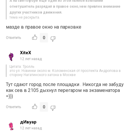
А на светофоре еще один из этой пьяной компании
огнетушитель разрядил в правое окно,чем привлек внимание
других участников движения.
тема не раскрыта.
мазде в правое окно на парковке
0
Ответить
XiteX
12 лет назад
Цитата: Тролль
это ул. Новинки около м. Коломенская от проспекта Андропова в
сторону Нагатинского затона в Москве
Тут сдают город после площадки . Никогда не забуду
как сев в 2105 дыхнул перегаром на экзаменатора
=)))
0
Ответить
дИвуар
12 лет назад