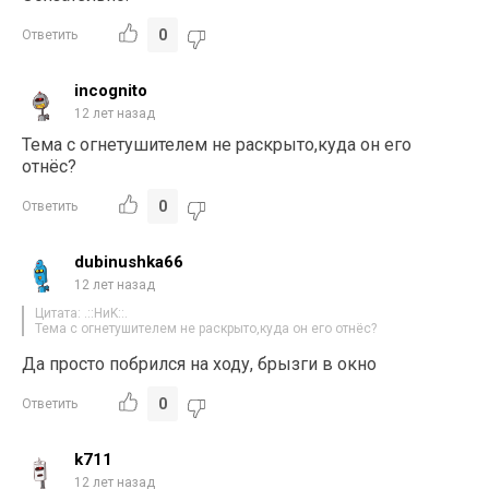
0
Ответить
incognito
12 лет назад
Тема с огнетушителем не раскрыто,куда он его
отнёс?
0
Ответить
dubinushka66
12 лет назад
Цитата: .::НиK::.
Тема с огнетушителем не раскрыто,куда он его отнёс?
Да просто побрился на ходу, брызги в окно
0
Ответить
k711
12 лет назад