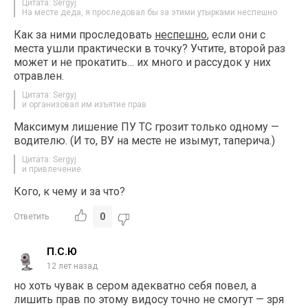
Цитата: Sergyj
На месте деда, я проследовал бы за этими утырками неспешно
Как за ними проследовать
неспешно
, если они с
места ушли практически в точку? Учтите, второй раз
может и не прокатить… их много и рассудок у них
отравлен.
Цитата: Sergyj
и организовал им изъятие прав
Максимум лишение ПУ ТС грозит только одному —
водителю. (И то, ВУ на месте не изымут, таперича.)
Цитата: Sergyj
и привлечение.
Кого, к чему и за что?
0
Ответить
П.С.Ю
12 лет назад
но хоть чувак в сером адекватно себя повел, а
лишить прав по этому видосу точно не смогут — зря