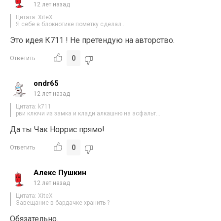
12 лет назад
Цитата: XiteX
Я себе в блокнотике пометку сделал .
Это идея К711 ! Не претендую на авторство.
0
Ответить
ondr65
12 лет назад
Цитата: k711
рви ключи из замка и клади алкашню на асфальт…
Да ты Чак Норрис прямо!
0
Ответить
Алекс Пушкин
12 лет назад
Цитата: XiteX
Завещание в бардачке хранить ?
Обязательно.