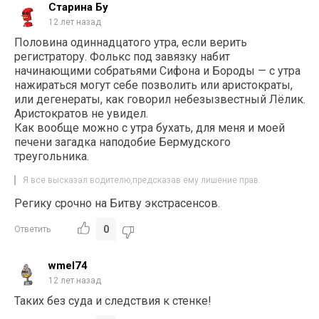
Старина Бу
12 лет назад
Половина одиннадцатого утра, если верить
регистратору. Фолькс под завязку набит
начинающими собратьями Сифона и Бороды — с утра
нажираться могут себе позволить или аристократы,
или дегенераты, как говорил небезызвестный Лёлик.
Аристократов не увидел.
Как вообще можно с утра бухать, для меня и моей
печени загадка наподобие Бермудского
треугольника.
Я все высказал водителю,предсказав ему лишение прав.
Регику срочно на Битву экстрасенсов.
0
Ответить
wmel74
12 лет назад
Таких без суда и следствия к стенке!