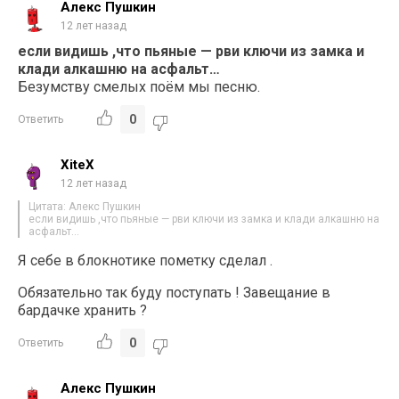
Алекс Пушкин
12 лет назад
если видишь ,что пьяные — рви ключи из замка и
клади алкашню на асфальт…
Безумству смелых поём мы песню.
0
Ответить
XiteX
12 лет назад
Цитата: Алекс Пушкин
если видишь ,что пьяные — рви ключи из замка и клади алкашню на
асфальт…
Я себе в блокнотике пометку сделал .
Обязательно так буду поступать ! Завещание в
бардачке хранить ?
0
Ответить
Алекс Пушкин