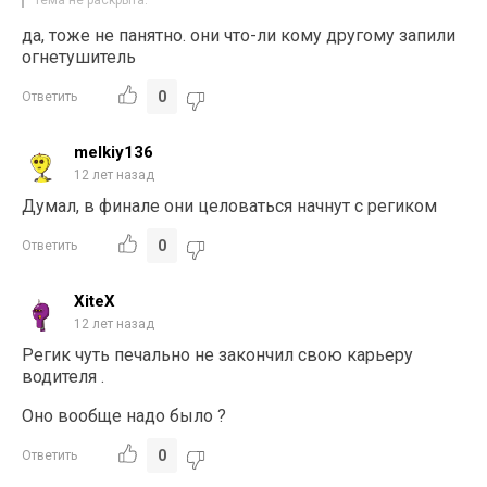
тема не раскрыта.
да, тоже не панятно. они что-ли кому другому запили
огнетушитель
0
Ответить
melkiy136
12 лет назад
Думал, в финале они целоваться начнут с региком
0
Ответить
XiteX
12 лет назад
Регик чуть печально не закончил свою карьеру
водителя .
Оно вообще надо было ?
0
Ответить