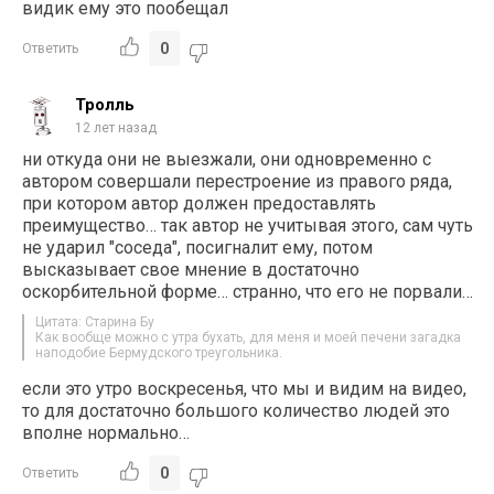
видик ему это пообещал
0
Ответить
Тролль
12 лет назад
ни откуда они не выезжали, они одновременно с
автором совершали перестроение из правого ряда,
при котором автор должен предоставлять
преимущество… так автор не учитывая этого, сам чуть
не ударил "соседа", посигналит ему, потом
высказывает свое мнение в достаточно
оскорбительной форме… странно, что его не порвали…
Цитата: Старина Бу
Как вообще можно с утра бухать, для меня и моей печени загадка
наподобие Бермудского треугольника.
если это утро воскресенья, что мы и видим на видео,
то для достаточно большого количество людей это
вполне нормально…
0
Ответить