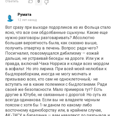
0
Ответить
Румата
12 лет назад
Вот сразу при выходе подорликов из их Фольца стало
ясно, что все они обдолбанные сцыкуны. Какие еще
нужно разговоры разговаривать? Абсолютно
большая вероятность была, как сказано выше,
получить отвертку в печень. Вопрос: ради чего?
Посигналил, повозмущался дибилизму — езжай
дальше, не устраивай беседы на дороге. Или уж и
правда, включай Чака Норриса и клади всех мордом
в асфальт. Но это лирика. При всей моей нелюбви к
быдлоразборкам, иногда не могу молчать и
призываю всех, кто сам не одноклеточный,- не
вступать ни в какие полемики с быдлоганами. Ради
своей же безопасности. Мало примеров тут? Есть
другие в Ютубе, не связанные с дорогой. Но суть их
всегда одинакова. Если вы не владеете черным
поясом с хотя бы 1-м даном по какому-либо
восточному единоборству или, в крайнем случае,
АК-74СУ в барадачке — вам наваляют до разрывов и