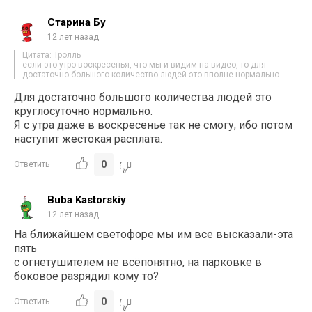
Старина Бу
12 лет назад
Цитата: Тролль
если это утро воскресенья, что мы и видим на видео, то для
достаточно большого количество людей это вполне нормально…
Для достаточно большого количества людей это
круглосуточно нормально.
Я с утра даже в воскресенье так не смогу, ибо потом
наступит жестокая расплата.
0
Ответить
Buba Kastorskiy
12 лет назад
На ближайшем светофоре мы им все высказали-эта
пять
с огнетушителем не всёпонятно, на парковке в
боковое разрядил кому то?
0
Ответить