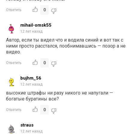
0
Ответить
mihail-omsk55
12 лет назад
Автор, если ты видел что и водила синий и вот так с
ними просто расстался, пообнимавшись — позор а не
видео.
0
Ответить
bujhm_56
12 лет назад
высокие штрафы ни разу никого не напугали —
богатые буратины все?
0
Ответить
straus
12 лет назад