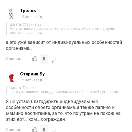
Тролль
12 лет назад
Цитата: Старина Бу
Я с утра даже в воскресенье так не смогу, ибо потом наступит
жестокая расплата.
а это уже зависит от индивидуальных особенностей
организма…
0
Ответить
Старина Бу
12 лет назад
Цитата: Тролль
а это уже зависит от индивидуальных особенностей организма…
Я не устаю благодарить индивидуальные
особенности своего организма, а также папино и
мамино воспитание, за то, что по утрам не похож на
этих вот… кхм… сограждан.
0
Ответить