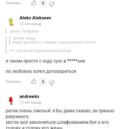
0
Ответить
Aleks Alekseev
12 лет назад
Цитата: TeddyBear
Цитата: Sergyj
Нефиг ручкаться с такими, надо вызывать пентов.
+++ чуть ли не поцеловались в конце
я таким просто с ходу сую в *****ник
по любовно хотел договориться
0
Ответить
andrewks
12 лет назад
регик очень смелый. я бы даже сказал, за гранью
разумного.
могло всё закончиться шлифованием бит о его
голову и голову его жены