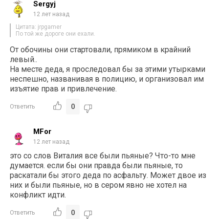
Sergyj
12 лет назад
Цитата: jrpgamer
По той же дороге они ехали.
От обочины они стартовали, прямиком в крайний
левый..
На месте деда, я проследовал бы за этими утырками
неспешно, названивая в полицию, и организовал им
изъятие прав и привлечение.
0
Ответить
MFor
12 лет назад
это со слов Виталия все были пьяные? Что-то мне
думается. если бы они правда были пьяные, то
раскатали бы этого деда по асфальту. Может двое из
них и были пьяные, но в сером явно не хотел на
конфликт идти.
0
Ответить