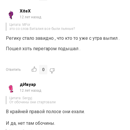
XiteX
12 лет назад
Цитата: MFor
это со слов Виталия все были пьяные?
Регику стало завидно , что кто то уже с утра выпил .
Пошел хоть перегаром подышал .
0
Ответить
дИвуар
12 лет назад
Цитата: Sergyj
От обочины они стартовали
В крайней правой полосе они ехали.
И да, нет там обочины.