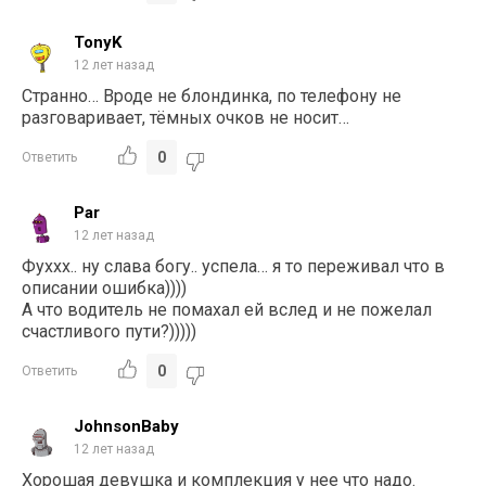
TonyK
12 лет назад
Странно… Вроде не блондинка, по телефону не
разговаривает, тёмных очков не носит…
0
Ответить
Par
12 лет назад
Фуххх.. ну слава богу.. успела… я то переживал что в
описании ошибка))))
А что водитель не помахал ей вслед и не пожелал
счастливого пути?)))))
0
Ответить
JohnsonBaby
12 лет назад
Хорошая девушка и комплекция у нее что надо.