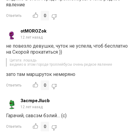
явление
0
Ответить
otMOROZok
12 лет назад
не повезло девушке, чуток не успела, чтоб бесплатно
на Скорой прокатиться ))
Цитата: лошадь
видимо в этом городе троллейбусы очень редкое явление
зато там маршруток немеряно
0
Ответить
3acmpeJlucb
12 лет назад
Гарачий, савсэм бэлий… (с)
0
Ответить