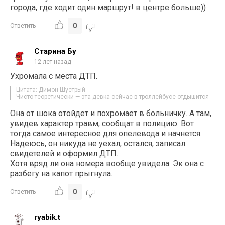
города, где ходит один маршрут! в центре больше))
0
Ответить
Старина Бу
12 лет назад
Ухромала с места ДТП.
Цитата: Димон Шустрый
Чисто теоретически — эта девка сейчас в троллейбусе отдышится
Она от шока отойдет и похромает в больничку. А там,
увидев характер травм, сообщат в полицию. Вот
тогда самое интересное для опелевода и начнется.
Надеюсь, он никуда не уехал, остался, записал
свидетелей и оформил ДТП.
Хотя вряд ли она номера вообще увидела. Эк она с
разбегу на капот прыгнула.
0
Ответить
ryabik.t