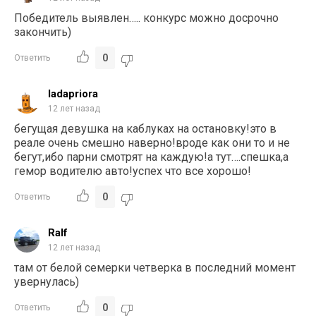
Победитель выявлен….. конкурс можно досрочно
закончить)
0
Ответить
ladapriora
12 лет назад
бегущая девушка на каблуках на остановку!это в
реале очень смешно наверно!вроде как они то и не
бегут,ибо парни смотрят на каждую!а тут….спешка,а
гемор водителю авто!успех что все хорошо!
0
Ответить
Ralf
12 лет назад
там от белой семерки четверка в последний момент
увернулась)
0
Ответить