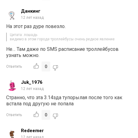
Данкинг
12 лет назад
На этот раз дуре повезло.
Цитата: лошадь
видимо в этом городе троллейбусы очень редкое явление
Не… Там даже по SMS расписание троллейбусов
узнать можно.
0
Ответить
Juk_1976
12 лет назад
Странно, что эта 3.14зда тупорылая после того как
встала под другую не попала
0
Ответить
Redeemer
12 лет назад