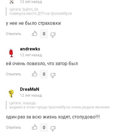
12 лет назад
Цитата: bujhm_56
покинула место ДТП на троллейбусе
у нее не было страховки
0
Ответить
andrewks
12 лет назад
ей очень повезло, что затор был
0
Ответить
DreaMaN
12 лет назад
Цитата: лошадь
видимо в этом городе троллейбусы очень редкое явление
один раз за всю жизнь ходят, стопудово!!!
0
Ответить