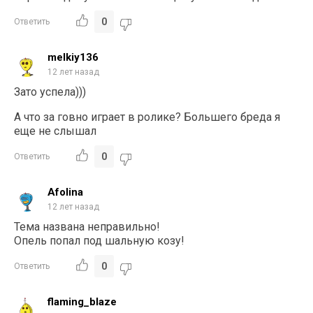
0
Ответить
melkiy136
12 лет назад
Зато успела)))
А что за гoвно играет в ролике? Большего бреда я
еще не слышал
0
Ответить
Afolina
12 лет назад
Тема названа неправильно!
Опель попал под шальную козу!
0
Ответить
flaming_blaze