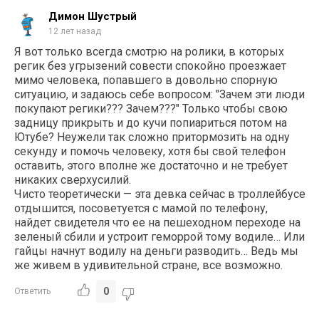
Димон Шустрый
12 лет назад
Я вот только всегда смотрю на ролики, в которых
регик без угрызений совести спокойно проезжает
мимо человека, попавшего в довольно спорную
ситуацию, и задаюсь себе вопросом: "Зачем эти люди
покупают регики??? Зачем???" Только чтобы свою
задницу прикрыть и до кучи попиариться потом на
Ютубе? Неужели так сложно притормозить на одну
секунду и помочь человеку, хотя бы свой телефон
оставить, этого вполне же достаточно и не требует
никаких сверхусилий.
Чисто теоретически — эта девка сейчас в троллейбусе
отдышится, посоветуется с мамой по телефону,
найдет свидетеля что ее на пешеходном переходе на
зеленый сбили и устроит геморрой тому водиле… Или
гайцы начнут водилу на деньги разводить… Ведь мы
же живем в удивительной стране, все возможно.
0
Ответить