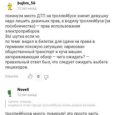
bujhm_56
12 лет назад
покинула место ДТП на троллейбусе значит девушку
надо лишить девичьих прав, а водилу троллейбуса (за
пособничество) — прав использования
электроприборов
ЗЫ шутка если чо
по теме: видел в билетах для сдачи на права в
германии похожую ситуацию: нарисован
общественный транспорт и куча машин
загораживающих обзор — чего ожидать? —
правильный ответ был, что следует ожидать выбега
пешеходов.
0
Ответить
Novell
12 лет назад
Цитата: лошадь
видимо в этом городе троллейбусы очень редкое явление
троллейбусов много, поверьте! это просто часть