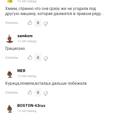
12 лет назад
Хммм, странно что она сразу же не угодила под
другую машину, которая движется в правом ряду….
0
Ответить
zamkom
12 лет назад
Грациозно
0
Ответить
MER
12 лет назад
Курица,помяли,встала,и дальше побежала.
0
Ответить
BOSTON-63rus
12 лет назад