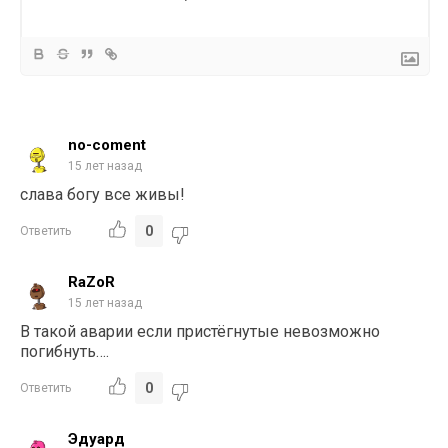
no-coment
15 лет назад
слава богу все живы!
0
Ответить
RaZoR
15 лет назад
В такой аварии если пристёгнутые невозможно
погибнуть….
0
Ответить
Эдуард