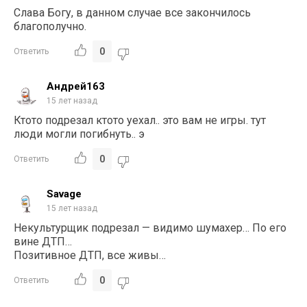
Слава Богу, в данном случае все закончилось
благополучно.
0
Ответить
Андрей163
15 лет назад
Ктото подрезал ктото уехал.. это вам не игры. тут
люди могли погибнуть.. э
0
Ответить
Savage
15 лет назад
Некультурщик подрезал — видимо шумахер… По его
вине ДТП…
Позитивное ДТП, все живы…
0
Ответить