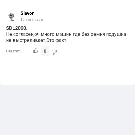
Slavon
15 лет назад
SDL2000
,
Не согласен,оч много машин где без ремня подушка
не выстреливает.Это факт.
0
Ответить