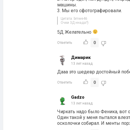
машины.
3. Мы его сфотографировали.
Цитата: bmwe46
Очки 3Д ннада?)
5Д Желательно
0
Ответить
Димарик
13 лет назад
Дааа это шедевр достойный поб
0
Ответить
Gadzo
13 лет назад
Чиркать надо было Феника, вот 
Один такой у меня пытался влезт
осколочки собирал. И менты пор