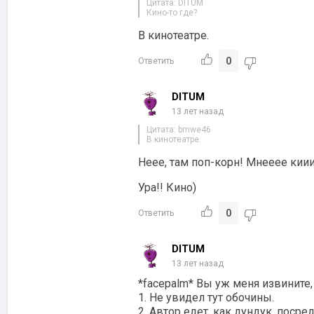
Цитата: DITUM
Кино-то где?
В кинотеатре.
0
Ответить
DITUM
13 лет назад
Цитата: bmwe46
В кинотеатре.
Неее, там поп-корн! Мнееее ки
Ура!! Кино)
0
Ответить
DITUM
13 лет назад
*facepalm* Вы уж меня извините, 
1. Не увидел тут обочины.
2. Автор едет, как дундук, поср