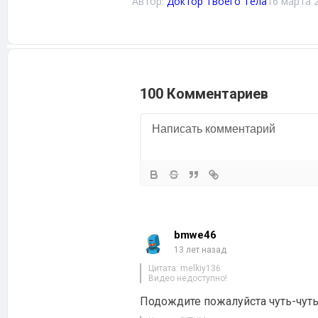
Автор:
Доктор Твоего Тела
16 марта 
100 Комментариев
bmwe46
13 лет назад
Цитата: melkiy136
Видео недоступно!
Подождите пожалуйста чуть-чуть