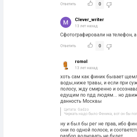
0
Ответить
Clever_writer
13 лет назад
Сфотографировали на телефон, а
0
Ответить
romol
13 лет назад
хоть сам как финик бывает щемл
воды,ниже травы, и если при су
полосу, жду смиренно и осознава
едущим по пдд людям…. но движ
данность Москвы
Цитата: Gadzo
Чиркать надо было Феника, вот он бы по
ну и был бы рег не прав, ибо ф
они по одной полосе, и соответс
разбор волновать не будет