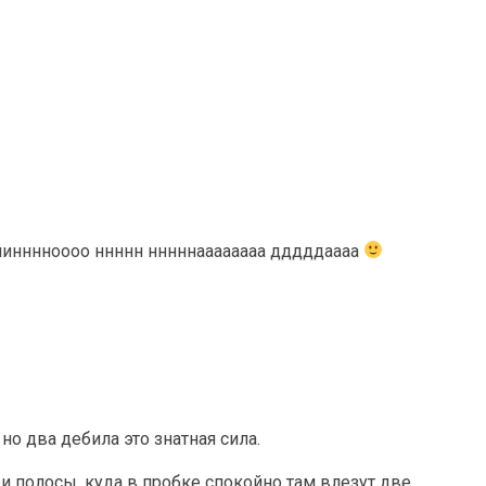
ииинннноооо ннннн нннннаааааааа дддддаааа
но два дебила это знатная сила.
еди полосы, куда в пробке спокойно там влезут две