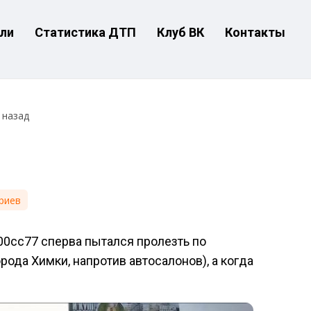
ли
Статистика ДТП
Клуб ВК
Контакты
 назад
риев
х900сс77 сперва пытался пролезть по
рода Химки, напротив автосалонов), а когда