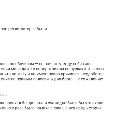
 про регистратор забыли.
юсь по обочинам — но при этом веду себя тише
жении меня даже с поворотником не пускают в левую
я, что не могу и не имею права причинять неудобства
ение по правым полосам в два борта — к сожалению
прыгал.
иник проехал бы дальше и очевидно было бы что ехали
твенно у рега была помеха справа, а вся предыстория