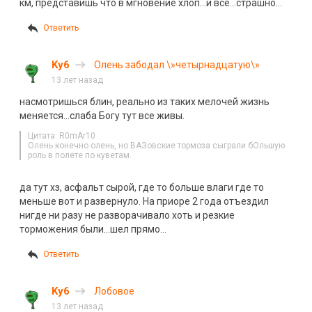
км, представишь что в мгновение хлоп…и всё…страшно…
Ответить
Ky6
Олень забодал \»четырнадцатую\»
13 лет назад
насмотришься блин, реально из таких мелочей жизнь
меняется…слаба Богу тут все живы.
Цитата: R0mAr10
Олень конечно олень, но ВАЗовские тормоза сыграли бОльшую
роль в полете по куветам.
да тут хз, асфальт сырой, где то больше влаги где то
меньше вот и развернуло. На приоре 2 года отъездил
нигде ни разу не разворачивало хоть и резкие
торможения были…шел прямо…
Ответить
Ky6
Лобовое
13 лет назад