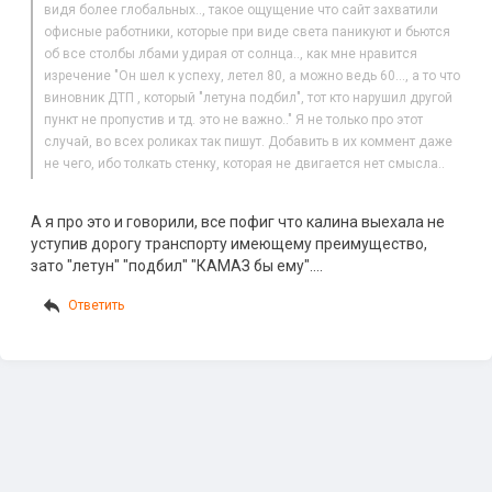
видя более глобальных.., такое ощущение что сайт захватили
офисные работники, которые при виде света паникуют и бьются
об все столбы лбами удирая от солнца.., как мне нравится
изречение "Он шел к успеху, летел 80, а можно ведь 60…, а то что
виновник ДТП , который "летуна подбил", тот кто нарушил другой
пункт не пропустив и тд. это не важно.." Я не только про этот
случай, во всех роликах так пишут. Добавить в их коммент даже
не чего, ибо толкать стенку, которая не двигается нет смысла..
А я про это и говорили, все пофиг что калина выехала не
уступив дорогу транспорту имеющему преимущество,
зато "летун" "подбил" "КАМАЗ бы ему"….
Ответить