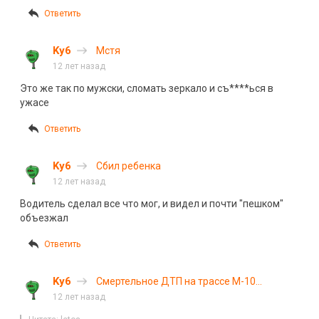
Ответить
Ky6
Мстя
12 лет назад
Это же так по мужски, сломать зеркало и съ****ься в
ужасе
Ответить
Ky6
Сбил ребенка
12 лет назад
Водитель сделал все что мог, и видел и почти "пешком"
объезжал
Ответить
Ky6
Смертельное ДТП на трассе М-10
«Россия»
12 лет назад