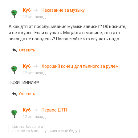
Ky6
Наказание за музыку
12 лет назад
А как дтп от прослушивания музыки зависит? Объясните,
я не в курсе. Если слушать Моцарта в машине, то в дтп
никогда не попадешь? Посоветуйте что слушать надо
Ответить
Ky6
Хороший конец для пьяного за рулем
12 лет назад
ПОЗИТИИИИВ!!!
Ответить
Ky6
Первое ДТП
12 лет назад
Цитата: ladapriora
первое за 6 лет…ну ничего еще будут)