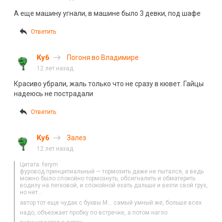
А еще машину угнали, в машине было 3 девки, под шафе
Ответить
Ky6
Погоня во Владимире
12 лет назад
Красиво убрали, жаль только что не сразу в кювет. Гайцы
надеюсь не пострадали
Ответить
Ky6
Залез
12 лет назад
Цитата: ferym
фуровод принципиальный — тормозить даже не пытался, а ведь
можно было спокойно тормознуть, обсигналить и обматерить
водилу на легковой, и спокойной ехать дальше и везти свой груз,
но нет…
автор тот еще чудак с буквы М… самый умный же, больше всех
надо, объезжает пробку по встречке, а потом нагло