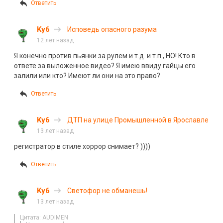
Ответить
Ky6
Исповедь опасного разума
12 лет назад
Я конечно против пьянки за рулем и т.д. и т.п., НО! Кто в
ответе за выложенное видео? Я имею ввиду гайцы его
залили или кто? Имеют ли они на это право?
Ответить
Ky6
ДТП на улице Промышленной в Ярославле
13 лет назад
регистратор в стиле хоррор снимает? ))))
Ответить
Ky6
Светофор не обманешь!
13 лет назад
Цитата: AUDIMEN