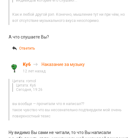
индивидов которые его слушают…
Как и любой другой рэп. Конечно, мышление тут ни при чём, но
вот отсутствие музыкального вкуса неоспоримо.
А что слушаете Вы?
Ответить
Ky6
Наказание за музыку
12 лет назад
Цитата: romol
Цитата: Ky6
Сегодня, 19:26
вы вообще — прочитали что я написал??
такое чувство что вы несознательно подтвердили мой очень
поверхностный тезис
Ну видимо Вы сами не читали, то что Вы написали