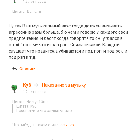
12 лет назад
Цитата: Данкинг
Ну так Ваш музыкальный вкус тогда должен вызывать
агрессии в разы больше. Я о чем и говорю у каждого свои
предпочтения. И бесят когда говорят что он "у*бался в
столб" потому что играл рэп…Связи никакой. Каждый
слушает что нравится,а убиваются и под поп, и под рок, и
под рэп и т.д.
Ответить
Ky6
Наказание за музыку
12 лет назад
Цитата: Necrys13rus
Цитата: Ky6
Посоветуйте что слушать надо
Что-нибудь в таком стиле:
ссылко