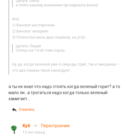
Цитата: romol
и опять вашему вниманию три варианта вины))
Ага!
1) Виноват шестерочник.
2) Виноват четыркин.
3) Полностью вина двух пешиков, на углу!..
Цитата: Пеший
Спехун на 14-ой тоже хорош.
Ну да, когда зеленый уже 4 секунды горит, так и ожидаешь —
что два пешика такое наколдуют…
а ты не знал что надо стоять когда зеленый горит? а то
мало ли…а трогаться надо когда только зеленый
замигает…
Ответить
Ky6
Перестроение
13 лет назад