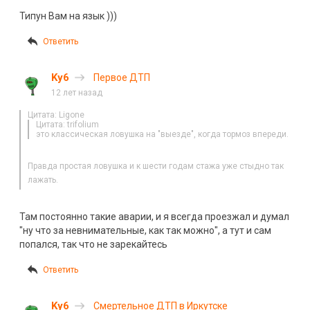
Типун Вам на язык )))
Ответить
Ky6
Первое ДТП
12 лет назад
Цитата: Ligone
Цитата: trifolium
это классическая ловушка на "выезде", когда тормоз впереди.
Правда простая ловушка и к шести годам стажа уже стыдно так
лажать.
Там постоянно такие аварии, и я всегда проезжал и думал
"ну что за невнимательные, как так можно", а тут и сам
попался, так что не зарекайтесь
Ответить
Ky6
Смертельное ДТП в Иркутске