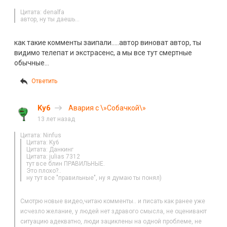
Цитата: denalfa
автор, ну ты даешь…
как такие комменты заипали…..автор виноват автор, ты
видимо телепат и экстрасенс, а мы все тут смертные
обычные…
Ответить
Ky6
Авария с \»Собачкой\»
13 лет назад
Цитата: Ninfus
Цитата: Ky6
Цитата: Данкинг
Цитата: julias 7312
тут все блин ПРАВИЛЬНЫЕ.
Это плохо?..
ну тут все "правильные", ну я думаю ты понял)
Смотрю новые видео,читаю комменты.. и писать как ранее уже
исчезло желание, у людей нет здравого смысла, не оценивают
ситуацию адекватно, люди зациклены на одной проблеме, не