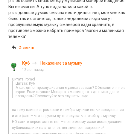
p.s. объяснить связь между музыкой и манерой вождения
Вы не смогли. А тупо воды налили какой то
p.s.s. дальше думаю смысла вести диалог нет, мое мне как
было так и останется, только недалекий люди могут
прослушиваемую музыку с манерой езды сравнить, в
противовес можно набрать примеров "вагон и маленькая
тележка"
Ответить
Ky6
Наказание за музыку
12 лет назад
Цитата: romol
Цитата: Ky6
А как дтп от прослушивания музыки зависит? Объясните, я не в
курсе. Если слушать Моцарта в машине, то в дтп никогда не
попадешь? Посоветуйте что слушать надо
на тему влияния громкости и тембра музыки есть исследования
и это факт — что за рулем лучше слушать спокойную музыку..
НО хотите верьте хотите нет — но по-моему даже исследования
публиковались на этот счет: негативное настроение/
самочувствие/отношение человека формирует вектор