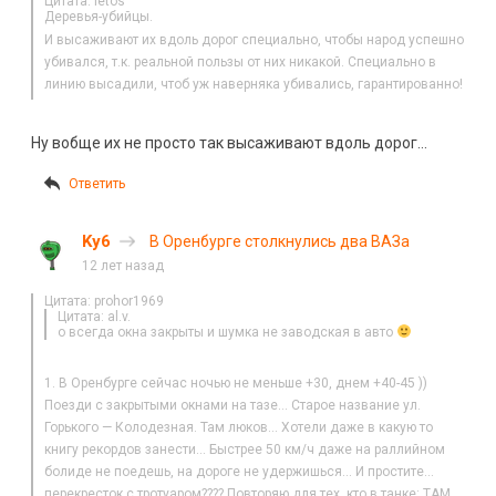
Цитата: letos
Деревья-убийцы.
И высаживают их вдоль дорог специально, чтобы народ успешно
убивался, т.к. реальной пользы от них никакой. Специально в
линию высадили, чтоб уж наверняка убивались, гарантированно!
Ну вобще их не просто так высаживают вдоль дорог…
Ответить
Ky6
В Оренбурге столкнулись два ВАЗа
12 лет назад
Цитата: prohor1969
Цитата: al.v.
о всегда окна закрыты и шумка не заводская в авто
1. В Оренбурге сейчас ночью не меньше +30, днем +40-45 ))
Поезди с закрытыми окнами на тазе… Старое название ул.
Горького — Колодезная. Там люков… Хотели даже в какую то
книгу рекордов занести… Быстрее 50 км/ч даже на раллийном
болиде не поедешь, на дороге не удержишься… И простите…
перекресток с тротуаром???? Повторяю для тех, кто в танке: ТАМ