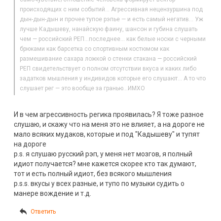
происходящих с ним событий… Агрессивная нецензуршина под
дын-дын-дын и прочее тупое рэпье — и есть самый негатив… Уж
лучше Кадышеву, нанайскую фаину, шансон и губина слушать
чем — российский РЕП…последнее… как белые носки с черными
брюками как барсетка со спортивным костюмом как
размешивание сахара ложкой о стенки стакана — российский
РЕП свидетельствует о полном отсутствии вкуса и каких либо
задатков мышления у индивидов которые его слушают… А то что
слушает рег — это вообще за гранью…ИМХО
И в чем агрессивность регика проявилась? Я тоже разное
слушаю, и скажу что на меня это не влияет, а на дороге не
мало всяких мудаков, которые и под "Кадышеву" и тупят
на дороге
p.s. я слушаю русский рэп, у меня нет мозгов, я полный
идиот получается? мне кажется скорее кто так думают,
тот и есть полный идиот, без всякого мышления
p.s.s. вкусы у всех разные, и тупо по музыки судить о
манере вождение и т.д.
Ответить