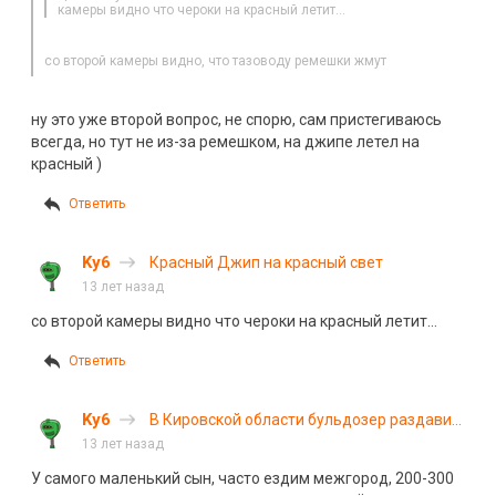
камеры видно что чероки на красный летит…
со второй камеры видно, что тазоводу ремешки жмут
ну это уже второй вопрос, не спорю, сам пристегиваюсь
всегда, но тут не из-за ремешком, на джипе летел на
красный )
Ответить
Ky6
Красный Джип на красный свет
13 лет назад
со второй камеры видно что чероки на красный летит…
Ответить
Ky6
В Кировской области бульдозер раздавил
легковушку с семьей
13 лет назад
У самого маленький сын, часто ездим межгород, 200-300