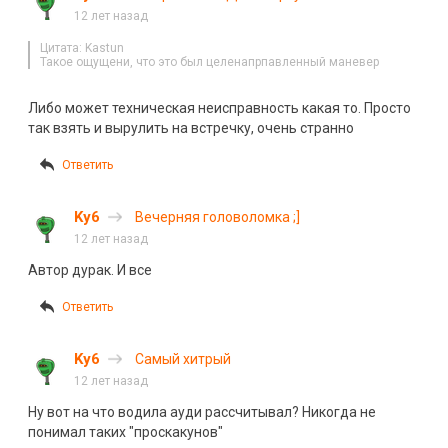
12 лет назад
Цитата: Kastun
Такое ощущени, что это был целенапрпавленный маневер
Либо может техническая неисправность какая то. Просто
так взять и вырулить на встречку, очень странно
Ответить
Ky6
Вечерняя головоломка ;]
12 лет назад
Автор дурак. И все
Ответить
Ky6
Самый хитрый
12 лет назад
Ну вот на что водила ауди рассчитывал? Никогда не
понимал таких "проскакунов"