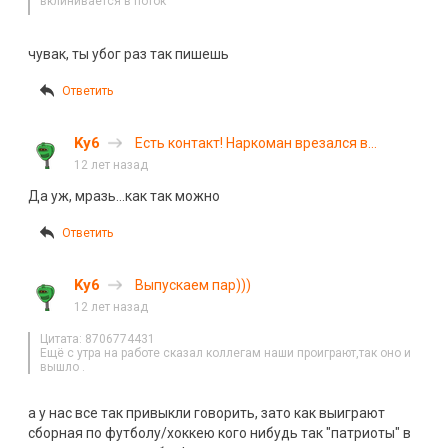
вклинивается в поток
чувак, ты убог раз так пишешь
Ответить
Ky6
Есть контакт! Наркоман врезался в
автобус в Дзержинске
12 лет назад
Да уж, мразь…как так можно
Ответить
Ky6
Выпускаем пар)))
12 лет назад
Цитата: 8706774431
Ещё с утра на работе сказал коллегам наши проиграют,так оно и
вышло .
а у нас все так привыкли говорить, зато как выиграют
сборная по футболу/хоккею кого нибудь так "патриоты" в