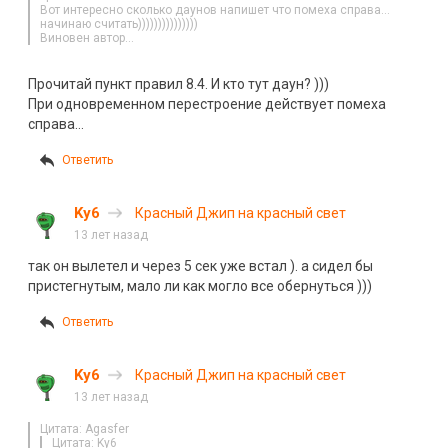
Вот интересно сколько даунов напишет что помеха справа…
начинаю считать)))))))))))))))
Виновен автор…
Прочитай пункт правил 8.4. И кто тут даун? )))
При одновременном перестроение действует помеха
справа…
Ответить
Ky6
Красный Джип на красный свет
13 лет назад
так он вылетел и через 5 сек уже встал ). а сидел бы
пристегнутым, мало ли как могло все обернуться )))
Ответить
Ky6
Красный Джип на красный свет
13 лет назад
Цитата: Agasfer
Цитата: Ky6