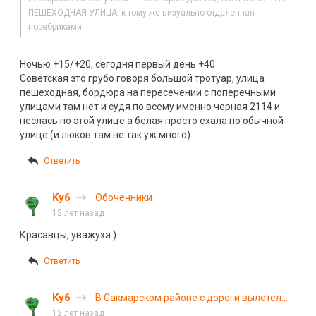
ПЕШЕХОДНАЯ УЛИЦА, к тому же визуально отделенная
поребриками…
Ночью +15/+20, сегодня первый день +40
Советская это грубо говоря большой тротуар, улица
пешеходная, бордюра на пересечении с поперечными
улицами там нет и судя по всему именно черная 2114 и
неслась по этой улице а белая просто ехала по обычной
улице (и люков там не так уж много)
Ответить
Ky6
Обочечники
12 лет назад
Красавцы, уважуха )
Ответить
Ky6
В Сакмарском районе с дороги вылетел
Фольксваген
12 лет назад