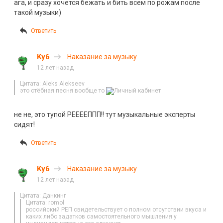
ага, и сразу хочется бежать и бить всем по рожам после
такой музыки)
Ответить
Ky6
Наказание за музыку
12 лет назад
Цитата: Aleks Alekseev
это стёбная песня вообще то
не не, это тупой РЕЕЕЕППП!! тут музыкальные эксперты
сидят!
Ответить
Ky6
Наказание за музыку
12 лет назад
Цитата: Данкинг
Цитата: romol
российский РЕП свидетельствует о полном отсутствии вкуса и
каких либо задатков самостоятельного мышления у