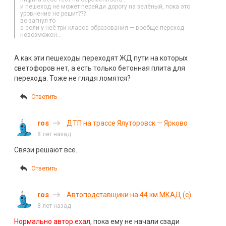
и пешеход не может перейди дорогу на зелёный, пока это
уровнение не решит???
во-загнул-то
а если у неё три класса образования — вообще переход
невозможен…
А как эти пешеходы переходят ЖД пути на которых
светофоров нет, а есть только бетонная плита для
перехода. Тоже не глядя ломятся?
Ответить
ros
ДТП на трассе Ялуторовск — Ярково
8 лет назад
Связи решают все.
Ответить
ros
Автоподставщики на 44 км МКАД (с)
8 лет назад
Нормально автор ехал,
пока ему не начали сзади