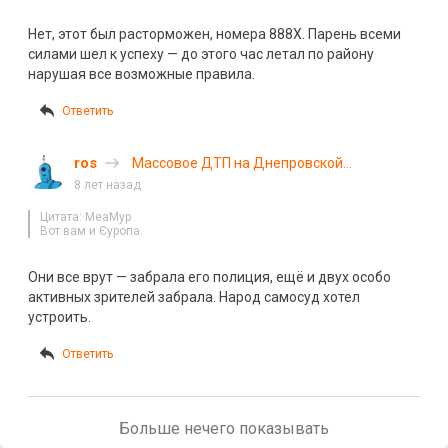
Нет, этот был расторможен, номера 888Х. Парень всеми
силами шел к успеху — до этого час летал по району
нарушая все возможные правила.
Ответить
ros
Массовое ДТП на Днепровской
набережной в Киеве попало на видео
8 лет назад
Цитата: MeaMyp
Вот вам и Єуропа.
Они все врут — забрала его полиция, ещё и двух особо
активных зрителей забрала. Народ самосуд хотел
устроить.
Ответить
Больше нечего показывать