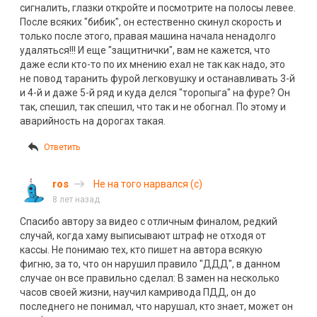
сигналить, глазки откройте и посмотрите на полосы левее.
После всяких "бибик", он естественно скинул скорость и
только после этого, правая машина начала ненадолго
удаляться!!! И еще "защитнички", вам не кажется, что
даже если кто-то по их мнению ехал не так как надо, это
не повод таранить фурой легковушку и останавливать 3-й
и 4-й и даже 5-й ряд и куда делся "торопыга" на фуре? Он
так, спешил, так спешил, что так и не обогнал. По этому и
аварийность на дорогах такая.
Ответить
ros
Не на того нарвался (с)
8 лет назад
Спасибо автору за видео с отличным финалом, редкий
случай, когда хаму выписывают штраф не отходя от
кассы. Не понимаю тех, кто пишет на автора всякую
фигню, за то, что он нарушил правило "ДДД", в данном
случае он все правильно сделал: В замен на несколько
часов своей жизни, научил камривода ПДД, он до
последнего не понимал, что нарушал, кто знает, может он