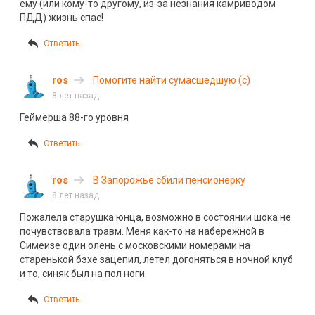
ему (или кому-то другому, из-за незнания камриводом
ПДД) жизнь спас!
Ответить
ros
Помогите найти сумасшедшую (с)
8 лет назад
Геймерша 88-го уровня
Ответить
ros
В Запорожье сбили пенсионерку
8 лет назад
Пожалела старушка юнца, возможно в состоянии шока не
почувствовала травм. Меня как-то на набережной в
Симеизе один олень с московскими номерами на
старенькой бэхе зацепил, летел догоняться в ночной клуб
и то, синяк был на пол ноги.
Ответить