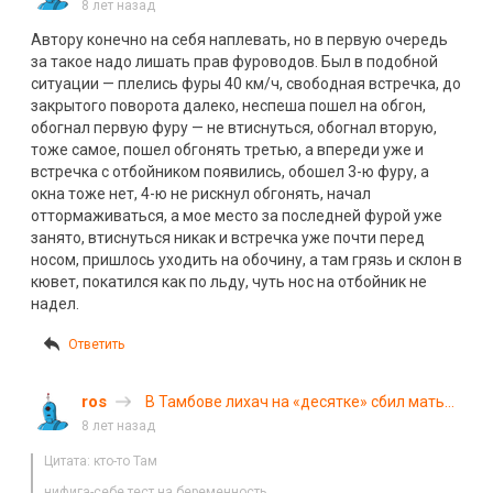
8 лет назад
Автору конечно на себя наплевать, но в первую очередь
за такое надо лишать прав фуроводов. Был в подобной
ситуации — плелись фуры 40 км/ч, свободная встречка, до
закрытого поворота далеко, неспеша пошел на обгон,
обогнал первую фуру — не втиснуться, обогнал вторую,
тоже самое, пошел обгонять третью, а впереди уже и
встречка с отбойником появились, обошел 3-ю фуру, а
окна тоже нет, 4-ю не рискнул обгонять, начал
оттормаживаться, а мое место за последней фурой уже
занято, втиснуться никак и встречка уже почти перед
носом, пришлось уходить на обочину, а там грязь и склон в
кювет, покатился как по льду, чуть нос на отбойник не
надел.
Ответить
ros
В Тамбове лихач на «десятке» сбил мать
двоих детей. ВИДЕО
8 лет назад
Цитата: кто-то Там
нифига-себе тест на беременность…