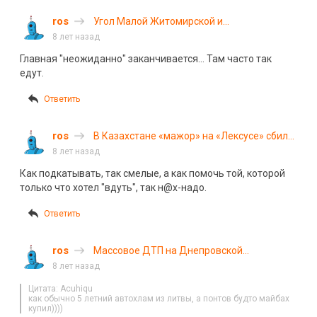
ros
Угол Малой Житомирской и
Владимирского проезда
8 лет назад
Главная "неожиданно" заканчивается… Там часто так
едут.
Ответить
ros
В Казахстане «мажор» на «Лексусе» сбил
двух девушек возле ночного клуба
8 лет назад
Как подкатывать, так смелые, а как помочь той, которой
только что хотел "вдуть", так н@x-надо.
Ответить
ros
Массовое ДТП на Днепровской
набережной в Киеве попало на видео
8 лет назад
Цитата: Acuhiqu
как обычно 5 летний автохлам из литвы, а понтов будто майбах
купил))))