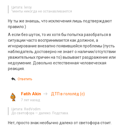
Цитата: leroy
"менты никогда не останавливаются
Ну ты же знаешь, что исключения лишь подтверждают
правило:)
А если без шуток, то их хотя бы попытка разобраться в
ситуации часто воспринимается как должное, а
игнорирование внезапно появившейся проблемы (пусть
наблюдатель достоверно не знает о наличии/отсутствии
уважительных причин на то) вызывает раздражение или
недоумение. Довольно естественная человеческая
реакция.
Ответить
Fatih Akin
ДТП в гололёд (с)
7 лет назад
Цитата: RedVodim
До светофора — далеко. Подстава.
Нет, просто знак необычно далеко от светофора стоит.