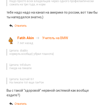
Надо просто всех владельцев через одного профилактически
сажать на три года, и норм.
тебе надо надо на канал на америке по россии, вот там бы
ты наперделся знатно;)
Ответить
Fatih Akin
Учитель на BMW
7 лет назад
Цитата: diablo
нормуль вообще) убрал тошнота)
Цитата: trifolium
гнида на пикапе
Цитата: kaznak161
На пикапе тот еще ган*он
Вы с такой "здоровой" нервной системой как вообще
ездите?)
Ответить