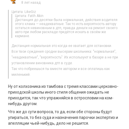
8 лет назад
Цитата: LikeGiz
Цитата: Fatih Akin
Дистанция до десятки была нормальная, действия водителя
этого хлама — неадекватные. Так то есть вероятность автору
остаться невиновным в дтп, правда деньги на ремонт своего
авто при любом раскладе придётся искать в своём же
кармане.
Дистанция нормальная это когда ее хватает для остановки.
Все твои суждения сродни высерам школьника: "нормальная",
"неадекватные", "вероятность". Их используют в базаре а не при
установлении виновника дтп в суде.
Так что побреешься ты вместе автором и все оплатишь как
миленький.
Ну от колхозника из тамбова с тремя классами церковно-
приходской школы иного стиля общения ожидать не
приходится, так что упражняйся в острословии на ком-
нибудь другом.
Что же до сути вопроса, то да, если обе стороны будут
упираться, то без суда и назначения парочки экспертиз и
апелляции чьей-нибудь, дело не решится.