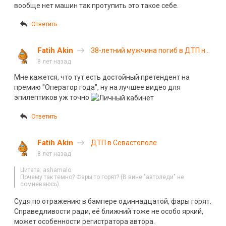
вообще нет машин так протупить это такое себе.
Ответить
Fatih Akin
38-летний мужчина погиб в ДТП на
трассе «Сортавала»
8 лет назад
Мне кажется, что тут есть достойный претендент на
премию "Оператор года", ну на лучшее видео для
эпилептиков уж точно
Ответить
Fatih Akin
ДТП в Севастополе
8 лет назад
Цитата: ashamalo
Почему так темно? Фары то горят? (В вине "автоледи" не
сомневаюсь).
Судя по отражению в бампере одиннадцатой, фары горят.
Справедливости ради, её ближний тоже не особо яркий,
может особенности регистратора автора.