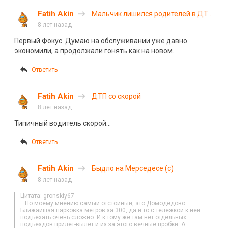
Fatih Akin
Мальчик лишился родителей в ДТП
в Тульской области
8 лет назад
Первый Фокус. Думаю на обслуживании уже давно
экономили, а продолжали гонять как на новом.
Ответить
Fatih Akin
ДТП со скорой
8 лет назад
Типичный водитель скорой…
Ответить
Fatih Akin
Быдло на Мерседесе (с)
8 лет назад
Цитата: gronskiy67
…По моему мнению самый отстойный, это Домодедово…
Ближайшая парковка метров за 300, да и то с тележкой к ней
подъехать очень сложно. И к тому же там нет отдельных
подъездов прилёт-вылет и из за этого вечные пробки. А