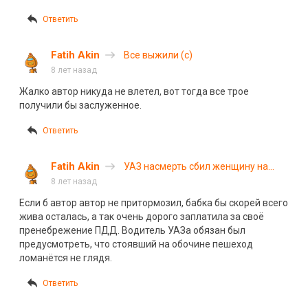
Ответить
Fatih Akin
Все выжили (с)
8 лет назад
Жалко автор никуда не влетел, вот тогда все трое
получили бы заслуженное.
Ответить
Fatih Akin
УАЗ насмерть сбил женщину на
трассе Сыктывкар – Ухта. ВИДЕО
8 лет назад
Если б автор автор не притормозил, бабка бы скорей всего
жива осталась, а так очень дорого заплатила за своё
пренебрежение ПДД. Водитель УАЗа обязан был
предусмотрет
ь,
что стоявший на обочине пешеход
ломанётся не глядя.
Ответить