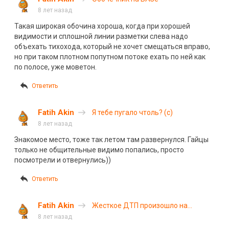
8 лет назад
Такая широкая обочина хороша, когда при хорошей
видимости и сплошной линии разметки слева надо
объехать тихохода, который не хочет смещаться вправо,
но при таком плотном попутном потоке ехать по ней как
по полосе, уже моветон.
Ответить
Fatih Akin
Я тебе пугало чтоль? (с)
8 лет назад
Знакомое место, тоже так летом там развернулся. Гайцы
только не общительные видимо попались, просто
посмотрели и отвернулись))
Ответить
Fatih Akin
Жесткое ДТП произошло на
перекрестке в Чите. ВИДЕО
8 лет назад