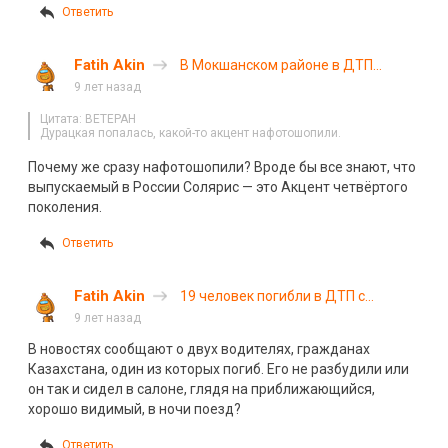
Ответить
Fatih Akin
В Мокшанском районе в ДТП
погибли два человека
9 лет назад
Цитата: BETEPAH
Дурацкая попалась, какой-то акцент нафотошопили.
Почему же сразу нафотошопили? Вроде бы все знают, что
выпускаемый в России Солярис — это Акцент четвёртого
поколения.
Ответить
Fatih Akin
19 человек погибли в ДТП с
автобусом и поездом во
9 лет назад
Владимирской области
В новостях сообщают о двух водителях, гражданах
Казахстана, один из которых погиб. Его не разбудили или
он так и сидел в салоне, глядя на приближающийся,
хорошо видимый, в ночи поезд?
Ответить