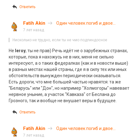
Ответить
Fatih Akin
Один человек погиб и двое
пострадали в массовом ДТП на
7 лет назад
трассе «Сибирь»
Нисколько не трудно, если ты не чмо подпиндосное
Не
leroy
, ты не прав) Речь идёт не о зарубежных странах,
которые, пока я нахожусь не в них, меня не сильно
интересуют, а о таких федералках (как и в новости выше)
в разных местах нашей страны, где я в силу тех или иных
обстоятельств вынужден периодически оказываться.
Есть дороги, что мне большей частью нравятся: та же
"Беларусь" или "Дон", но например "Холмогоры" навевает
нервное уныние, а участок "Кавказа" от Беслана до
Грозного, так и вообще не внушает веры в будущее.
Ответить
Fatih Akin
Один человек погиб и двое
пострадали в массовом ДТП на
7 лет назад