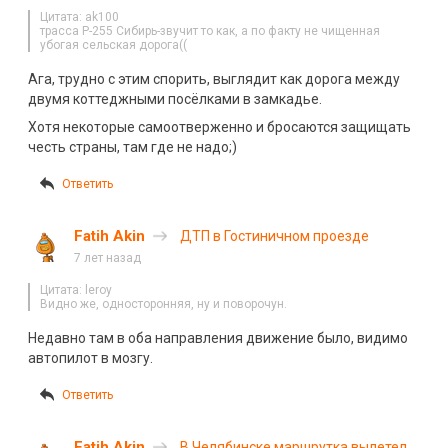
трассе «Сибирь»
Цитата: ak100
трасса Р-255 Сибирь-звучит то как, а по факту не чищенная
убогая сельская дорога((
Ага, трудно с этим спорить, выглядит как дорога между
двумя коттеджными посёлками в замкадье.
Хотя некоторые самоотверженно и бросаются защищать
честь страны, там где не надо;)
Ответить
Fatih Akin
ДТП в Гостиничном проезде
7 лет назад
Цитата: leroy
Видно же, односторонняя, ну и поворочун.
Недавно там в оба направления движение было, видимо
автопилот в мозгу.
Ответить
Fatih Akin
В Челябинске маршрутка вылетела