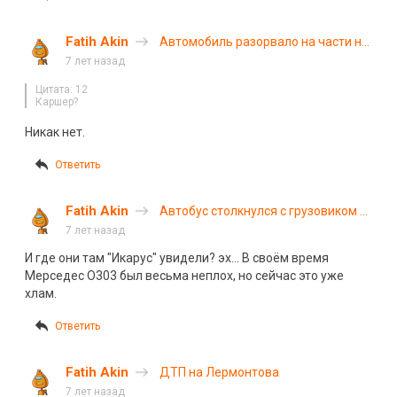
Fatih Akin
Автомобиль разорвало на части на
Калужском шоссе
7 лет назад
Цитата: 12
Каршер?
Никак нет.
Ответить
Fatih Akin
Автобус столкнулся с грузовиком в
Волгоградской области
7 лет назад
И где они там "Икарус" увидели? эх… В своём время
Мерседес О303 был весьма неплох, но сейчас это уже
хлам.
Ответить
Fatih Akin
ДТП на Лермонтова
7 лет назад