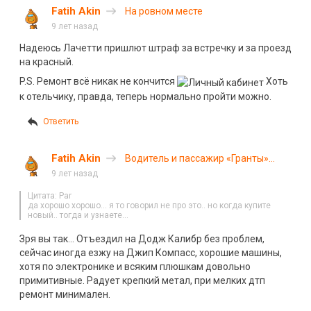
Fatih Akin
На ровном месте
9 лет назад
Надеюсь Лачетти пришлют штраф за встречку и за проезд
на красный.
P.S. Ремонт всё никак не кончится
Хоть
к отельчику, правда, теперь нормально пройти можно.
Ответить
Fatih Akin
Водитель и пассажир «Гранты»
погибли в ДТП на трассе
9 лет назад
«Бугульма-Уральск»
Цитата: Par
да хорошо хорошо… я то говорил не про это.. но когда купите
новый.. тогда и узнаете…
Зря вы так… Отъездил на Додж Калибр без проблем,
сейчас иногда езжу на Джип Компасс, хорошие машины,
хотя по электронике и всяким плюшкам довольно
примитивные. Радует крепкий метал, при мелких дтп
ремонт минимален.