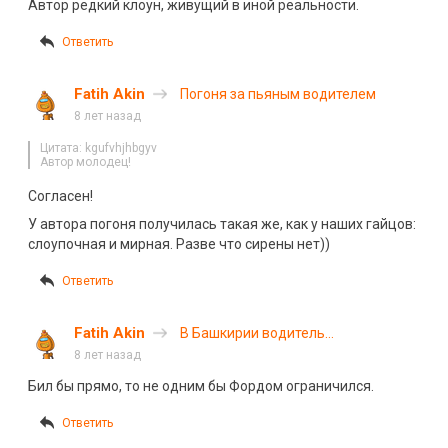
Автор редкий клоун, живущий в иной реальности.
Ответить
Fatih Akin
Погоня за пьяным водителем
8 лет назад
Цитата: kgufvhjhbgyv
Автор молодец!
Согласен!
У автора погоня получилась такая же, как у наших гайцов:
слоупочная и мирная. Разве что сирены нет))
Ответить
Fatih Akin
В Башкирии водитель
«Фольксвагена» погиб, вылетев в
8 лет назад
кювет
Бил бы прямо, то не одним бы Фордом ограничился.
Ответить