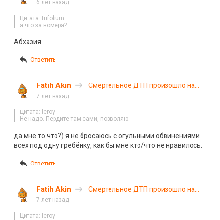
Черкесске
6 лет назад
Цитата: trifolium
а что за номера?
Абхазия
Ответить
Fatih Akin
Смертельное ДТП произошло на
трассе «Байкал» в Шелеховском
7 лет назад
районе
Цитата: leroy
Не надо. Пердите там сами, позволяю.
да мне то что?) я не бросаюсь с огульными обвинениями
всех под одну гребёнку, как бы мне кто/что не нравилось.
Ответить
Fatih Akin
Смертельное ДТП произошло на
трассе «Байкал» в Шелеховском
7 лет назад
районе
Цитата: leroy