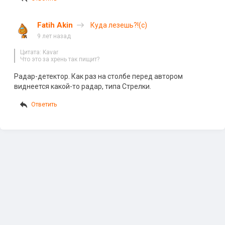
Fatih Akin
Куда лезешь?!(с)
9 лет назад
Цитата: Kavar
Что это за хрень так пищит?
Радар-детектор. Как раз на столбе перед автором
виднеется какой-то радар, типа Стрелки.
Ответить