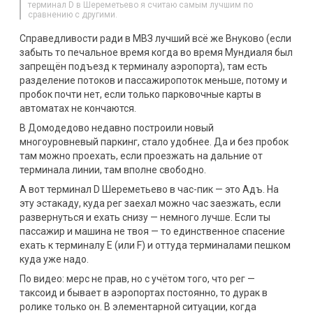
терминал D в Шереметьево я считаю самым лучшим по
сравнению с другими.
Справедливости ради в МВЗ лучший всё же Внуково (если
забыть то печальное время когда во время Мундиаля был
запрещён подъезд к терминалу аэропорта), там есть
разделение потоков и пассажиропоток меньше, потому и
пробок почти нет, если только парковочные карты в
автоматах не кончаются.
В Домодедово недавно построили новый
многоуровневый паркинг, стало удобнее. Да и без пробок
там можно проехать, если проезжать на дальние от
терминала линии, там вполне свободно.
А вот терминал D Шереметьево в час-пик — это Адъ. На
эту эстакаду, куда рег заехал можно час заезжать, если
развернуться и ехать снизу — немного лучше. Если ты
пассажир и машина не твоя — то единственное спасение
ехать к терминалу E (или F) и оттуда терминалами пешком
куда уже надо.
По видео: мерс не прав, но с учётом того, что рег —
таксоид и бывает в аэропортах постоянно, то дурак в
ролике только он. В элементарной ситуации, когда