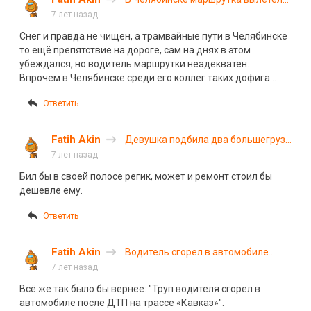
на остановку с людьми. ВИДЕО
7 лет назад
Снег и правда не чищен, а трамвайные пути в Челябинске
то ещё препятствие на дороге, сам на днях в этом
убеждался, но водитель маршрутки неадекватен.
Впрочем в Челябинске среди его коллег таких дофига…
Ответить
Fatih Akin
Девушка подбила два большегруза
на трассе Екатеринбург — Тюмень.
7 лет назад
ВИДЕО
Бил бы в своей полосе регик, может и ремонт стоил бы
дешевле ему.
Ответить
Fatih Akin
Водитель сгорел в автомобиле
после ДТП на трассе «Кавказ»
7 лет назад
Всё же так было бы вернее: "Труп водителя сгорел в
автомобиле после ДТП на трассе «Кавказ»".