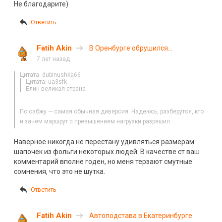
Не благодарите)
Ответить
Fatih Akin
В Оренбурге обрушился
автомобильный мост
7 лет назад
Цитата: dubinushka66
Цитата: ua3sfk
Блин великая страна
По сабжу — самая обычная диверсия. Надеюсь, разберутся, кто
и зачем маршрут с превышением нагрузки разрешил.
Наверное никогда не перестану удивляться размерам
шапочек из фольги некоторых людей. В качестве ст ваш
комментарий вполне годен, но меня терзают смутные
сомнения, что это не шутка.
Ответить
Fatih Akin
Автоподстава в Екатеринбурге