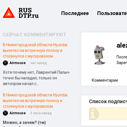
Последнее
Пользовате
СЕЙЧАС КОММЕНТИРУЮТ
ale
В Нижегородской области Hyundai
вылетел на встречную полосу и
столкнулся с мусоровозом
После
Зарег
Airmouse
час назад
Хотя почему нет, Лаврентий Палыч
точно бы наладил, только он
Комментарии
автопром начал с...
В Нижегородской области Hyundai
вылетел на встречную полосу и
Список подпис
столкнулся с мусоровозом
Airmouse
3 часа назад
Можно, а зачем? (тм)