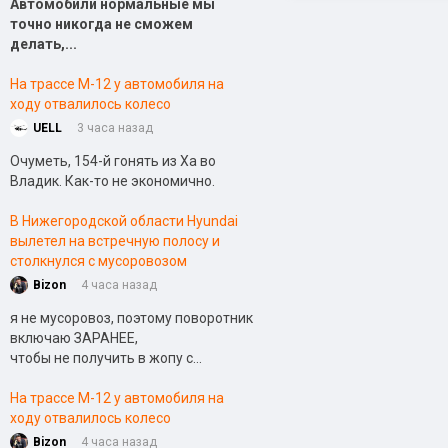
Автомобили нормальные мы
точно никогда не сможем
делать,...
На трассе М-12 у автомобиля на
ходу отвалилось колесо
UELL
3 часа назад
Очуметь, 154-й гонять из Ха во
Владик. Как-то не экономично.
В Нижегородской области Hyundai
вылетел на встречную полосу и
столкнулся с мусоровозом
Bizon
4 часа назад
я не мусоровоз, поэтому поворотник
включаю ЗАРАНЕЕ,
чтобы не получить в жопу с...
На трассе М-12 у автомобиля на
ходу отвалилось колесо
Bizon
4 часа назад