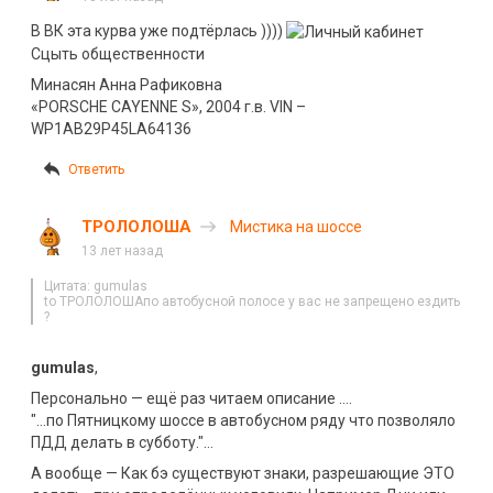
В ВК эта курва уже подтёрлась ))))
Сцыть общественности
Минасян Анна Рафиковна
«PORSCHE CAYENNE S», 2004 г.в. VIN –
WP1AB29P45LA64136
Ответить
ТРОЛОЛОША
Мистика на шоссе
13 лет назад
Цитата: gumulas
to ТРОЛОЛОШАпо автобусной полосе у вас нe запрещено ездить
?
gumulas
,
Персонально — ещё раз читаем описание ….
"…по Пятницкому шоссе в автобусном ряду что позволяло
ПДД делать в субботу."…
А вообще — Как бэ существуют знаки, разрешающие ЭТО