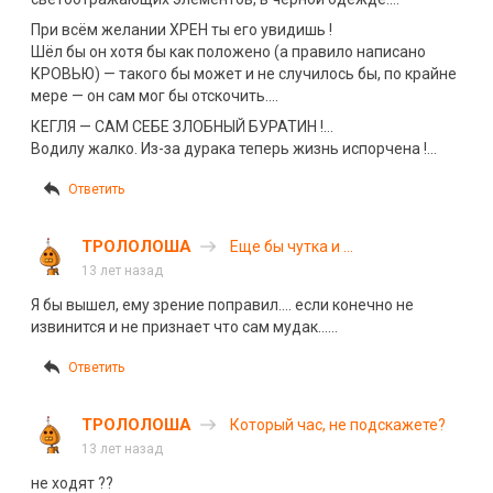
При всём желании ХРЕН ты его увидишь !
Шёл бы он хотя бы как положено (а правило написано
КРОВЬЮ) — такого бы может и не случилось бы, по крайне
мере — он сам мог бы отскочить….
КЕГЛЯ — САМ СЕБЕ ЗЛОБНЫЙ БУРАТИН !…
Водилу жалко. Из-за дурака теперь жизнь испорчена !…
Ответить
ТРОЛОЛОША
Еще бы чутка и …
13 лет назад
Я бы вышел, ему зрение поправил…. если конечно не
извинится и не признает что сам мудак……
Ответить
ТРОЛОЛОША
Который час, не подскажете?
13 лет назад
не ходят ??