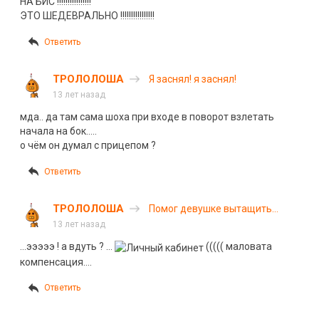
НА БИС !!!!!!!!!!!!!!!!
ЭТО ШЕДЕВРАЛЬНО !!!!!!!!!!!!!!!!
Ответить
ТРОЛОЛОША
Я заснял! я заснял!
13 лет назад
мда.. да там сама шоха при входе в поворот взлетать
начала на бок…..
о чём он думал с прицепом ?
Ответить
ТРОЛОЛОША
Помог девушке вытащить
машину из сугроба
13 лет назад
…эээээ ! а вдуть ? …
((((( маловата
компенсация….
Ответить