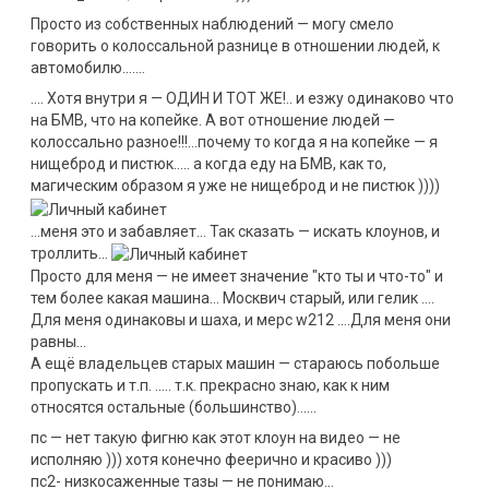
Просто из собственных наблюдений — могу смело
говорить о колоссальной разнице в отношении людей, к
автомобилю…….
…. Хотя внутри я — ОДИН И ТОТ ЖЕ!.. и езжу одинаково что
на БМВ, что на копейке. А вот отношение людей —
колоссально разное!!!…почему то когда я на копейке — я
нищеброд и пистюк….. а когда еду на БМВ, как то,
магическим образом я уже не нищеброд и не пистюк ))))
…меня это и забавляет… Так сказать — искать клоунов, и
троллить…
Просто для меня — не имеет значение "кто ты и что-то" и
тем более какая машина… Москвич старый, или гелик ….
Для меня одинаковы и шаха, и мерс w212 ….Для меня они
равны…
А ещё владельцев старых машин — стараюсь побольше
пропускать и т.п. ….. т.к. прекрасно знаю, как к ним
относятся остальные (большинство)……
пс — нет такую фигню как этот клоун на видео — не
исполняю ))) хотя конечно феерично и красиво )))
пс2- низкосаженные тазы — не понимаю…