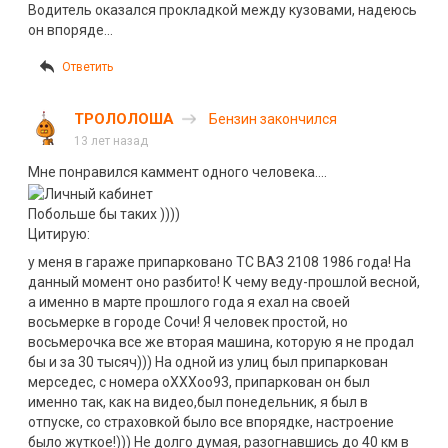
Водитель оказался прокладкой между кузовами, надеюсь
он впоряде…
Ответить
ТРОЛОЛОША
Бензин закончился
13 лет назад
Мне понравился каммент одного человека….
Побольше бы таких ))))
Цитирую:
у меня в гараже припарковано ТС ВАЗ 2108 1986 года! На
данный момент оно разбито! К чему веду-прошлой весной,
а именно в марте прошлого года я ехал на своей
восьмерке в городе Сочи! Я человек простой, но
восьмерочка все же вторая машина, которую я не продал
бы и за 30 тысяч))) На одной из улиц был припаркован
мерседес, с номера оХХХоо93, припаркован он был
именно так, как на видео,был понедельник, я был в
отпуске, со страховкой было все впорядке, настроение
было жуткое!))) Не долго думая, разогнавшись до 40 км в