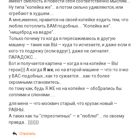
имеют смелость и повести себя соответственно мыслям….
Ну типа "копейка же"… а потом сильно удивляются, или
огребают в худшем…..
А мне,именно, нравится на своей копейке ездить тем, что
люблю потоллить ВАМ подобных…. "Копейка же"..
"нищеброд на ведре"…
Только почему то когда я пересаживаюсь в другую
машину — такие как ВЫ — куда то исчезаете, и даже если я
кого-то подрежу (если вдруг), даже не сигналят..
ПАРАДОКС…..
Вот и получается картина — когда я на копейке — ВЫ
герои))) А когда
Я же
, но на второй машине — что-то очко
у ВАС-подобных , как то сужается…..как-то более
скромными становитесь…
по тому как, будь Я ЖЕ но на копейке — обо$рались бы
соплями и слюнями……
для меня — что москвич старый, что крузак новый —
РАВНЫ..
А таких как ты "стереотипных" — я "люблю!"…. по своему
правда… )))))))
Ответить