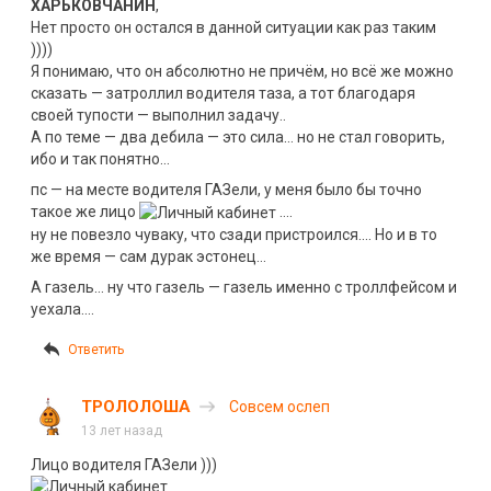
ХАРЬКОВЧАНИН
,
Нет просто он остался в данной ситуации как раз таким
))))
Я понимаю, что он абсолютно не причём, но всё же можно
сказать — затроллил водителя таза, а тот благодаря
своей тупости — выполнил задачу..
А по теме — два дебила — это сила… но не стал говорить,
ибо и так понятно…
пс — на месте водителя ГАЗели, у меня было бы точно
такое же лицо
….
ну не повезло чуваку, что сзади пристроился…. Но и в то
же время — сам дурак эстонец…
А газель… ну что газель — газель именно с троллфейсом и
уехала….
Ответить
ТРОЛОЛОША
Совсем ослеп
13 лет назад
Лицо водителя ГАЗели )))