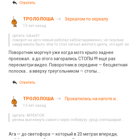
Ответить
ТРОЛОЛОША
Зеркалом по зеркалу
13 лет назад
Цитата: lukas01
поворот на авто левый работал заблаговременно, чё газульку
накручивать было. Или то стоп сигнал жёлтого цвета, что врят ли.
Поворотник моргнул уже когда мото крыло заднее
проезжал.. а до этого загорались СТОПЫ !!!! ещё раз
пересмотри видео. Поворотник в середине — бесцветная
полоска… а вверху треугольником — стопы….
Ответить
ТРОЛОЛОША
Прокатилась на капоте и
сбежала
13 лет назад
Цитата: AFFEKTOR
регика выплюнуть самого через лобовуху. урод слепошарый….
Ага — до светофора — который в 20 метрах впереди,