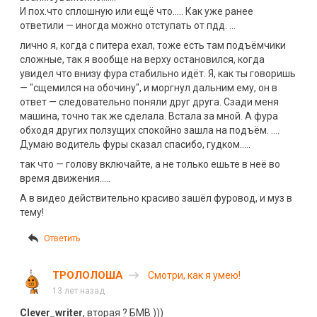
И пох.что сплошную или ещё что….. Как уже ранее
ответили — иногда можно отступать от пдд. …
лично я, когда с питера ехал, тоже есть там подъёмчики
сложные, так я вообще на верху остановился, когда
увидел что внизу фура стабильно идёт. Я, как ты говоришь
— "сщемился на обочину", и моргнул дальним ему, он в
ответ — следовательно поняли друг друга. Сзади меня
машина, точно так же сделала. Встала за мной. А фура
обходя других ползущих спокойно зашла на подъём. ….
Думаю водитель фуры сказал спасибо, гудком…..
так что — голову включайте, а не только ешьте в неё во
время движения…..
А в видео действительно красиво зашёл фуровод, и муз в
тему!
Ответить
ТРОЛОЛОША
Смотри, как я умею!
13 лет назад
Clever_writer
, вторая ? БМВ )))