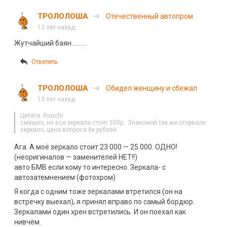
ТРОЛОЛОША
Отечественный автопром
13 лет назад
Жутчайший баян……….
Ответить
ТРОЛОЛОША
Обидел женщину и сбежал
13 лет назад
Цитата: Rouchi
смешно, не все зеркала стоят 500р.. Знакомой так же оторвали
зеркало, цена вопроса 8к рублей
Ага. А моё зеркало стоит 23 000 — 25 000. ОДНО!
(неоригиналов — заменителей НЕТ!!)
авто БМВ если кому то интересно. Зеркала- с
автозатемнением (фотохром)
Я когда с одним тоже зеркалами втретился (он на
встречку выехал), я принял вправо по самый бордюр.
Зеркалами один хрен встретились. И он поехал как
нивчём.