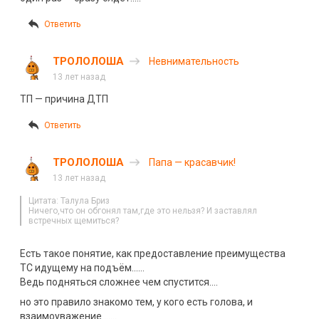
Ответить
ТРОЛОЛОША
Невнимательность
13 лет назад
ТП — причина ДТП
Ответить
ТРОЛОЛОША
Папа — красавчик!
13 лет назад
Цитата: Талула Бриз
Ничего,что он обгонял там,где это нельзя? И заставлял
встречных щемиться?
Есть такое понятие, как предоставление преимущества
ТС идущему на подъём……
Ведь подняться сложнее чем спустится….
но это правило знакомо тем, у кого есть голова, и
взаимоуважение…….