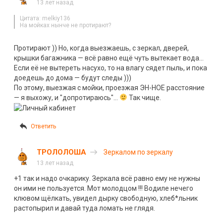
13 лет назад
Цитата: melkiy136
На мойках нынче не протирают?
Протирают )) Но, когда выезжаешь, с зеркал, дверей,
крышки багажника — всё равно ещё чуть вытекает вода…
Если её не вытереть насухо, то на влагу сядет пыль, и пока
доедешь до дома — будут следы )))
По этому, выезжая с мойки, проезжая ЭН-НОЕ расстояние
— я выхожу, и "допротираюсь"…
Так чище.
Ответить
ТРОЛОЛОША
Зеркалом по зеркалу
13 лет назад
+1 так и надо очкарику. Зеркала всё равно ему не нужны
он ими не пользуется. Мот молодцом !!! Водиле нечего
клювом щёлкать, увидел дырку свободную, хлеб*льник
растопырил и давай туда ломать не глядя.