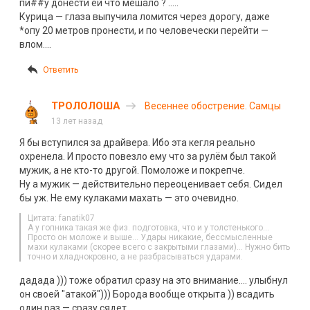
пи##у донести ей что мешало ? …..
Курица — глаза выпучила ломится через дорогу, даже
*опу 20 метров пронести, и по человечески перейти —
влом….
Ответить
ТРОЛОЛОША
Весеннее обострение. Самцы
13 лет назад
Я бы вступился за драйвера. Ибо эта кегля реально
охренела. И просто повезло ему что за рулём был такой
мужик, а не кто-то другой. Помоложе и покрепче.
Ну а мужик — действительно переоценивает себя. Сидел
бы уж. Не ему кулаками махать — это очевидно.
Цитата: fanatik07
А у гопника такая же физ. подготовка, что и у толстенького…
Просто он моложе и выше… Удары никакие, бессмысленные
махи кулаками (скорее всего с закрытыми глазами)… Нужно бить
точно и хладнокровно, а не разбрасываться ударами.
дадада ))) тоже обратил сразу на это внимание…. улыбнул
он своей "атакой"))) Борода вообще открыта )) всадить
один раз — сразу сядет…..