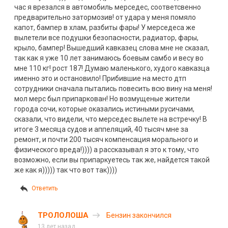
час я врезался в автомобиль мерседес, соответсвенно
предварительно затормозив! от удара у меня помяло
капот, бампер в хлам, разбиты фары! У мерседеса же
вылетели все подушки безопасности, радиатор, фары,
крыло, бампер! Вышедший кавказец слова мне не сказал,
так как я уже 10 лет занимаюсь боевым самбо и весу во
мне 110 кг! рост 187! Думаю маленького, худого кавказца
именно это и остановило! Прибившие на место дтп
сотрудники сначала пытались повесить всю вину на меня!
мол мерс был припаркован! Но возмущеные жители
города сочи, которые оказались истиными русичами,
сказали, что видели, что мерседес вылете на встречку! В
итоге 3 месяца судов и аппеляций, 40 тысяч мне за
ремонт, и почти 200 тысяч компенсация морального и
физического вреда!)))) а рассказывал я это к тому, что
возможно, если вы припаркуетесь так же, найдется такой
же как я))))) так что вот так))))
Ответить
ТРОЛОЛОША
Бензин закончился
13 лет назад