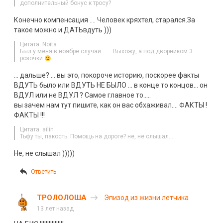
дополнительный бонус к тросу?
Конечно компенсация …. Человек кряхтел, старался.За
такое можно и ДАТЬвдуть )))
Цитата: Noita
Был у меня в ноябре случай. ….. Выхожу, а под дворником 3
розочки
… дальше? … вы это, покороче историю, поскорее факты
ВДУТЬ было или ВДУТЬ НЕ БЫЛО … в конце то концов… он
ВДУЛ или не ВДУЛ ? Самое главное то…..
вы зачем нам тут пишите, как он вас обхаживал…. ФАКТЫ !
ФАКТЫ !!!
Цитата: ailin
Тьфу ты, пакость. Помощь на дороге? не, не слышал…
Не, не слышал )))))
Ответить
ТРОЛОЛОША
Эпизод из жизни летчика
13 лет назад