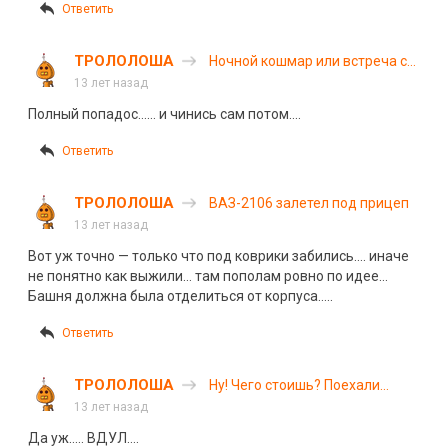
Ответить
ТРОЛОЛОША
Ночной кошмар или встреча с
лесовозом
13 лет назад
Полный попадос…… и чинись сам потом….
Ответить
ТРОЛОЛОША
ВАЗ-2106 залетел под прицеп
13 лет назад
Вот уж точно — только что под коврики забились…. иначе
не понятно как выжили… там пополам ровно по идее…
Башня должна была отделиться от корпуса…..
Ответить
ТРОЛОЛОША
Ну! Чего стоишь? Поехали…
13 лет назад
Да уж….. ВДУЛ….