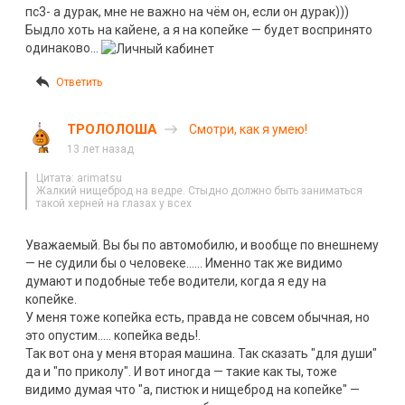
пс3- а дурак, мне не важно на чём он, если он дурак)))
Быдло хоть на кайене, а я на копейке — будет воспринято
одинаково…
Ответить
ТРОЛОЛОША
Смотри, как я умею!
13 лет назад
Цитата: arimatsu
Жалкий нищеброд на ведре. Стыдно должно быть заниматься
такой херней на глазах у всех
Уважаемый. Вы бы по автомобилю, и вообще по внешнему
— не судили бы о человеке…… Именно так же видимо
думают и подобные тебе водители, когда я еду на
копейке.
У меня тоже копейка есть, правда не совсем обычная, но
это опустим….. копейка ведь!.
Так вот она у меня вторая машина. Так сказать "для души"
да и "по приколу". И вот иногда — такие как ты, тоже
видимо думая что "а, пистюк и нищеброд на копейке" —