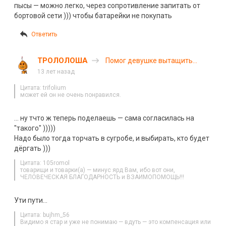
пысы — можно легко, через сопротивление запитать от
бортовой сети ))) чтобы батарейки не покупать
Ответить
ТРОЛОЛОША
Помог девушке вытащить
машину из сугроба
13 лет назад
Цитата: trifolium
может ей он не очень понравился.
… ну тчто ж теперь поделаешь — сама согласилась на
"такого" )))))
Надо было тогда торчать в сугробе, и выбирать, кто будет
дёргать )))
Цитата: 105romol
товарищи и товарки(а) — минус ярд Вам, ибо вот они,
ЧЕЛОВЕЧЕСКАЯ БЛАГОДАРНОСТЬ и ВЗАИМОПОМОЩЬ!!!
Ути пути…
Цитата: bujhm_56
Видимо я стар и уже не понимаю — вдуть — это компенсация или