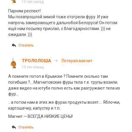
3
13 лет назад
Парням респект!
Мы позапрошлой зимой тоже отогрели фуру. И уже
напрочь замерзающего дальнобоя Белоруса! Он потом
ещё нам посылку прислал, с благодарностями. ))) не
ожидали. )))
Ответить
ТРОЛОЛОША
Потерял магнит
13 лет назад
А помните потоп в Крымске ? Помните сколько там
погибших ?… Магнитовские фуры тела т.е. трупы возили.
даже видео на ютубе полно есть как разгружают тела из
фур…
.. а потом нам в этих же фурах продукты возят…. Яблочки,
картошечку, капустку и т.п.
Магнит — ВСЕГДА НИЗКИЕ ЦЕНЫ!
Ответить