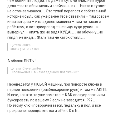
чем обвинять людей. Ты даже в суть не вник, не в курсе
дела — зато обвиняешь и клеймишь их….. Никто в туалет
не останавливался….. Это тупой перепост с собственной
историей был.. Как уже ранее тебе ответили — там совсем
иная история — и владелец машины — там не писал с
ребёнком, а вот приоровод — не видя куда рулил… и
вывернул — опять же не видя КУДА!…… на обочину…не
глядя, не видя…. Жаль там не каток стоял……
Цитата: 508900
знака у многих нет
А обязан БЫТЬ !….
Цитата: Clever_writer
С положения P в незаведенном положении?
Переведётся у ЛЮБОЙ машины, при повороте ключа в
первое положение (разблокировки руля) и там же АКПП.
Иначе, как кто-то уже заметил — КАК эвакуировать или
буксировать по вашему ? если не заводится.. ??? …..
По этому ключ поворачивается, педальку в пол, и всё
прекрасно перещёлкнется и с P и с D в N…