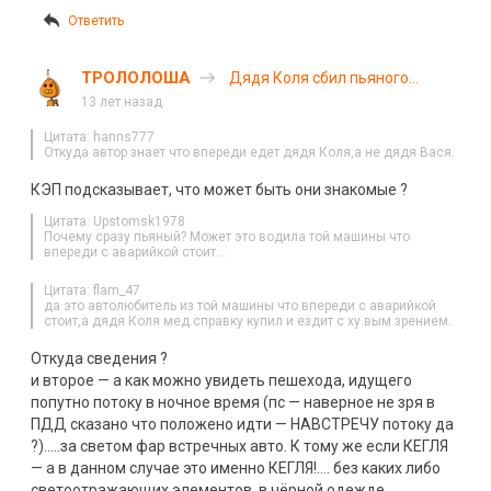
Ответить
ТРОЛОЛОША
Дядя Коля сбил пьяного
мужика (с)
13 лет назад
Цитата: hanns777
Откуда автор знает что впереди едет дядя Коля,а не дядя Вася.
КЭП подсказывает, что может быть они знакомые ?
Цитата: Upstomsk1978
Почему сразу пьяный? Может это водила той машины что
впереди с аварийкой стоит…
Цитата: flam_47
да это автолюбитель из той машины что впереди с аварийкой
стоит,а дядя Коля мед.справку купил и ездит с ху.вым зрением.
Откуда сведения ?
и второе — а как можно увидеть пешехода, идущего
попутно потоку в ночное время (пс — наверное не зря в
ПДД сказано что положено идти — НАВСТРЕЧУ потоку да
?)…..за светом фар встречных авто. К тому же если КЕГЛЯ
— а в данном случае это именно КЕГЛЯ!…. без каких либо
светоотражающих элементов, в чёрной одежде….