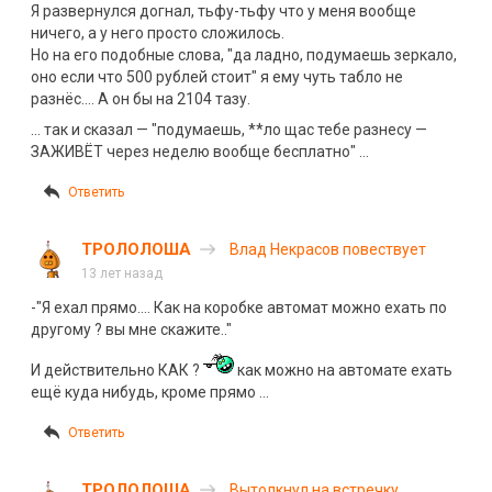
Я развернулся догнал, тьфу-тьфу что у меня вообще
ничего, а у него просто сложилось.
Но на его подобные слова, "да ладно, подумаешь зеркало,
оно если что 500 рублей стоит" я ему чуть табло не
разнёс…. А он бы на 2104 тазу.
… так и сказал — "подумаешь, **ло щас тебе разнесу —
ЗАЖИВЁТ через неделю вообще бесплатно" …
Ответить
ТРОЛОЛОША
Влад Некрасов повествует
13 лет назад
-"Я ехал прямо…. Как на коробке автомат можно ехать по
другому ? вы мне скажите.."
И действительно КАК ?
как можно на автомате ехать
ещё куда нибудь, кроме прямо …
Ответить
ТРОЛОЛОША
Вытолкнул на встречку