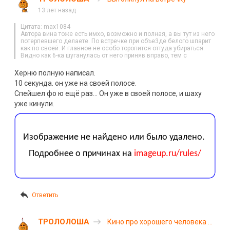
13 лет назад
Цитата: max1084
Автора вина тоже есть имхо, возможно и полная, а вы тут из него
потерпевшего делаете. По встречке при объе3де белого шпарит
как по своей. И главное не особо торопится оттуда убираться.
Видно как 6-ка шуганулась от него приняв вправо, тем с
Херню полную написал.
10 секунда. он уже на своей полосе.
Спейшел фо ю ещё раз… Он уже в своей полосе, и шаху
уже кинули.
Ответить
ТРОЛОЛОША
Кино про хорошего человека —