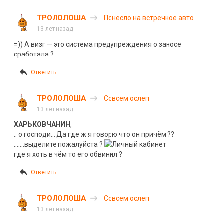
ТРОЛОЛОША
Понесло на встречное авто
13 лет назад
=)) А визг — это система предупреждения о заносе
сработала ?….
Ответить
ТРОЛОЛОША
Совсем ослеп
13 лет назад
ХАРЬКОВЧАНИН
,
.. о господи… Да где ж я говорю что он причём ??
…….выделите пожалуйста ?
где я хоть в чём то его обвинил ?
Ответить
ТРОЛОЛОША
Совсем ослеп
13 лет назад