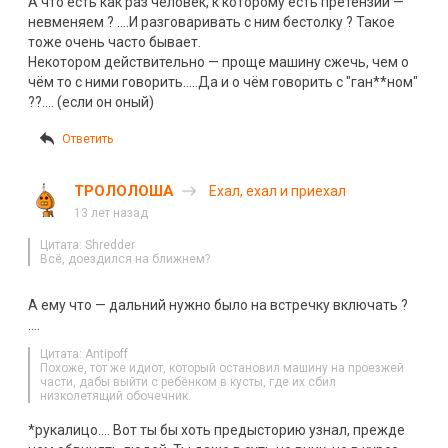
А что есть как раз человек, к которому есть претензии —
невменяем ? ….И разговаривать с ним бестолку ? Такое
тоже очень часто бывает.
Некотором действительно — проще машину сжечь, чем о
чём то с ними говорить…..Да и о чём говорить с "ган**ном"
??…. (если он оный)
Ответить
ТРОЛОЛОША
Ехал, ехал и приехал
13 лет назад
Цитата: Shredder
Всё, доездился на ближнем?
А ему что — дальний нужно было на встречку включать ?
….
Цитата: Antipoff
Похоже, тот же идиот, который остановил машину на проезжей
части, дабы выйти с ребёнком в кусты, где их сбил
низколетящий обочечник.
*рукалицо…. Вот ты бы хоть предысторию узнал, прежде