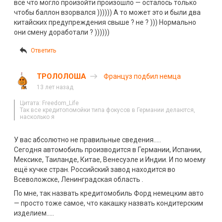
всё что могло произойти произошло — осталось только
чтобы баллон взорвался )))))) А то может это и были два
китайских предупреждения свыше ? не ? ))) Нормально
они смену доработали ? ))))))
Ответить
ТРОЛОЛОША
Француз подбил немца
13 лет назад
Цитата: Freedom_Life
Так все кредитопомойки типа фокусов в Германии делаются,
насколько я
У вас абсолютно не правильные сведения…..
Сегодня автомобиль производится в Германии, Испании,
Мексике, Таиланде, Китае, Венесуэле и Индии. И по моему
ещё кучке стран. Российский завод находится во
Всеволожске, Ленинградская область .
По мне, так назвать кредитомобиль Форд немецким авто
— просто тоже самое, что какашку назвать кондитерским
изделием…..