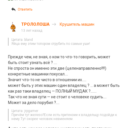
Ответить
ТРОЛОЛОША
Крушитель машин
13 лет назад
Цитата: bland
Яйца ему этим топором отрубить по самые уши!
Прежде чем, не зная, о ком то что-то говорить, может
быть стоит узнать всё ? ….
Не спроста он именно эти две (целенаправленно!!!!)
конкретные машинки покусал….
Значит что-то не чисто в отношении их…..
может быть у этих машин один владелец ? … а может быть
как раз таки владелец — ПОЛНЫЙ МУДАК ?…….
Так что не зная сути — не стоит о человеке судить….
Может за дело порубил ?….
Цитата: jrpgamer
Причём тут железо?Если есть притензии к владельцу подойди к
нему.Тут скорее человек невменяем.