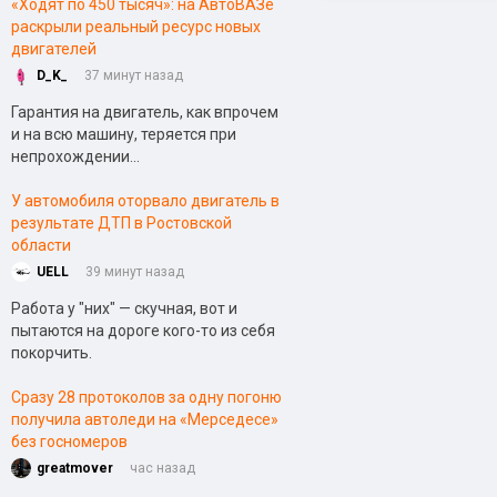
«Ходят по 450 тысяч»: на АвтоВАЗе
раскрыли реальный ресурс новых
двигателей
D_K_
37 минут назад
Гарантия на двигатель, как впрочем
и на всю машину, теряется при
непрохождении...
У автомобиля оторвало двигатель в
результате ДТП в Ростовской
области
UELL
39 минут назад
Работа у "них" — скучная, вот и
пытаются на дороге кого-то из себя
покорчить.
Сразу 28 протоколов за одну погоню
получила автоледи на «Мерседесе»
без госномеров
greatmover
час назад