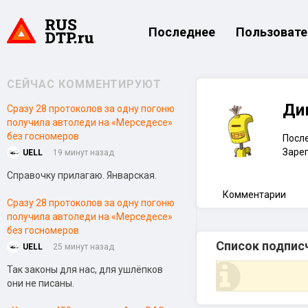
Последнее
Пользовате
СЕЙЧАС КОММЕНТИРУЮТ
Ди
Сразу 28 протоколов за одну погоню
получила автоледи на «Мерседесе»
без госномеров
После
Зарег
UELL
19 минут назад
Справочку прилагаю. Январская.
Комментарии
Сразу 28 протоколов за одну погоню
получила автоледи на «Мерседесе»
без госномеров
Список подпис
UELL
25 минут назад
Так законы для нас, для ушлёпков
они не писаны.