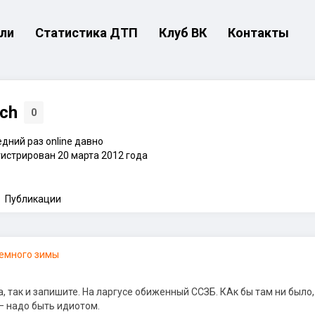
ли
Статистика ДТП
Клуб ВК
Контакты
ch
0
дний раз online давно
истрирован 20 марта 2012 года
Публикации
емного зимы
ра, так и запишите. На ларгусе обиженный ССЗБ. КАк бы там ни было,
— надо быть идиотом.