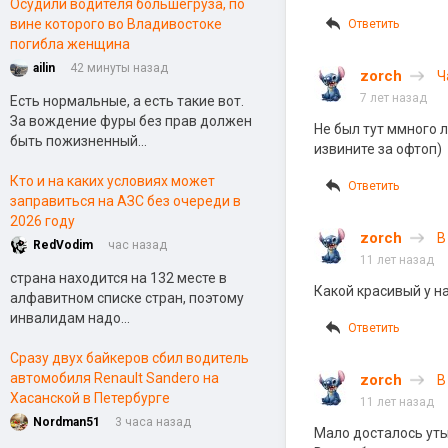
Осудили водителя большегруза, по
вине которого во Владивостоке
Ответить
погибла женщина
ailin
42 минуты назад
zorch
Ч
7 лет назад
Есть нормальные, а есть такие вот.
За вождение фуры без прав должен
Не был тут ммного л
быть пожизненный...
извините за офтоп)
Кто и на каких условиях может
Ответить
заправиться на АЗС без очереди в
2026 году
zorch
В
RedVodim
час назад
11 лет назад
страна находится на 132 месте в
Какой красивый у на
алфавитном списке стран, поэтому
инвалидам надо...
Ответить
Сразу двух байкеров сбил водитель
автомобиля Renault Sandero на
zorch
В
Хасанской в Петербурге
11 лет назад
Nordman51
3 часа назад
Мало досталось уты