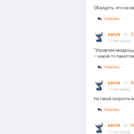
ОБалдеть. это на ка
Ответить
zorch
Сле
Ш
11 лет назад
"Управляя квадроци
— какой-то панопти
Ответить
zorch
А
11 лет назад
На такой скорости 
Ответить
zorch
Н
11 лет назад