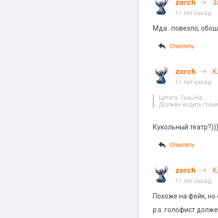
zorch
З
11 лет назад
Мда.. повезло, обо
Ответить
zorch
К
11 лет назад
Цитата: Teau-Ha
Должен ездить голым
Кукольный театр?))
Ответить
zorch
К
11 лет назад
Похоже на фейк, но
p.s. голофист долже