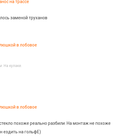
анос на трассе
шлось заменой труханов
люшкой в лобовое
. На кулаке.
)
люшкой в лобовое
 стекло похоже реально разбили. На монтаж не похоже
н ездить на гольфЕ)