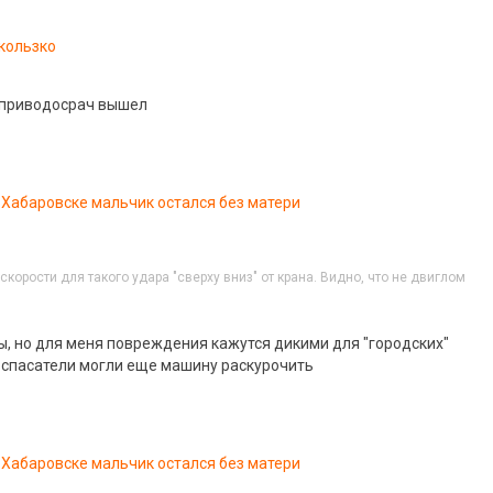
кользко
 приводосрач вышел
 Хабаровске мальчик остался без матери
скорости для такого удара "сверху вниз" от крана. Видно, что не двиглом
, но для меня повреждения кажутся дикими для "городских"
ут спасатели могли еще машину раскурочить
 Хабаровске мальчик остался без матери