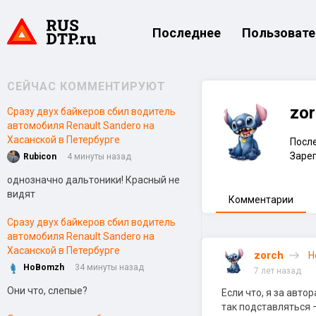
Последнее
Пользовате
СЕЙЧАС КОММЕНТИРУЮТ
zor
Сразу двух байкеров сбил водитель
автомобиля Renault Sandero на
Хасанской в Петербурге
После
Зарег
Rubicon
4 минуты назад
однозначно дальтоники! Красный не
видят
Комментарии
Сразу двух байкеров сбил водитель
автомобиля Renault Sandero на
Хасанской в Петербурге
zorch
Н
HoBomzh
34 минуты назад
7 лет назад
Они что, слепые?
Если что, я за авто
так подставляться 