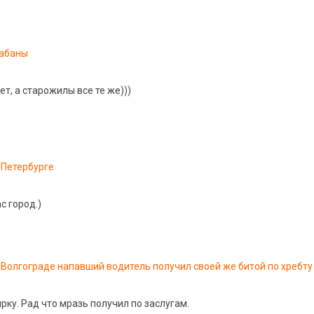
абаны
ет, а старожилы все те же)))
 Петербурге
с город.)
 Волгограде напавший водитель получил своей же битой по хребту
рку. Рад что мразь получил по заслугам.