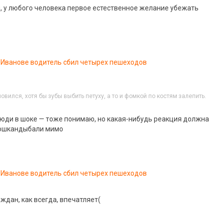
, у любого человека первое естественное желание убежать
 Иванове водитель сбил четырех пешеходов
овился, хотя бы зубы выбить петуху, а то и фомкой по костям залепить.
Люди в шоке — тоже понимаю, но какая-нибудь реакция должна
пошкандыбали мимо
 Иванове водитель сбил четырех пешеходов
ждан, как всегда, впечатляет(