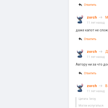
Ответить
zorch
М
11 лет назад
даже капот не сложи
Ответить
zorch
Д
11 лет назад
Автору ни за что до
Ответить
zorch
В
11 лет назад
Цитата: leroy
Могли испугаться.