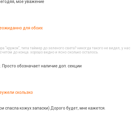
егодяя, мое уважение
еожиданно для обоих
ра "кружок", типа таймер до зеленого света? никогда такого не видел, у нас
счетом до конца. хорошо видно и ясно сколько осталось.
. Просто обозначает наличие доп. секции
еужели скользко
и спасла кожух запаски) Дорого будет, мне кажется.