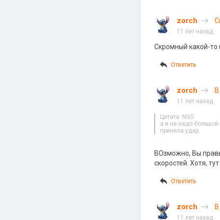
zorch
С
11 лет назад
Скромный какой-то
Ответить
zorch
В
11 лет назад
Цитата: NGS
а и не надо большой 
приняла удар.
ВОзможно, Вы правы
скоростей. Хотя, т
Ответить
zorch
В
11 лет назад