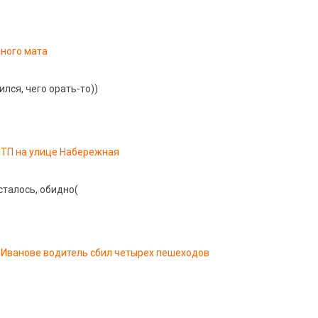
ного мата
лся, чего орать-то))
ТП на улице Набережная
сталось, обидно(
 Иванове водитель сбил четырех пешеходов