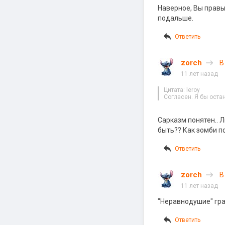
Наверное, Вы правы
подальше.
Ответить
zorch
В
11 лет назад
Цитата: leroy
Согласен. Я бы остан
Сарказм понятен.. 
быть?? Как зомби 
Ответить
zorch
В
11 лет назад
"Неравнодушие" гра
Ответить