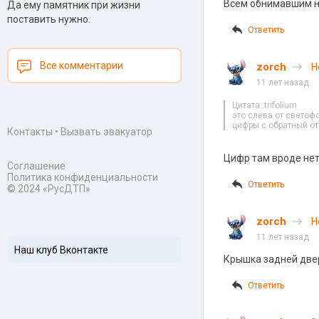
Всем обнимавшим н
Да ему памятник при жизни
поставить нужно.
Ответить
Все комментарии
zorch
Н
11 лет назад
Цитата: trifolium
это слева от светофо
цифры с обратный от
Контакты
•
Вызвать эвакуатор
Цифр там вроде нет
Соглашение
Политика конфиденциальности
Ответить
© 2024 «РусДТП»
zorch
Н
11 лет назад
Наш клуб Вконтакте
Крышка задней двер
Ответить