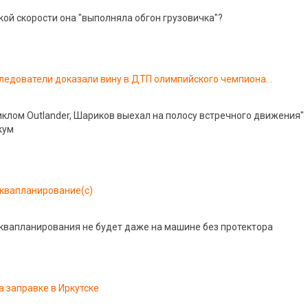
кой скорости она "выполняла обгон грузовичка"?
дователи доказали вину в ДТП олимпийского чемпиона
арикова
клом Outlander, Шариков выехал на полосу встречного движения"
кум
квапланирование(c)
аквапланирования не будет даже на машине без протектора
а заправке в Иркутске