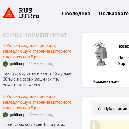
Последнее
Пользовате
СЕЙЧАС КОММЕНТИРУЮТ
ко
В России создали присадку,
замедляющую старение моторного
масла почти в 5 раз
После
Зарег
goldberg
11 минут назад
Так пусть идиоты и ездят 15 и даже
30 тыс. на своих машинах, т.к.
Комментарии
ремонт не из моего...
В России создали присадку,
замедляющую старение моторного
масла почти в 5 раз
Публикации
goldberg
12 минут назад
Полностью согласен. Если у этих