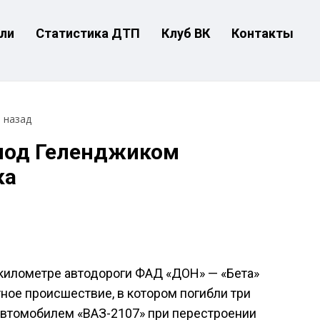
ли
Статистика ДТП
Клуб ВК
Контакты
т назад
 под Геленджиком
ка
м километре автодороги ФАД «ДОН» — «Бета»
ое происшествие, в котором погибли три
 автомобилем «ВАЗ-2107» при перестроении