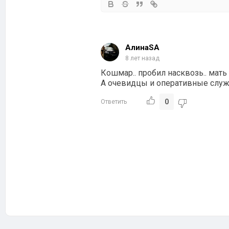
АлинаSA
8 лет назад
Кошмар.. пробил насквозь.. мат
А очевидцы и оперативные службы
0
Ответить