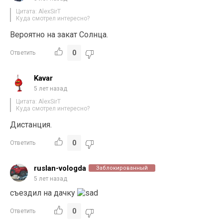
Цитата: AlexSirT
Куда смотрел интересно?
Вероятно на закат Солнца.
0
Ответить
Kavar
5 лет назад
Цитата: AlexSirT
Куда смотрел интересно?
Дистанция.
0
Ответить
ruslan-vologda
Заблокированный
5 лет назад
съездил на дачку
0
Ответить