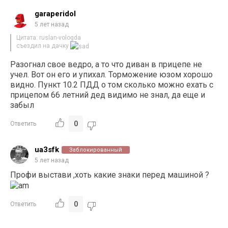
garaperidol
5 лет назад
Цитата: ruslan-vologda
съездил на дачку
Разогнал свое ведро, а то что диван в прицепе не
учел. Вот он его и упихал. Торможение юзом хорошо
видно. Пункт 10.2 ПДД о том сколько можно ехать с
прицепом 66 летний дед видимо не знал, да еще и
забыл
0
Ответить
ua3sfk
Заблокированный
5 лет назад
Профи выстави ,хоть какие знаки перед машиной ?
0
Ответить