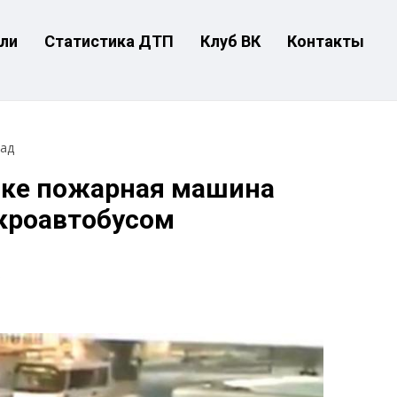
ли
Статистика ДТП
Клуб ВК
Контакты
зад
ке пожарная машина
икроавтобусом