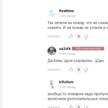
Realtime
5 лет назад
Так летели на пожар, что не сни
сказать. И на пожар не успели и
0
Ответить
ua3sfk
Заблокированный
5 лет назад
Да блин, одни сюрпризы .
0
Ответить
trifolium
5 лет назад
вообще то пожарки надо пропуск
включили дополнительные опов
0
Ответить