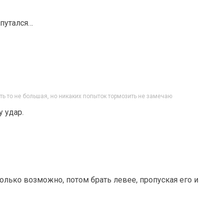
апутался…
ть то не большая, но никаких попыток тормозить не замечаю
у удар.
олько возможно, потом брать левее, пропуская его и