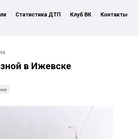
ли
Статистика ДТП
Клуб ВК
Контакты
зад
зной в Ижевске
иев