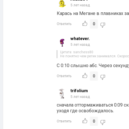
5 лет назад
Карась на Мегане в плавниках з
0
Ответить
whatever.
5 лет назад
Цитата: sanchess80
Не понятно чем регик занимался. Скорос
С 0:10 слышно абс. Через секунд
0
Ответить
trifolium
5 лет назад
сначала оттормаживаться 0:09 ск
уходя где освобождалось.
0
Ответить