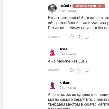
ua3sfk
Заблокированный
5 лет назад
Идиот встречный был далеко .это
обосрался бросил газ и машина у
Регик по любому не успел бы ост
0
Ответить
Axle
5 лет назад
А на Megane нет ESP?
0
Ответить
krikun
5 лет назад
А по мне, регик сделал все прав
могло самого закрутить, с неиз
твердым местом в самую мягкую