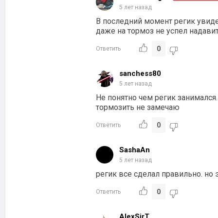
5 лет назад
В последний момент регик увидел
даже на тормоз не успел надавит
0
Ответить
sanchess80
5 лет назад
Не понятно чем регик занимался.
тормозить не замечаю
0
Ответить
SashaAn
5 лет назад
регик все сделал правильно. но э
0
Ответить
AlexSirT