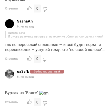
0
Ответить
SashaAn
6 лет назад
Цитата: Юра
И снова разметка вызывает изумление обилием сплошных линий.
так не пересекай сплошные — и всё будет норм… а
пересекаешь — уступай тому, кто "по своей полосе"….
0
Ответить
ua3sfk
Заблокированный
6 лет назад
Бурлак на "Волге"
0
Ответить