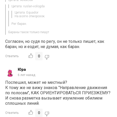
Цитата: Алексей
Цитата: ruslan-vologda
Цитата: Equador
На волге отморозок.
Рег баран.
Бараны такое только пишут
Согласен, но судя по регу, он не только пишет, как
баран, но и ездит, не думая, как баран.
0
Ответить
Юра
6 лет назад
Поспешил, может не местный?
К тому же не вижу знаков "Направление движения
по полосам", КАК ОРИЕНТИРОВАТЬСЯ ПРИЕЗЖЕМУ?
И снова разметка вызывает изумление обилием
сплошных линий.
0
Ответить