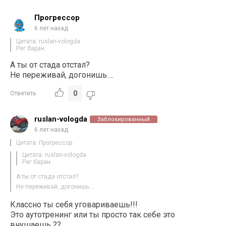
Прогрессор
6 лет назад
Цитата: ruslan-vologda
Рег баран.
А ты от стада отстал?
Не переживай, догонишь….
0
Ответить
ruslan-vologda
Заблокированный
6 лет назад
Цитата: Прогрессор
Цитата: ruslan-vologda
Рег баран.
А ты от стада отстал?
Не переживай, догонишь….
Классно ты себя уговариваешь!!!
Это аутотренинг или ты просто так себе это
внушаешь ??