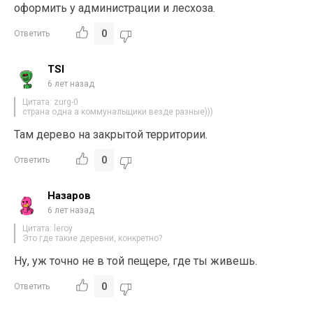
оформить у администрации и лесхоза.
0
Ответить
TSI
6 лет назад
Цитата: zurg-0
страна одна а коммунальщики везде разные)))
Там дерево на закрытой территории.
0
Ответить
Назаров
6 лет назад
Цитата: leroy
Это где такие деревни, конкретно?
Ну, уж точно не в той пещере, где ты живешь.
0
Ответить