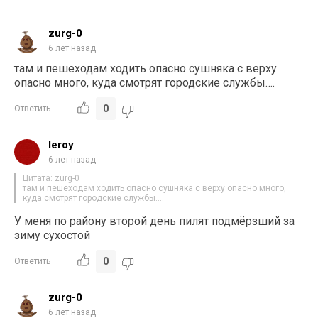
zurg-0
6 лет назад
там и пешеходам ходить опасно сушняка с верху
опасно много, куда смотрят городские службы….
0
Ответить
leroy
6 лет назад
Цитата: zurg-0
там и пешеходам ходить опасно сушняка с верху опасно много,
куда смотрят городские службы….
У меня по району второй день пилят подмёрзший за
зиму сухостой
0
Ответить
zurg-0
6 лет назад