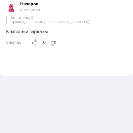
Назаров
6 лет назад
Цитата: zurg-0
страна одна а коммунальщики везде разные)))
Классный сарказм
0
Ответить