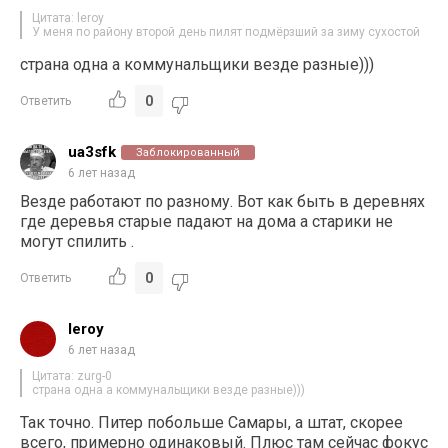
Цитата: leroy
У меня по району второй день пилят подмёрзший за зиму сухостой
страна одна а коммунальщики везде разные)))
0
Ответить
ua3sfk
Заблокированный
6 лет назад
Везде работают по разному. Вот как быть в деревнях
где деревья старые падают на дома а старики не
могут спилить .
0
Ответить
leroy
6 лет назад
Цитата: zurg-0
страна одна а коммунальщики везде разные)))
Так точно. Питер побольше Самары, а штат, скорее
всего, примерно одинаковый. Плюс там сейчас фокус