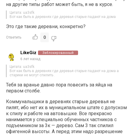
на другие типы работ может быть, я не в курсе.
Цитата: ua3sfk
Вот как быть в деревнях где деревья старые падают на дома
Это где такие деревни, конкретно?
0
Ответить
LikeGiz
Заблокированный
6 лет назад
Цитата: ua3sfk
Вот как быть в деревнях где деревья старые падают на дома а
старики не могут спилить .
Тебя за вранье давно пора повесить за яйца на
первом столбе.
Коммунальщики в деревнях старые деревья не
пилят, ибо нет их в муниципальном штате с допуском
к спилу и работе на автовышке. Все прекрасно
нанимается у специально обученных частников с
подъемником за 3к — дерево. Сам 3 так спилил
офигенной высоты. А перед этим надо разрешение