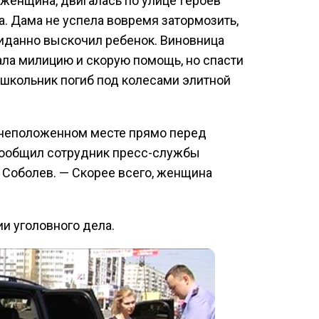
 женщина, двигалась по улице Героев
а. Дама не успела вовремя затормозить,
иданно выскочил ребенок. Виновница
ала милицию и скорую помощь, но спасти
 школьник погиб под колесами элитной
 неположенном месте прямо перед
ообщил сотрудник пресс-службы
Соболев. — Скорее всего, женщина
и уголовного дела.