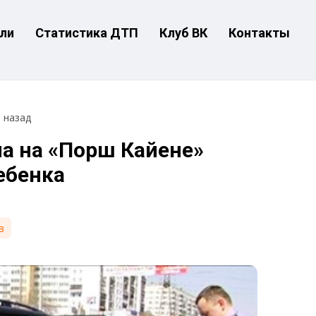
ли
Статистика ДТП
Клуб ВК
Контакты
т назад
а на «Порш Кайене»
ебенка
в