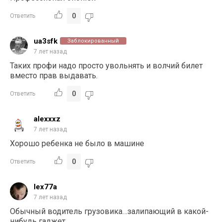
0
Ответить
ua3sfk
Заблокированный
7 лет назад
Таких профи надо просто увольнять и волчий билет
вместо прав выдавать.
0
Ответить
alexxxz
7 лет назад
Хорошо ребенка не было в машине
0
Ответить
lex77a
7 лет назад
Обычный водитель грузовика…залипающий в какой-
нибудь гаджет.