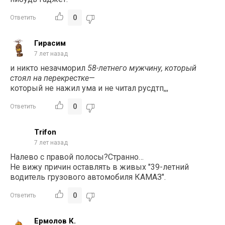
0
Ответить
Гирасим
7 лет назад
и никто незачморил
58-летнего мужчину, который
стоял на перекрестке
—
который не нажил ума и не читал русдтп,,,
0
Ответить
Trifon
7 лет назад
Налево с правой полосы?Странно…
Не вижу причин оставлять в живых "39-летний
водитель грузового автомобиля КАМАЗ".
0
Ответить
Ермолов К.