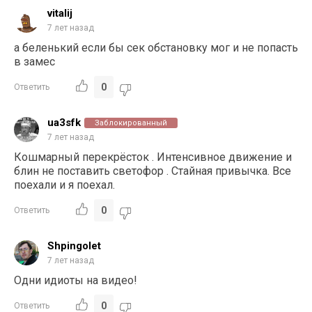
vitalij
7 лет назад
а беленький если бы сек обстановку мог и не попасть
в замес
0
Ответить
ua3sfk
Заблокированный
7 лет назад
Кошмарный перекрёсток . Интенсивное движение и
блин не поставить светофор . Стайная привычка. Все
поехали и я поехал.
0
Ответить
Shpingolet
7 лет назад
Одни идиоты на видео!
0
Ответить