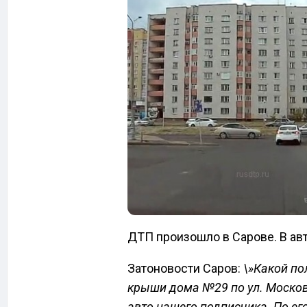
ДТП произошло в Сарове. В ав
Затоновости Саров:
\»Какой по
крыши дома №29 по ул. Москов
авто нашего подписчика. По ег