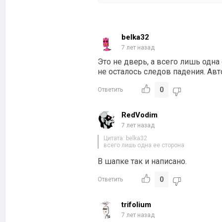
belka32
7 лет назад
Это не дверь, а всего лишь одна
не осталось следов падения. Авт
0
Ответить
RedVodim
7 лет назад
Цитата: belka32
всего лишь одна ее сторона
В шапке так и написано.
0
Ответить
trifolium
7 лет назад