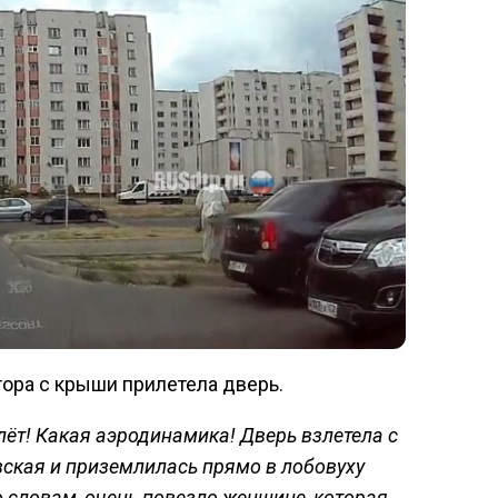
тора с крыши прилетела дверь.
лёт! Какая аэродинамика! Дверь взлетела с
ская и приземлилась прямо в лобовуху
о словам, очень повезло женщине, которая