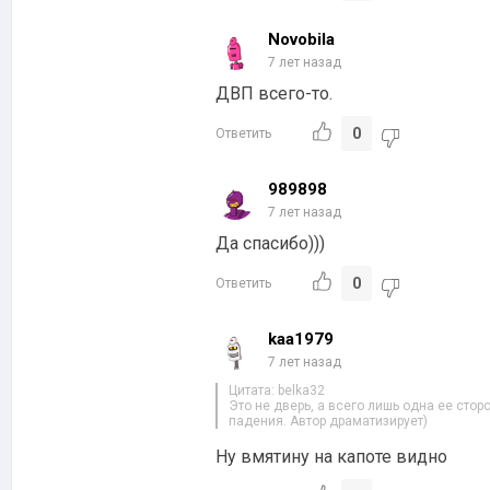
Novobila
7 лет назад
ДВП всего-то.
0
Ответить
989898
7 лет назад
Да спасибо)))
0
Ответить
kaa1979
7 лет назад
Цитата: belka32
Это не дверь, а всего лишь одна ее стор
падения. Автор драматизирует)
Ну вмятину на капоте видно