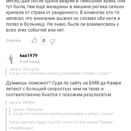
месяц-два после одной аварии в тамошних краях, она
тут была, там ещё женщины в машине регика сильно
кричали от страха от увиденного. В коментах кто-то
написал, что виновник выжил но сломал обе ноги и
попал в больницу. Не знаю, была ли взаимосвязь у
всех этих событий или нет.
0
Ответить
kaa1979
8 лет назад
Цитата: Shpingolet
Когда этот тазохлам наконец утилизируют и уберут с дорог?
Думаешь поможет? Судя по сайту на БМВ да Камри
летают с большей скоростью чем на тазах и
соответственно бьются с похожим результатом
Цитата: 989898
Цитата: Shpingolet
Когда этот тазохлам наконец утилизируют и уберут с дорог?
Когда зарплаты будут под 300 тысяч! Кстати чёрная "Приора"
ультробюджет.