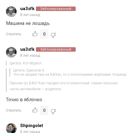
ua3sfk
Заблокированный
8 лет назад
Машина не лошадь.
0
Ответить
ua3sfk
Заблокированный
8 лет назад
Цитата: Кот Муркот
Цитата: Ермолов К.
Что ни авария там на ВАЗах, то с несколькими жертвами. Кошмар.
Причем тут ВАЗ? Как говорил кто-то известный: самая опасная
часть автомобиля — водитель.
Точно в яблочко.
0
Ответить
Shpingolet
8 лет назад