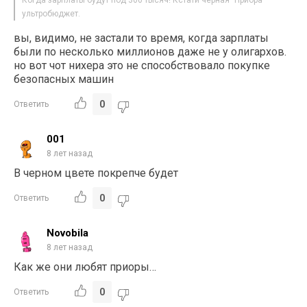
Когда зарплаты будут под 300 тысяч! Кстати чёрная "Приора"
ультробюджет.
вы, видимо, не застали то время, когда зарплаты
были по несколько миллионов даже не у олигархов.
но вот чот нихера это не способствовало покупке
безопасных машин
0
Ответить
001
8 лет назад
В черном цвете покрепче будет
0
Ответить
Novobila
8 лет назад
Как же они любят приоры…
0
Ответить