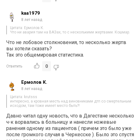
kaa1979
8 лет назад
Цитата: Ермолов К.
Что ни авария там на ВАЗах, то с несколькими жертвами. Кошмар.
Что не лобовое столкновения, то несколько жертв
вы хотели сказать?
Так это общемировая статистика.
0
Ответить
Ермолов К.
8 лет назад
Цитата: krutsss
интересно, а кровная месть над виновниками дтп со смертельным
исходом, там тоже имеет место быть?!
Давно читал одну новость, что в Дагестане несколько
ч-к ворвались в больницу и нанесли ножевые
ранения одному из пациентов ( причем это было уже
после громкого случая в Черкесске ). Было это спустя