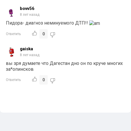
bovv56
8 лет назад
Пидора- диагноз неминуемого ДТП!!
0
Ответить
gaiska
8 лет назад
вы зря думаете что Дагестан дно он по круче многих
за*опинсков
0
Ответить