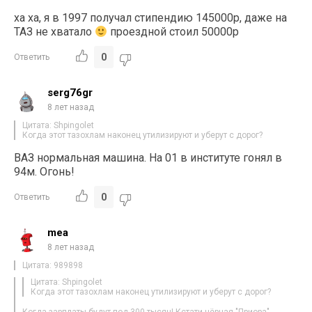
ха ха, я в 1997 получал стипендию 145000р, даже на
ТАЗ не хватало
проездной стоил 50000р
0
Ответить
serg76gr
8 лет назад
Цитата: Shpingolet
Когда этот тазохлам наконец утилизируют и уберут с дорог?
ВАЗ нормальная машина. На 01 в институте гонял в
94м. Огонь!
0
Ответить
mea
8 лет назад
Цитата: 989898
Цитата: Shpingolet
Когда этот тазохлам наконец утилизируют и уберут с дорог?