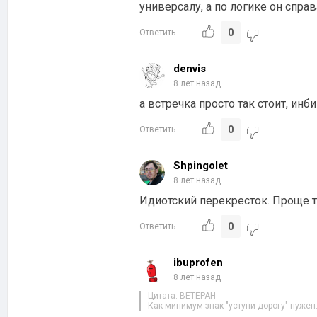
универсалу, а по логике он справ
0
Ответить
denvis
8 лет назад
а встречка просто так стоит, ин
0
Ответить
Shpingolet
8 лет назад
Идиотский перекресток. Проще 
0
Ответить
ibuprofen
8 лет назад
Цитата: BETEPAH
Как минимум знак "уступи дорогу" нужен