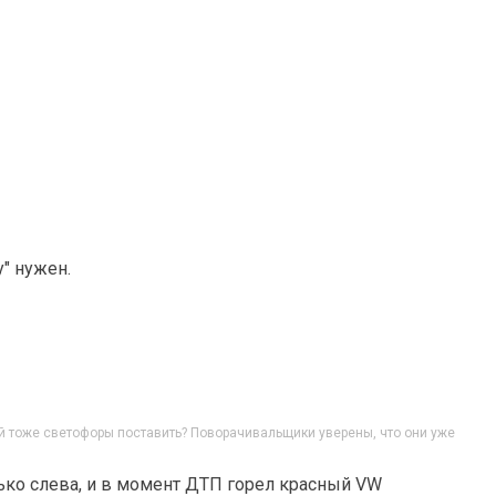
" нужен.
й тоже светофоры поставить? Поворачивальщики уверены, что они уже
лько слева, и в момент ДТП горел красный VW