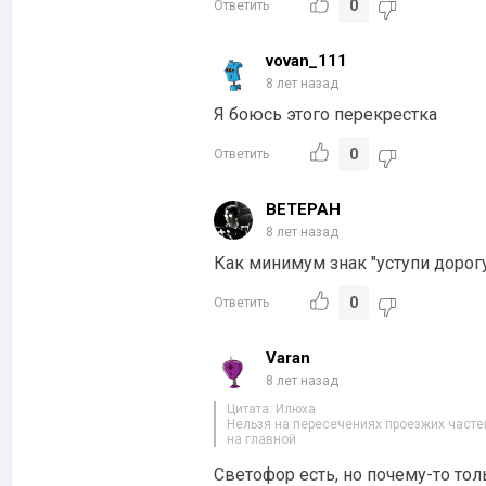
0
Ответить
vovan_111
8 лет назад
Я боюсь этого перекрестка
0
Ответить
BETEPAH
8 лет назад
Как минимум знак "уступи дорогу
0
Ответить
Varan
8 лет назад
Цитата: Илюха
Нельзя на пересечениях проезжих часте
на главной
Светофор есть, но почему-то то