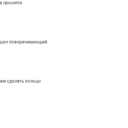
а просится
бицил поворачивающий..
там сделать кольцо
.