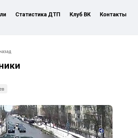
ли
Статистика ДТП
Клуб ВК
Контакты
назад
оники
ев