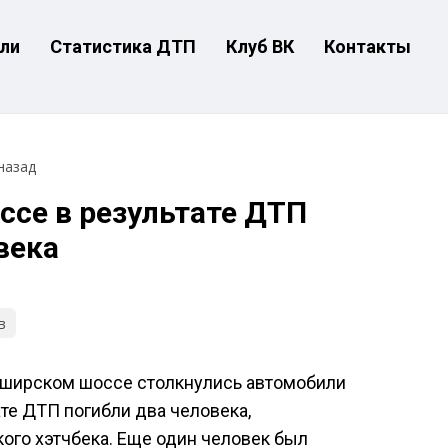
ли
Статистика ДТП
Клуб ВК
Контакты
назад
се в результате ДТП
века
в
Каширском шоссе столкнулись автомобили
тате ДТП погибли два человека,
ого хэтчбека. Еще один человек был