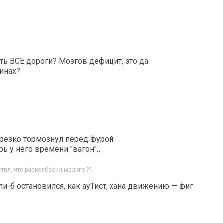
ть ВСЕ дороги? Мозгов дефицит, это да.
инах?
 резко тормознул перед фурой
рь у него времени "вагон"…
етил, что расколбасил малого ??
и-б остановился, как ауТист, хана движению — фиг