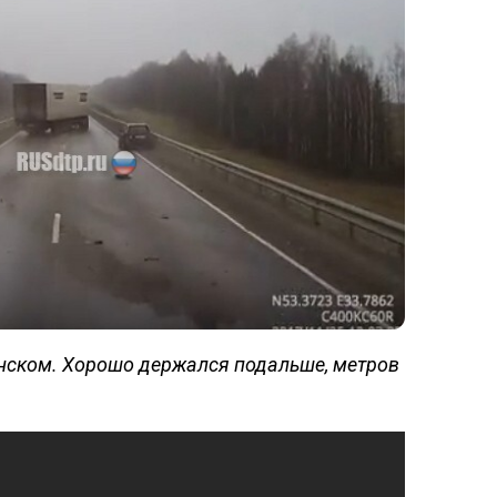
янском. Хорошо держался подальш
е,
метров