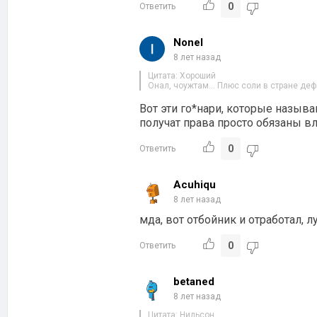
0
Ответить
Nonel
8 лет назад
Цитата: Хороший
Онал, чоужтам… Плюс соли в стране деф
Вот эти го*нари, которые назыв
получат права просто обязаны вл
0
Ответить
Acuhiqu
8 лет назад
мда, вот отбойник и отработал, л
0
Ответить
betaned
8 лет назад
Цитата: Нильсон