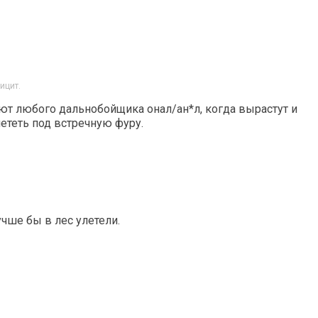
ицит.
ают любого дальнобойщика онал/ан*л, когда вырастут и
ететь под встречную фуру.
учше бы в лес улетели.