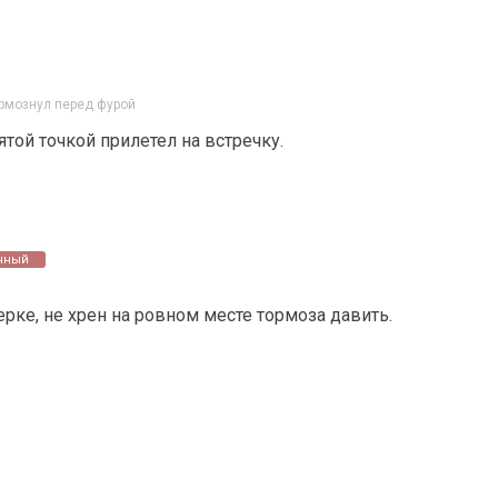
ормознул перед фурой
ятой точкой прилетел на встречку.
нный
терке, не хрен на ровном месте тормоза давить.