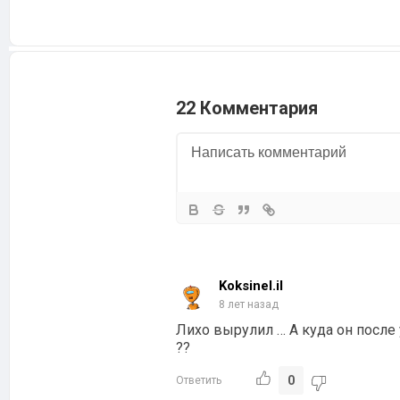
22 Комментария
Koksinel.il
8 лет назад
Лихо вырулил … А куда он после 
??
0
Ответить