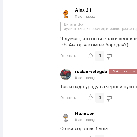
Alex 21
8 лет назад
Цитата: d-p
аудист -очень неосмотрительно- резко т
Я думаю, что он все таки своей п
P.S. Автор часом не бородач?)
0
Ответить
ruslan-vologda
Заблокирова
8 лет назад
Так и надо уроду на черной пузо
0
Ответить
Нильсон
8 лет назад
Сотка хорошая была…