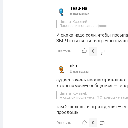
Teau-Ha
8 лет назад
Цитата: Хороший
Плюс соли в стране дефицит.
И скока надо соли, чтобы посыпа
ЗЫ: Что возят во встречных маш
0
Ответить
d-p
8 лет назад
аудист -очень неосмотрительно-
хотел помочь-пообщаться — тепе
Цитата: Koksinel.il
А куда он после уехал ? С понтом не зам
там 2-полосы и ограждения — есл
проедешь
0
Ответить