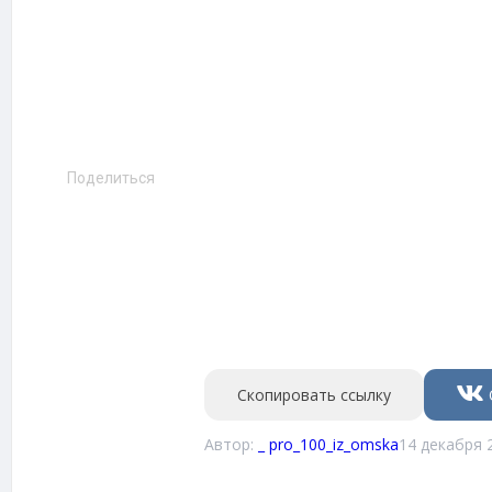
Поделиться
Скопировать ссылку
Автор:
_ pro_100_iz_omska
14 декабря 