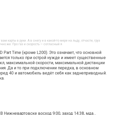
 вам карты в руки. А в снегу и в какой-то мере на льду, отчасти, груз
чно же. Про газ и скорость — согласный я
Part Time (кроме L200). Это означает, что основной
ается только при острой нужде и имеет существенные
кл, максимальной скорости, максимальной дистанции
ия. Да и то при подключении передка, в основном
ред 40 и автомобиль ведёт себя как заднеприводный.
ка.
 В Нижневартовске восход 9:00, заход 14:38, мда…