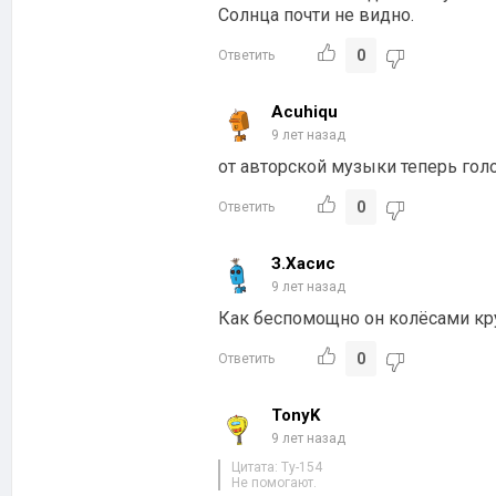
Солнца почти не видно.
0
Ответить
Acuhiqu
9 лет назад
от авторской музыки теперь гол
0
Ответить
З.Хасис
9 лет назад
Как беспомощно он колёсами кр
0
Ответить
TonyK
9 лет назад
Цитата: Ty-154
Не помогают.