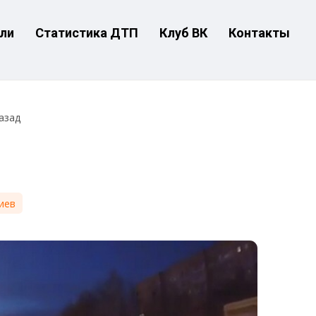
ли
Статистика ДТП
Клуб ВК
Контакты
азад
иев