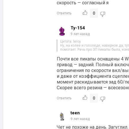
скорость — согласный я
0
Ответить
Ty-154
9 лет назад
Цитата: leroy
Ну, на колее и гололёде, наверное да, тут
помогает. Речь про ЗП пикапы была, коне
Почти все пикапы оснащены 4 WD 
привод — задний. Полный включ
ограничения по скорости вкл/вы
и даже от коэффициента сцеплен
момент раскидывается зад 60/пе
Скорее всего резина — всесезон
0
Ответить
teen
9 лет назад
Чет не похоже на день. Загуглил.