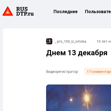
Последнее
Пользовате
_ pro_100_iz_omska
10 лет н
Днем 13 декабря
17 комментар
Видеорегистратор