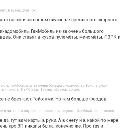
ить в кузов, дурачок
ота газом и ни в коем случае не превышать скорость.
жихадомобиль, ГанМобиль из-за очень большого
вцев. Они ставят в кузов пулемёты, миномёты, ПЗРК и
иль, ГанМобиль из-за очень большого количества Тойот в руках
, миномёты, ПЗРК и т.п. И таким образом воюют.
е не брезгают Тойотами. Но там больше Фордов.
ом и ни в коем случае не превышать скорость. Злейший враг — колея.
е да, тут вам карты в руки. А в снегу и в какой-то мере
 Речь про ЗП пикапы была, конечно же. Про газ и