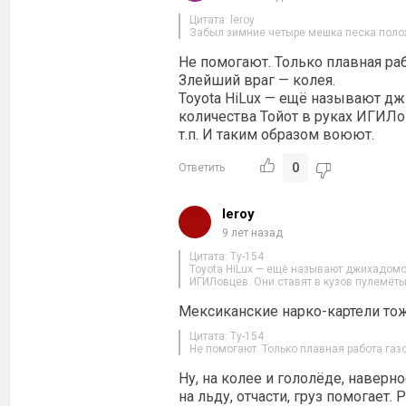
Цитата: leroy
Забыл зимние четыре мешка песка полож
Не помогают. Только плавная раб
Злейший враг — колея.
Toyota HiLux — ещё называют д
количества Тойот в руках ИГИЛо
т.п. И таким образом воюют.
0
Ответить
leroy
9 лет назад
Цитата: Ty-154
Toyota HiLux — ещё называют джихадомоб
ИГИЛовцев. Они ставят в кузов пулемёты
Мексиканские нарко-картели тож
Цитата: Ty-154
Не помогают. Только плавная работа газ
Ну, на колее и гололёде, наверно
на льду, отчасти, груз помогает.