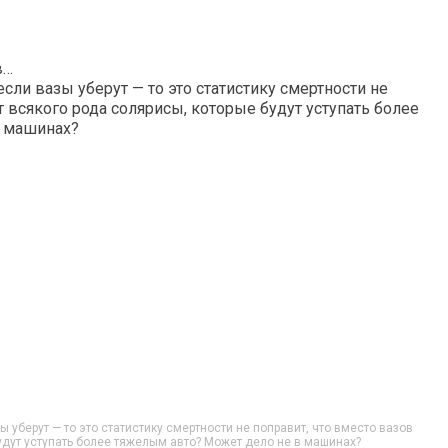
в…
сли вазы уберут — то это статистику смертности не
т всякого рода солярисы, которые будут уступать более
в машинах?
 уберут — то это статистику смертности не поправит, что вместо вазов
удут уступать более тяжелым авто? Может дело не в машинах?