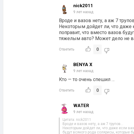
nick2011
9 лет назад
Вроде и вазов нету, а аж 7 трупо
Некоторым дойдет ли, что даже е
поправит, что вместо вазов буду
тяжелым авто? Может дело не 
0
Ответить
BENYA X
9 лет назад
Кто — то очень спешил …
0
Ответить
WATER
9 лет назад
Цитата: nick2011
Вроде и вазов нету, а аж 7 трупов…
Некоторым дойдет ли, что даже если вазы
будут всякого рода солярисы, которые б