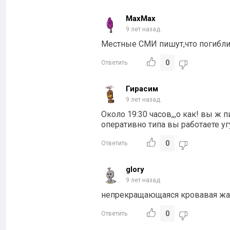
MaxMax
9 лет назад
Местные СМИ пишут,что погибли
0
Ответить
Гирасим
9 лет назад
Около 19:30 часов,,,о как! вы ж п
оперативно типа вы работаете угу
0
Ответить
glory
9 лет назад
непрекращающаяся кровавая жат
0
Ответить