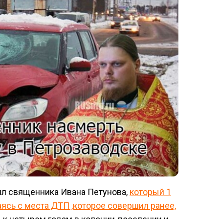
ил священника Ивана Петунова,
который 1
ясь с места ДТП ,которое совершил ранее,