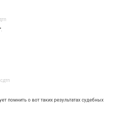
СДТП
.
РУСДТП
дует помнить о вот таких результатах судебных