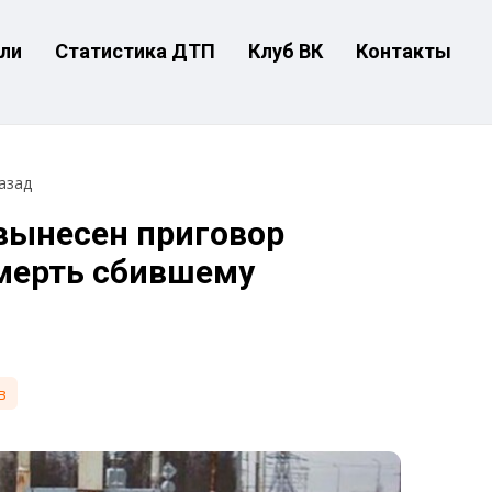
ли
Статистика ДТП
Клуб ВК
Контакты
азад
вынесен приговор
смерть сбившему
в