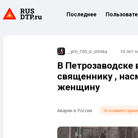
Последнее
Пользовате
_ pro_100_iz_omska
10 лет н
В Петрозаводске 
священнику , на
женщину
16 комментарие
Аварии в России