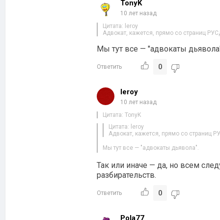
TonyK
10 лет назад
Цитата: leroy
Адвокат, кажется, прямо со страниц РУ
Мы тут все — "адвокаты дьявола"
0
Ответить
leroy
10 лет назад
Цитата: TonyK
Цитата: leroy
Адвокат, кажется, прямо со страниц 
Мы тут все — "адвокаты дьявола".
Так или иначе — да, но всем сле
разбирательств.
0
Ответить
Pola77