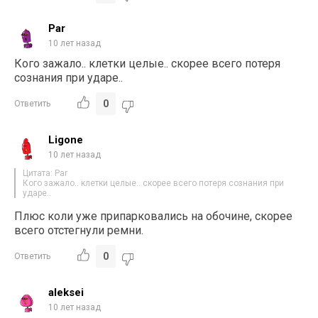
Par
10 лет назад
Кого зажало.. клетки целые.. скорее всего потеря
сознания при ударе..
0
Ответить
Ligone
10 лет назад
Цитата: Par
Кого зажало.. клетки целые.. скорее всего потеря сознания при
ударе..
Плюс коли уже припарковались на обочине, скорее
всего отстегнули ремни.
0
Ответить
aleksei
10 лет назад