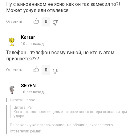
Ну с виновником не ясно как он так замесил то?!
Может уснул или отвлекся..
0
Ответить
Korsar
10 лет назад
Телефон… телефон всему виной, но кто в этом
признается???
0
Ответить
SE7EN
10 лет назад
Цитата: Ligone
Цитата: Par
Кого зажало.. клетки целые.. скорее всего потеря сознания при
ударе..
Плюс коли уже припарковались на обочине, скорее всего
отстегнули ремни.