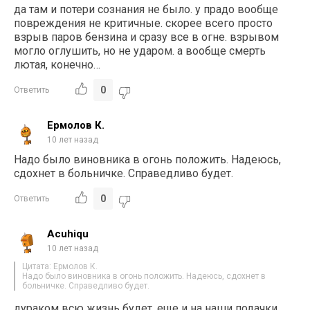
да там и потери сознания не было. у прадо вообще
повреждения не критичные. скорее всего просто
взрыв паров бензина и сразу все в огне. взрывом
могло оглушить, но не ударом. а вообще смерть
лютая, конечно…
0
Ответить
Ермолов К.
10 лет назад
Надо было виновника в огонь положить. Надеюсь,
сдохнет в больничке. Справедливо будет.
0
Ответить
Acuhiqu
10 лет назад
Цитата: Ермолов К.
Надо было виновника в огонь положить. Надеюсь, сдохнет в
больничке. Справедливо будет.
дураком всю жизнь будет, еще и на наши подачки