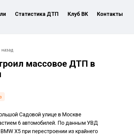
ли
Статистика ДТП
Клуб ВК
Контакты
т назад
троил массовое ДТП в
я
в
Большой Садовой улице в Москве
астием 6 автомобилей. По данным УВД
 BMW X5 при перестроении из крайнего