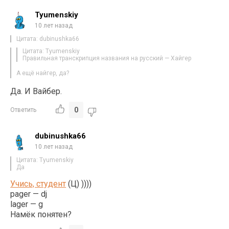
Tyumenskiy
10 лет назад
Цитата: dubinushka66
Цитата: Tyumenskiy
Правильная транскрипция названия на русский — Хайгер
А ещё найгер, да?
Да. И Вайбер.
0
Ответить
dubinushka66
10 лет назад
Цитата: Tyumenskiy
Да
Учись, студент
(Ц) ))))
pager — dj
lager — g
Намёк понятен?