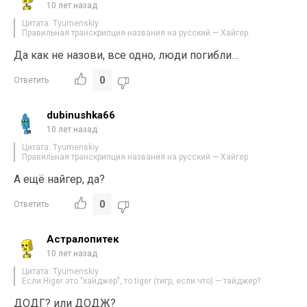
10 лет назад
Цитата: Tyumenskiy
Правильная транскрипция названия на русский — Хайгер.
Да как не назови, все одно, люди погибли…
0
Ответить
dubinushka66
10 лет назад
Цитата: Tyumenskiy
Правильная транскрипция названия на русский — Хайгер
А ещё найгер, да?
0
Ответить
Астралопитек
10 лет назад
Цитата: Tyumenskiy
Если Higer это "хайджер", то tiger (тигр, если что) — тайджер?
ДОДГ? или ДОДЖ?