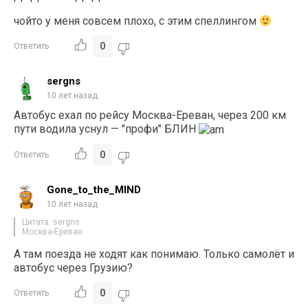
чойто у меня совсем плохо, с этим спеллингом
0
Ответить
sergns
10 лет назад
Автобус ехал по рейсу Москва-Ереван, через 200 км
пути водила уснул — "профи" БЛИН
0
Ответить
Gone_to_the_MIND
10 лет назад
Цитата: sergns
Москва-Ереван
А там поезда не ходят как понимаю. Только самолёт и
автобус через Грузию?
0
Ответить