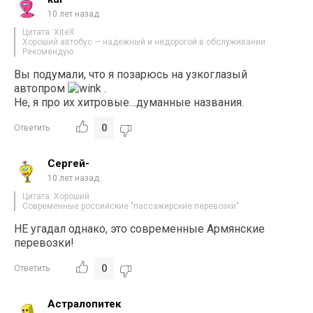
10 лет назад
Цитата: XiteX
Хороший автобус — надежный и недорогой в обслуживании
Рекомендую
Вы подумали, что я позарюсь на узкоглазый
автопром
.
Не, я про их хитровые…думанные названия.
0
Ответить
Сергей-
10 лет назад
Цитата: Хороший
Современные российские "пассажирские перевозки".
НЕ угадал однако, это современные Армянские
перевозки!
0
Ответить
Астралопитек