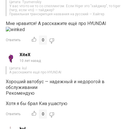
Цитата: Tyumenskiy
У вас что-то не то со спеллингом. Если Higer это "хайджер", то tiger
(тигр, если что) — тайджер?
Правильная транскрипция названия на русский — Хайгер.
Мне нравится! А расскажите ещё про HYUNDAI
0
Ответить
XiteX
10 лет назад
Цитата: kul
А расскажите ещё про HYUNDAI
Хороший автобус — надежный и недорогой в
обслуживании
Рекомендую
Хотя я бы брал Киа ушастую
0
Ответить
kul