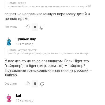
Цитата: StAvR
а разве не было запрета на ночные перевозки пассажиров???
запрет на неорганизованную перевозку детей в
ночное время
0
Ответить
Tyumenskiy
10 лет назад
Цитата: Астралопитек
(вообще то хайджер, но утрируя можно прочитать как нигер)
У вас что-то не то со спеллингом. Если Higer это
"хайджер", то tiger (тигр, если что) — тайджер?
Правильная транскрипция названия на русский —
Хайгер.
0
Ответить
kul
10 лет назад