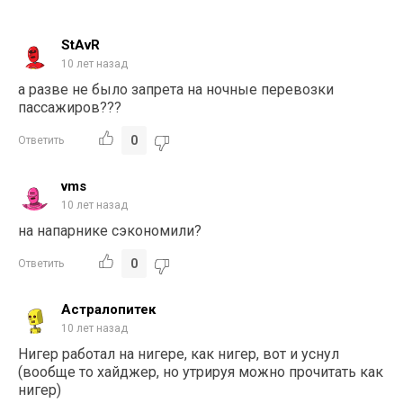
StAvR
10 лет назад
а разве не было запрета на ночные перевозки
пассажиров???
0
Ответить
vms
10 лет назад
на напарнике сэкономили?
0
Ответить
Астралопитек
10 лет назад
Нигер работал на нигере, как нигер, вот и уснул
(вообще то хайджер, но утрируя можно прочитать как
нигер)