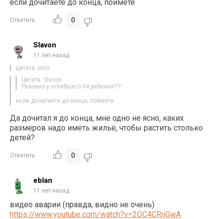
если дочитаете до конца, поймете
0
Ответить
Slavon
11 лет назад
Цитата: Ы60
Цитата: Slavon
Реально у погибшего 34 ребенка???
если дочитаете до конца, поймете
Да дочитал я до конца, мне одно не ясно, каких
размеров надо иметь жильё, чтобы растить столько
детей?
0
Ответить
eblan
11 лет назад
видео аварии (правда, видно не очень)
https://www.youtube.com/watch?v=2OC4CRrjGwA