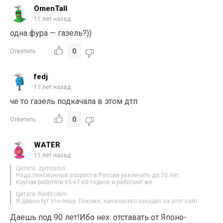
OmenTall
11 лет назад
одна фура — газель?))
0
Ответить
fedj
11 лет назад
че то газель подкачала в этом дтп
0
Ответить
WATER
11 лет назад
Цитата: zymossis
Надо пенсионный возраст в России увеличить до 70 лет.
Кругом работяги 65-67-68 годков и работают же.
Цитата: RedVodim
Я давно тут это пишу. Похоже, начальство заходит на этот сайт.
Даешь под 90 лет!Ибо нех. отставать от Японо-