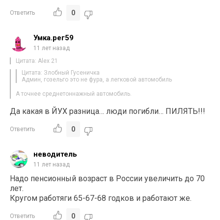
0
Ответить
Умка.рег59
11 лет назад
Цитата: Alex 21
Цитата: Злобный Гусеничка
Админ, гозельго это не фура, а легковой автомобиль
А точнее среднетоннажный автомобиль.
Да какая в ЙУХ разница… люди погибли… ПИЛЯТЬ!!!
0
Ответить
неводитель
11 лет назад
Надо пенсионный возраст в России увеличить до 70
лет.
Кругом работяги 65-67-68 годков и работают же.
0
Ответить