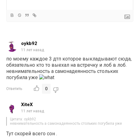
oykb92
11 лет назад
по моему каждое 3 дтп которое выкладывают сюда,
обязательно кто то выехал на встречку и лоб в лоб.
невнимательность а самонадеянность стольких
погубила уже
0
Ответить
XiteX
11 лет назад
Цитата: oykb92
невнимательность а самонадеянность стольких погубила уже
Тут скорей всего сон .