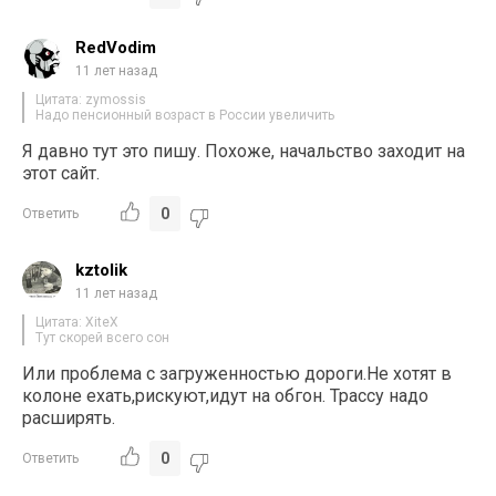
RedVodim
11 лет назад
Цитата: zymossis
Надо пенсионный возраст в России увеличить
Я давно тут это пишу. Похоже, начальство заходит на
этот сайт.
0
Ответить
kztolik
11 лет назад
Цитата: XiteX
Тут скорей всего сон
Или проблема с загруженностью дороги.Не хотят в
колоне ехать,рискуют,идут на обгон. Трассу надо
расширять.
0
Ответить