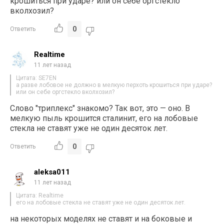
крошиться при ударе? или он себе оргстекло
вколхозил?
0
Ответить
Realtime
11 лет назад
Цитата: SE7EN
а разве лобовое не должно в мелкую перхоть крошиться при ударе?
или он себе оргстекло вколхозил?
Слово "триплекс" знакомо? Так вот, это — оно. В
мелкую пыль крошится сталинит, его на лобовые
стекла не ставят уже не один десяток лет.
0
Ответить
aleksa011
11 лет назад
Цитата: Realtime
его на лобовые стекла не ставят уже не один десяток лет.
на некоторых моделях не ставят и на боковые и