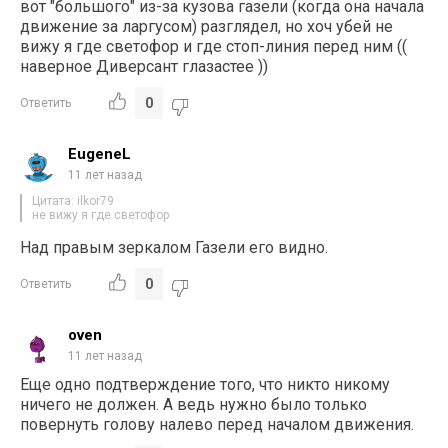
вот "большого" из-за кузова газели (когда она начала
движение за ларгусом) разглядел, но хоч убей не
вижу я где светофор и где стоп-линия перед ним ((
наверное Диверсант глазастее ))
0
Ответить
EugeneL
11 лет назад
Цитата: ilkor79
не вижу я где светофор
Над правым зеркалом Газели его видно.
0
Ответить
oven
11 лет назад
Еще одно подтверждение того, что никто никому
ничего не должен. А ведь нужно было только
повернуть голову налево перед началом движения.