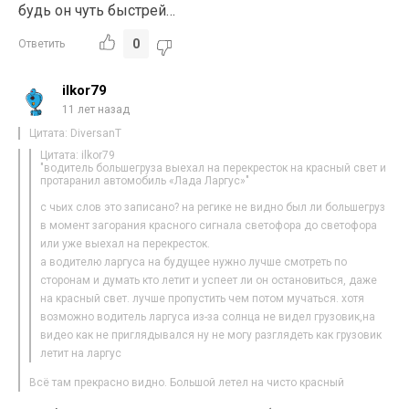
будь он чуть быстрей…
0
Ответить
ilkor79
11 лет назад
Цитата: DiversanT
Цитата: ilkor79
"водитель большегруза выехал на перекресток на красный свет и
протаранил автомобиль «Лада Ларгус»"
с чьих слов это записано? на регике не видно был ли большегруз
в момент загорания красного сигнала светофора до светофора
или уже выехал на перекресток.
а водителю ларгуса на будущее нужно лучше смотреть по
сторонам и думать кто летит и успеет ли он остановиться, даже
на красный свет. лучше пропустить чем потом мучаться. хотя
возможно водитель ларгуса из-за солнца не видел грузовик,на
видео как не приглядывался ну не могу разглядеть как грузовик
летит на ларгус
Всё там прекрасно видно. Большой летел на чисто красный