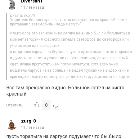
DiversanT
11 лет назад
Цитата: ilkor79
"водитель большегруза выехал на перекресток на красный свет и
протаранил автомобиль «Лада Ларгус»"
с чьих слов это записано? на регике не видно был ли большегруз в
момент загорания красного сигнала светофора до светофора или
уже выехал на перекресток.
а водителю ларгуса на будущее нужно лучше смотреть по сторонам
и думать кто летит и успеет ли он остановиться, даже на красный
свет. лучше пропустить чем потом мучаться. хотя возможно
водитель ларгуса из-за солнца не видел грузовик,на видео как не
приглядывался ну не могу разглядеть как грузовик летит на ларгус
Всё там прекрасно видно. Большой летел на чисто
красный
0
Ответить
zurg-0
11 лет назад
пусть торапыга на ларгусе подумает что бы было