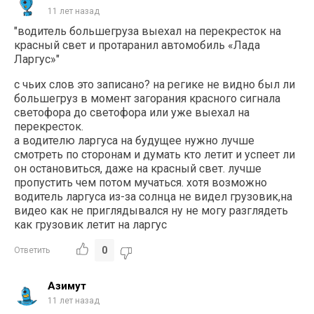
11 лет назад
"водитель большегруза выехал на перекресток на
красный свет и протаранил автомобиль «Лада
Ларгус»"
с чьих слов это записано? на регике не видно был ли
большегруз в момент загорания красного сигнала
светофора до светофора или уже выехал на
перекресток.
а водителю ларгуса на будущее нужно лучше
смотреть по сторонам и думать кто летит и успеет ли
он остановиться, даже на красный свет. лучше
пропустить чем потом мучаться. хотя возможно
водитель ларгуса из-за солнца не видел грузовик,на
видео как не приглядывался ну не могу разглядеть
как грузовик летит на ларгус
0
Ответить
Азимут
11 лет назад