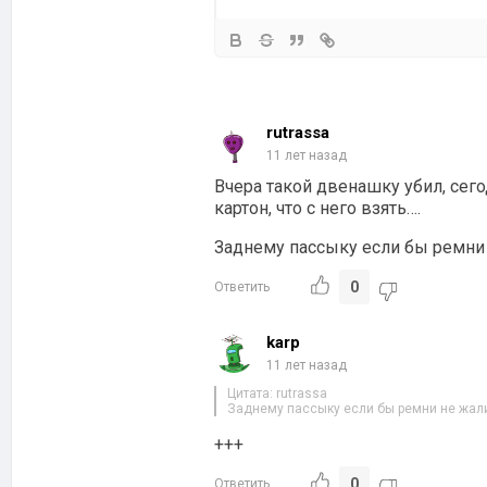
rutrassa
11 лет назад
Вчера такой двенашку убил, сего
картон, что с него взять….
Заднему пассыку если бы ремни 
0
Ответить
karp
11 лет назад
Цитата: rutrassa
Заднему пассыку если бы ремни не жали
+++
0
Ответить