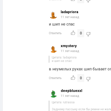
ladapriora
11 лет назад
и шип не спас
0
Ответить
xmystery
11 лет назад
Цитата: ladapriora
и шип не спас
в неумелых руках шип бывает о
0
Ответить
deepbluexxl
11 лет назад
Цитата: rutrassa
Заднему пассыку если бы ремни не жали