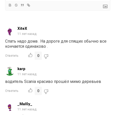
XiteX
11 лет назад
Спать надо дома . На дороге для спящих обычно все
кончается одинаково .
0
Ответить
karp
11 лет назад
водитель Scania красиво прошёл мимо деревьев
0
Ответить
_Mal0y_
11 лет назад