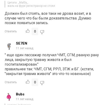
Цитата: _Mal0y_
жаль на фуре регистранор не стоял
Должен был стоять, все таки не дрова возит, и в
случае чего что бы были доказательства. Думаю
позже появиться запись.
0
Ответить
SE7EN
11 лет назад
" еще один пассажир получил ЧМТ, СГМ, рваную рану
лица, закрытую травму живота и был
госпитализирован."
правильнее так: ЧМТ, СГМ, РРЛ, ЗТЖ и БГ. (кстати,
"закрытая травма живота" это что-то новенькое)
0
Ответить
Bubs
11 лет назад