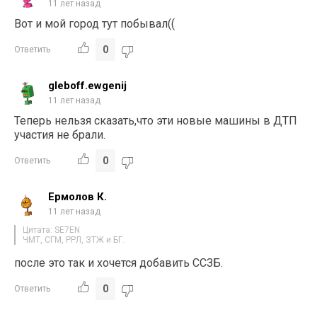
11 лет назад
Вот и мой город тут побывал((
0
Ответить
gleboff.ewgenij
11 лет назад
Теперь нельзя сказать,что эти новые машины в ДТП
участия не брали.
0
Ответить
Ермолов К.
11 лет назад
Цитата: SE7EN
ЧМТ, СГМ, РРЛ, ЗТЖ и БГ.
после это так и хочется добавить ССЗБ.
0
Ответить