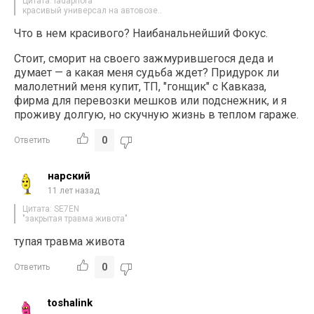
Цитата: ladapriora
красивый универсал на автовозе..
Что в нем красивого? Наибанальнейший Фокус.
Стоит, сморит на своего зажмурившегося деда и
думает — а какая меня судьба ждет? Придурок ли
малолетний меня купит, ТП, "гонщик" с Кавказа,
фирма для перевозки мешков или подснежник, и я
проживу долгую, но скучную жизнь в теплом гараже.
0
Ответить
нарский
11 лет назад
Цитата: SE7EN
"закрытая травма живота"
тупая травма живота
0
Ответить
toshalink