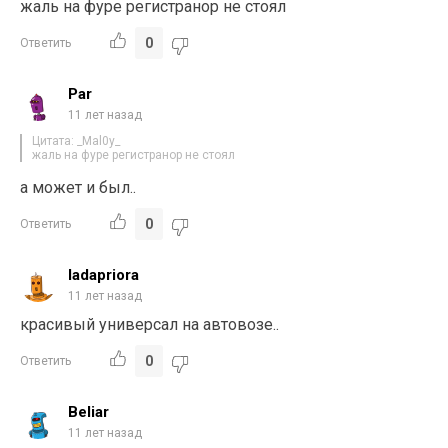
жаль на фуре регистранор не стоял
0
Ответить
Par
11 лет назад
Цитата: _Mal0y_
жаль на фуре регистранор не стоял
а может и был..
0
Ответить
ladapriora
11 лет назад
красивый универсал на автовозе..
0
Ответить
Beliar
11 лет назад